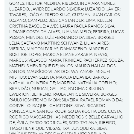
GOMES, HECTOR MEDINA
;
RIBEIRO, INDAIARA NUNES
;
LUZARDO, JAVIER EDUARDO SILVEIRA
;
LUZARDO, JAVIER
;
TAVARES, JOÃO ALFREDO KLUG
;
GUZMAN, JUAN CARLOS
LOZANO
;
CAMPELO, JÉSSICA STANDER
;
LIMA, KELLEN
CRISTINA BASQUE
;
ALVES, LAURA PAOLA RAMOS
;
SILVA,
LIDIANE COSTA DA
;
ALVES, LUANNA MELO
;
PEREIRA, LUCAS
PESSOA
;
MENDES, LUÍS FERNANDO DA SILVA
;
BORGES,
LÉLIA CAETANO MARTINS
;
SCHWANZ, LÍLIAN AIRES
;
VIERIRA, MAICON FARIAS
;
DAMASCENO, MARCELO
BOETTGE
;
LOPES, MARCIA ELIANE ZARABIA
;
NEVES,
MARCUS
;
VELASCO, MARIA TRINIDAD PACHERREZ
;
SOUZA,
MATHEUS HENRIQUE DE
;
ANJOS, MAURO HALLAL DOS
;
SANTOS, MAURÍCIO VILAR DOS
;
WATANABE, MIGUEL
MISHUO
;
EVANGELISTA, MÁRCIA DE ÁVILA
;
BARROS,
NATHALIA OLIVEIRA DE
;
MOREIRA, NATHÁLIA COELHO
;
BRANDÃO, NURIAN
;
GALLIAC, PALOMA CRISTINA
EWERTON
;
BEHREND, PAULA JANICE SILVEIRA
;
BORGES,
PAULO IOSHITOMO IMOM
;
SILVEIRA, RAFAEL ROMANO DA
;
CORVELLO, RAQUEL CHIATTONE
;
SILVA, RICARDO
FONSECA DA
;
SANTOS, RODRIGO DA ROCHA DOS
;
COSTA,
RODRIGO MASCARENHAS
;
MEDEIROS, SIBELLE CARVALHO
DE
;
ÁVILA, TARSO RODRIGUÊS
;
SATO, TATIANA
;
RIBEIRO,
TIAGO HENRIQUE
;
VIEGAS, TXAI JUNQUEIRA
;
SILVA,
VINÍCIUS FERNANDES DA
;
GASPAR, VITOR BRUNO