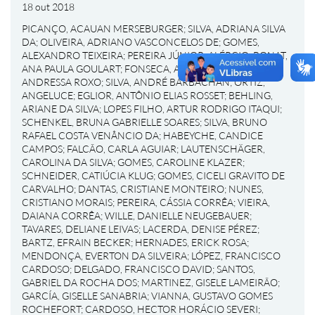
18 out 2018
PICANÇO, ACAUAN MERSEBURGER
;
SILVA, ADRIANA SILVA
DA
;
OLIVEIRA, ADRIANO VASCONCELOS DE
;
GOMES,
ALEXANDRO TEIXEIRA
;
PEREIRA JÚNIOR, ALÉRCIO
;
BONAT,
ANA PAULA GOULART
;
FONSECA, ANDREA UALT
;
PONS,
ANDRESSA ROXO
;
SILVA, ANDRÉ BARBACHAN
;
ORTIZ,
ANGELUCE
;
EGLIOR, ANTÔNIO ELIAS ROSSET
;
BEHLING,
ARIANE DA SILVA
;
LOPES FILHO, ARTUR RODRIGO ITAQUI
;
SCHENKEL, BRUNA GABRIELLE SOARES
;
SILVA, BRUNO
RAFAEL COSTA VENÂNCIO DA
;
HABEYCHE, CANDICE
CAMPOS
;
FALCÃO, CARLA AGUIAR
;
LAUTENSCHÄGER,
CAROLINA DA SILVA
;
GOMES, CAROLINE KLAZER
;
SCHNEIDER, CATIÚCIA KLUG
;
GOMES, CICELI GRAVITO DE
CARVALHO
;
DANTAS, CRISTIANE MONTEIRO
;
NUNES,
CRISTIANO MORAIS
;
PEREIRA, CÁSSIA CORRÊA
;
VIEIRA,
DAIANA CORRÊA
;
WILLE, DANIELLE NEUGEBAUER
;
TAVARES, DELIANE LEIVAS
;
LACERDA, DENISE PÉREZ
;
BARTZ, EFRAIN BECKER
;
HERNADES, ERICK ROSA
;
MENDONÇA, EVERTON DA SILVEIRA
;
LÓPEZ, FRANCISCO
CARDOSO
;
DELGADO, FRANCISCO DAVID
;
SANTOS,
GABRIEL DA ROCHA DOS
;
MARTINEZ, GISELE LAMEIRÃO
;
GARCÍA, GISELLE SANABRIA
;
VIANNA, GUSTAVO GOMES
ROCHEFORT
;
CARDOSO, HECTOR HORÁCIO SEVERI
;