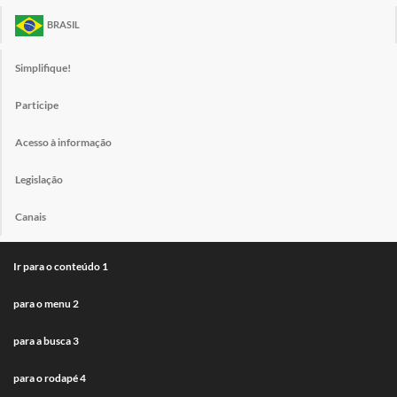
BRASIL
Simplifique!
Participe
Acesso à informação
Legislação
Canais
Ir para o conteúdo
1
para o menu
2
para a busca
3
para o rodapé
4