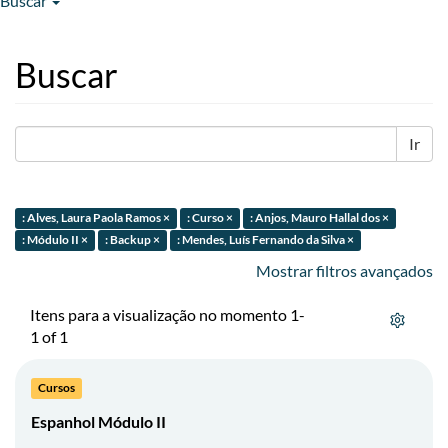
Buscar
Buscar
Ir
: Alves, Laura Paola Ramos ×
: Curso ×
: Anjos, Mauro Hallal dos ×
: Módulo II ×
: Backup ×
: Mendes, Luís Fernando da Silva ×
Mostrar filtros avançados
Itens para a visualização no momento 1-
1 of 1
Cursos
Espanhol Módulo II