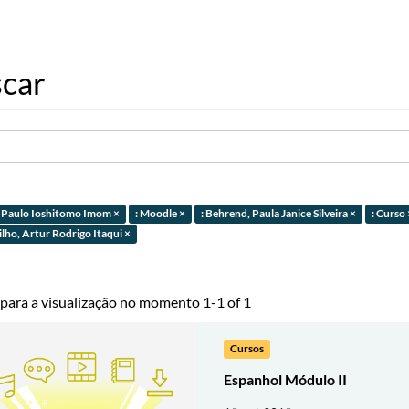
car
, Paulo Ioshitomo Imom ×
: Moodle ×
: Behrend, Paula Janice Silveira ×
: Curso 
ilho, Artur Rodrigo Itaqui ×
 para a visualização no momento 1-1 of 1
Cursos
Espanhol Módulo II