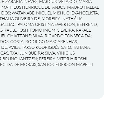
NE ZARABIA
;
NEVES, MARCUS
;
VELASCO, MARIA
, MATHEUS HENRIQUE DE
;
ANJOS, MAURO HALLAL
R DOS
;
WATANABE, MIGUEL MISHUO
;
EVANGELISTA,
THALIA OLIVEIRA DE
;
MOREIRA, NATHÁLIA
GALLIAC, PALOMA CRISTINA EWERTON
;
BEHREND,
S, PAULO IOSHITOMO IMOM
;
SILVEIRA, RAFAEL
UEL CHIATTONE
;
SILVA, RICARDO FONSECA DA
;
 DOS
;
COSTA, RODRIGO MASCARENHAS
;
 DE
;
ÁVILA, TARSO RODRIGUÊS
;
SATO, TATIANA
;
EGAS, TXAI JUNQUEIRA
;
SILVA, VINÍCIUS
OR BRUNO JANTZEN
;
PEREIRA, VITOR HIROSHI
;
RECIDA DE MORAIS
;
SANTOS, ÉDERSON MAPELLI