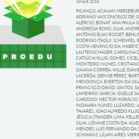
18 out 2018
PICANÇO, ACAUAN MERSEBU
ADRIANO VASCONCELOS DE
;
G
ALÉRCIO
;
BONAT, ANA PAULA 
ANDRESSA ROXO
;
SILVA, AND
ANTÔNIO ELIAS ROSSET
;
BEHLI
RODRIGO ITAQUI
;
SCHENKEL, 
COSTA VENÂNCIO DA
;
HABEYC
LAUTENSCHÄGER, CAROLINA D
CATIÚCIA KLUG
;
GOMES, CICEL
MONTEIRO
;
NUNES, CRISTIAN
DAIANA CORRÊA
;
WILLE, DAN
LACERDA, DENISE PÉREZ
;
BART
MENDONÇA, EVERTON DA SILV
FRANCISCO DAVID
;
SANTOS, G
LAMEIRÃO
;
GARCÍA, GISELLE S
CARDOSO, HECTOR HORÁCIO 
INDAIARA NUNES
;
LUZARDO, J
TAVARES, JOÃO ALFREDO KLU
JÉSSICA STANDER
;
LIMA, KELL
SILVA, LIDIANE COSTA DA
;
ALVE
MENDES, LUÍS FERNANDO DA S
SCHWANZ, LÍLIAN AIRES
;
VIERI