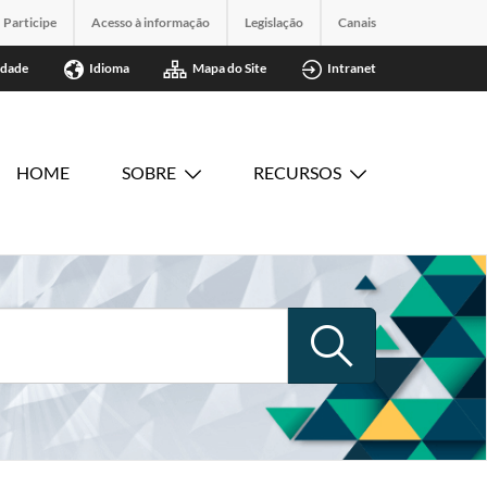
Participe
Acesso à informação
Legislação
Canais
idade
Idioma
Mapa do Site
Intranet
HOME
SOBRE
RECURSOS