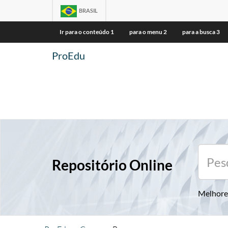
BRASIL
Ir para o conteúdo
1
para o menu
2
para a busca
3
ProEdu
Repositório Online
Melhore 