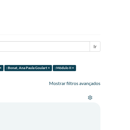
Ir
×
: Bonat, Ana Paula Goulart ×
: Módulo II ×
Mostrar filtros avançados