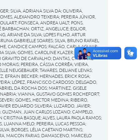
RGER
;
SILVA, ADRIANA SILVA DA
;
OLIVEIRA,
OMES, ALEXANDRO TEIXEIRA
;
PEREIRA JÚNIOR,
GOULART
;
FONSECA, ANDREA UALT
;
PONS,
RÉ BARBACHAN
;
ORTIZ, ANGELUCE
;
EGLIOR,
NG, ARIANE DA SILVA
;
LOPES FILHO, ARTUR
BRUNA GABRIELLE SOARES
;
SILVA, BRUNO RAFAEL
HE, CANDICE CAMPOS
;
FALCÃO, CARLA AGUIAR
;
A SILVA
;
GOMES, CAROLINE KLAZER
;
SCHNEIDER,
I GRAVITO DE CARVALHO
;
DANTAS, CRISTIANE
O MORAIS
;
PEREIRA, CÁSSIA CORRÊA
;
VIEIRA,
IELLE NEUGEBAUER
;
TAVARES, DELIANE LEIVAS
;
Z, EFRAIN BECKER
;
HERNADES, ERICK ROSA
;
EIRA
;
LÓPEZ, FRANCISCO CARDOSO
;
DELGADO,
ABRIEL DA ROCHA DOS
;
MARTINEZ, GISELE
ANABRIA
;
VIANNA, GUSTAVO GOMES ROCHEFORT
;
SEVERI
;
GOMES, HECTOR MEDINA
;
RIBEIRO,
AVIER EDUARDO SILVEIRA
;
LUZARDO, JAVIER
;
G
;
GUZMAN, JUAN CARLOS LOZANO
;
CAMPELO,
EN CRISTINA BASQUE
;
ALVES, LAURA PAOLA RAMOS
;
S, LUANNA MELO
;
PEREIRA, LUCAS PESSOA
;
ILVA
;
BORGES, LÉLIA CAETANO MARTINS
;
RA, MAICON FARIAS
;
DAMASCENO, MARCELO