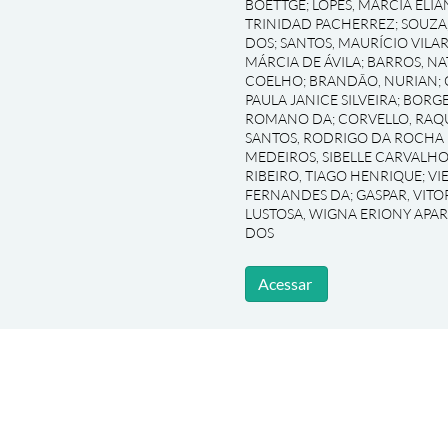
BOETTGE
;
LOPES, MARCIA ELIA
TRINIDAD PACHERREZ
;
SOUZA
DOS
;
SANTOS, MAURÍCIO VILA
MÁRCIA DE ÁVILA
;
BARROS, NA
COELHO
;
BRANDÃO, NURIAN
;
PAULA JANICE SILVEIRA
;
BORGE
ROMANO DA
;
CORVELLO, RAQ
SANTOS, RODRIGO DA ROCHA
MEDEIROS, SIBELLE CARVALHO
RIBEIRO, TIAGO HENRIQUE
;
VI
FERNANDES DA
;
GASPAR, VIT
LUSTOSA, WIGNA ERIONY APA
DOS
Acessar