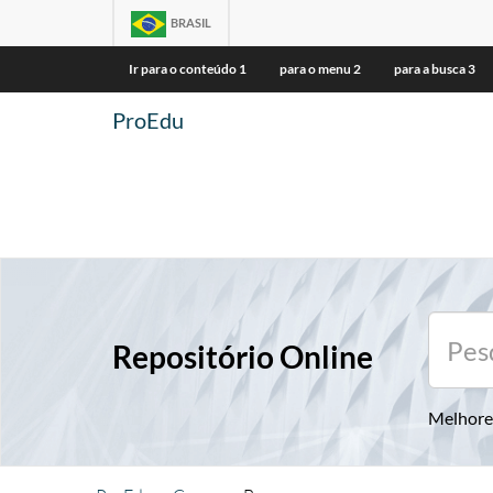
BRASIL
Ir para o conteúdo
1
para o menu
2
para a busca
3
ProEdu
Repositório Online
Melhore 