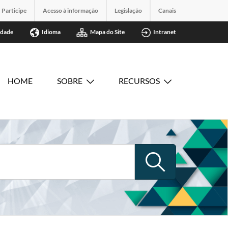
Participe
Acesso à informação
Legislação
Canais
idade
Idioma
Mapa do Site
Intranet
HOME
SOBRE
RECURSOS