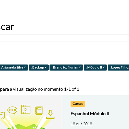
car
, Ariane da Silva ×
: Backup ×
: Brandão, Nurian ×
: Módulo II ×
: Lopes Filho
 para a visualização no momento 1-1 of 1
Cursos
Espanhol Módulo II
18 out 2018