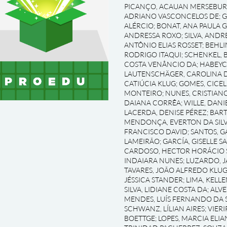
PICANÇO, ACAUAN MERSEBU
ADRIANO VASCONCELOS DE
;
G
ALÉRCIO
;
BONAT, ANA PAULA 
ANDRESSA ROXO
;
SILVA, AND
ANTÔNIO ELIAS ROSSET
;
BEHLI
RODRIGO ITAQUI
;
SCHENKEL, 
COSTA VENÂNCIO DA
;
HABEYC
LAUTENSCHÄGER, CAROLINA D
CATIÚCIA KLUG
;
GOMES, CICEL
MONTEIRO
;
NUNES, CRISTIAN
DAIANA CORRÊA
;
WILLE, DAN
LACERDA, DENISE PÉREZ
;
BART
MENDONÇA, EVERTON DA SILV
FRANCISCO DAVID
;
SANTOS, G
LAMEIRÃO
;
GARCÍA, GISELLE S
CARDOSO, HECTOR HORÁCIO 
INDAIARA NUNES
;
LUZARDO, J
TAVARES, JOÃO ALFREDO KLU
JÉSSICA STANDER
;
LIMA, KELL
SILVA, LIDIANE COSTA DA
;
ALVE
MENDES, LUÍS FERNANDO DA S
SCHWANZ, LÍLIAN AIRES
;
VIERI
BOETTGE
;
LOPES, MARCIA ELIA