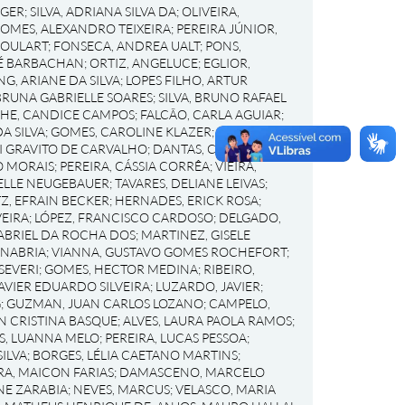
RGER
;
SILVA, ADRIANA SILVA DA
;
OLIVEIRA,
OMES, ALEXANDRO TEIXEIRA
;
PEREIRA JÚNIOR,
GOULART
;
FONSECA, ANDREA UALT
;
PONS,
RÉ BARBACHAN
;
ORTIZ, ANGELUCE
;
EGLIOR,
NG, ARIANE DA SILVA
;
LOPES FILHO, ARTUR
BRUNA GABRIELLE SOARES
;
SILVA, BRUNO RAFAEL
HE, CANDICE CAMPOS
;
FALCÃO, CARLA AGUIAR
;
A SILVA
;
GOMES, CAROLINE KLAZER
;
SCHNEIDER,
I GRAVITO DE CARVALHO
;
DANTAS, CRISTIANE
O MORAIS
;
PEREIRA, CÁSSIA CORRÊA
;
VIEIRA,
IELLE NEUGEBAUER
;
TAVARES, DELIANE LEIVAS
;
Z, EFRAIN BECKER
;
HERNADES, ERICK ROSA
;
EIRA
;
LÓPEZ, FRANCISCO CARDOSO
;
DELGADO,
ABRIEL DA ROCHA DOS
;
MARTINEZ, GISELE
ANABRIA
;
VIANNA, GUSTAVO GOMES ROCHEFORT
;
SEVERI
;
GOMES, HECTOR MEDINA
;
RIBEIRO,
AVIER EDUARDO SILVEIRA
;
LUZARDO, JAVIER
;
G
;
GUZMAN, JUAN CARLOS LOZANO
;
CAMPELO,
EN CRISTINA BASQUE
;
ALVES, LAURA PAOLA RAMOS
;
S, LUANNA MELO
;
PEREIRA, LUCAS PESSOA
;
ILVA
;
BORGES, LÉLIA CAETANO MARTINS
;
RA, MAICON FARIAS
;
DAMASCENO, MARCELO
NE ZARABIA
;
NEVES, MARCUS
;
VELASCO, MARIA