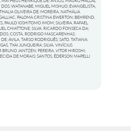
, MATHEUS HENRIQUE DE
;
ANJOS, MAURO HALLAL
R DOS
;
WATANABE, MIGUEL MISHUO
;
EVANGELISTA,
THALIA OLIVEIRA DE
;
MOREIRA, NATHÁLIA
GALLIAC, PALOMA CRISTINA EWERTON
;
BEHREND,
S, PAULO IOSHITOMO IMOM
;
SILVEIRA, RAFAEL
UEL CHIATTONE
;
SILVA, RICARDO FONSECA DA
;
 DOS
;
COSTA, RODRIGO MASCARENHAS
;
 DE
;
ÁVILA, TARSO RODRIGUÊS
;
SATO, TATIANA
;
EGAS, TXAI JUNQUEIRA
;
SILVA, VINÍCIUS
OR BRUNO JANTZEN
;
PEREIRA, VITOR HIROSHI
;
RECIDA DE MORAIS
;
SANTOS, ÉDERSON MAPELLI