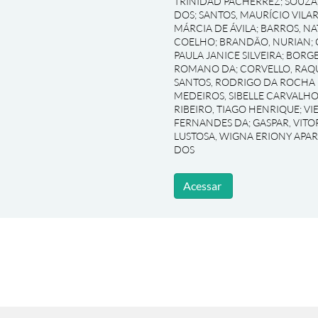
TRINIDAD PACHERREZ
;
SOUZA
DOS
;
SANTOS, MAURÍCIO VILA
MÁRCIA DE ÁVILA
;
BARROS, NA
COELHO
;
BRANDÃO, NURIAN
;
PAULA JANICE SILVEIRA
;
BORGE
ROMANO DA
;
CORVELLO, RAQ
SANTOS, RODRIGO DA ROCHA
MEDEIROS, SIBELLE CARVALHO
RIBEIRO, TIAGO HENRIQUE
;
VI
FERNANDES DA
;
GASPAR, VIT
LUSTOSA, WIGNA ERIONY APA
DOS
Acessar