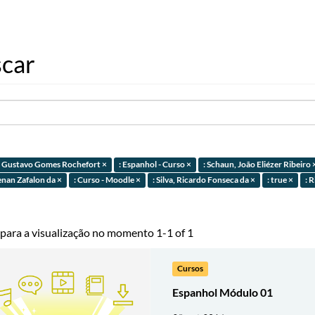
car
, Gustavo Gomes Rochefort ×
: Espanhol - Curso ×
: Schaun, João Eliézer Ribeiro 
Renan Zafalon da ×
: Curso - Moodle ×
: Silva, Ricardo Fonseca da ×
: true ×
: 
 para a visualização no momento 1-1 of 1
Cursos
Espanhol Módulo 01