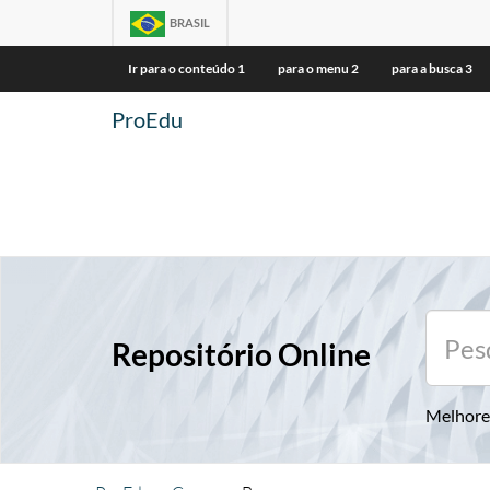
BRASIL
Ir para o conteúdo
1
para o menu
2
para a busca
3
ProEdu
Repositório Online
Melhore 