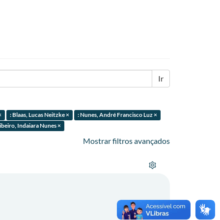
Ir
×
: Blaas, Lucas Neitzke ×
: Nunes, André Francisco Luz ×
Ribeiro, Indaiara Nunes ×
Mostrar filtros avançados