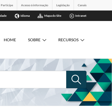
Participe
Acesso à informação
Legislação
Canais
idade
Idioma
Mapa do Site
Intranet
HOME
SOBRE
RECURSOS