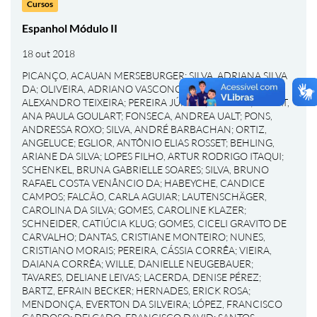
Cursos
Espanhol Módulo II
18 out 2018
PICANÇO, ACAUAN MERSEBURGER
;
SILVA, ADRIANA SILVA
DA
;
OLIVEIRA, ADRIANO VASCONCELOS DE
;
GOMES,
ALEXANDRO TEIXEIRA
;
PEREIRA JÚNIOR, ALÉRCIO
;
BONAT,
ANA PAULA GOULART
;
FONSECA, ANDREA UALT
;
PONS,
ANDRESSA ROXO
;
SILVA, ANDRÉ BARBACHAN
;
ORTIZ,
ANGELUCE
;
EGLIOR, ANTÔNIO ELIAS ROSSET
;
BEHLING,
ARIANE DA SILVA
;
LOPES FILHO, ARTUR RODRIGO ITAQUI
;
SCHENKEL, BRUNA GABRIELLE SOARES
;
SILVA, BRUNO
RAFAEL COSTA VENÂNCIO DA
;
HABEYCHE, CANDICE
CAMPOS
;
FALCÃO, CARLA AGUIAR
;
LAUTENSCHÄGER,
CAROLINA DA SILVA
;
GOMES, CAROLINE KLAZER
;
SCHNEIDER, CATIÚCIA KLUG
;
GOMES, CICELI GRAVITO DE
CARVALHO
;
DANTAS, CRISTIANE MONTEIRO
;
NUNES,
CRISTIANO MORAIS
;
PEREIRA, CÁSSIA CORRÊA
;
VIEIRA,
DAIANA CORRÊA
;
WILLE, DANIELLE NEUGEBAUER
;
TAVARES, DELIANE LEIVAS
;
LACERDA, DENISE PÉREZ
;
BARTZ, EFRAIN BECKER
;
HERNADES, ERICK ROSA
;
MENDONÇA, EVERTON DA SILVEIRA
;
LÓPEZ, FRANCISCO