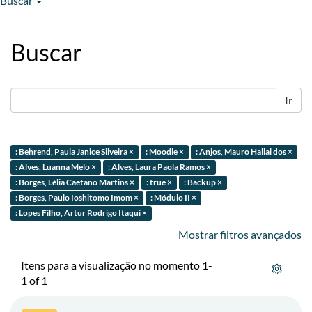
Buscar
Buscar
Ir
: Behrend, Paula Janice Silveira ×
: Moodle ×
: Anjos, Mauro Hallal dos ×
: Alves, Luanna Melo ×
: Alves, Laura Paola Ramos ×
: Borges, Lélia Caetano Martins ×
: true ×
: Backup ×
: Borges, Paulo Ioshitomo Imom ×
: Módulo II ×
: Lopes Filho, Artur Rodrigo Itaqui ×
Mostrar filtros avançados
Itens para a visualização no momento 1-
1 of 1