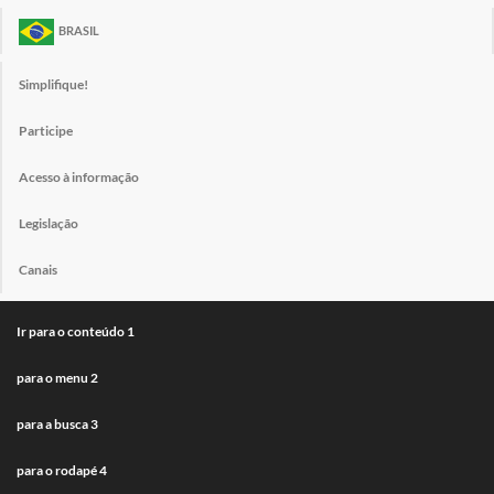
BRASIL
Simplifique!
Participe
Acesso à informação
Legislação
Canais
Ir para o conteúdo
1
para o menu
2
para a busca
3
para o rodapé
4