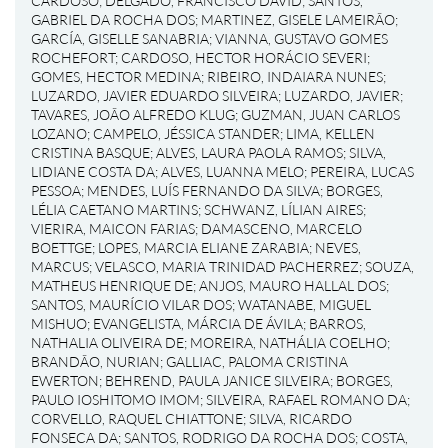
CARDOSO
;
DELGADO, FRANCISCO DAVID
;
SANTOS,
GABRIEL DA ROCHA DOS
;
MARTINEZ, GISELE LAMEIRÃO
;
GARCÍA, GISELLE SANABRIA
;
VIANNA, GUSTAVO GOMES
ROCHEFORT
;
CARDOSO, HECTOR HORÁCIO SEVERI
;
GOMES, HECTOR MEDINA
;
RIBEIRO, INDAIARA NUNES
;
LUZARDO, JAVIER EDUARDO SILVEIRA
;
LUZARDO, JAVIER
;
TAVARES, JOÃO ALFREDO KLUG
;
GUZMAN, JUAN CARLOS
LOZANO
;
CAMPELO, JÉSSICA STANDER
;
LIMA, KELLEN
CRISTINA BASQUE
;
ALVES, LAURA PAOLA RAMOS
;
SILVA,
LIDIANE COSTA DA
;
ALVES, LUANNA MELO
;
PEREIRA, LUCAS
PESSOA
;
MENDES, LUÍS FERNANDO DA SILVA
;
BORGES,
LÉLIA CAETANO MARTINS
;
SCHWANZ, LÍLIAN AIRES
;
VIERIRA, MAICON FARIAS
;
DAMASCENO, MARCELO
BOETTGE
;
LOPES, MARCIA ELIANE ZARABIA
;
NEVES,
MARCUS
;
VELASCO, MARIA TRINIDAD PACHERREZ
;
SOUZA,
MATHEUS HENRIQUE DE
;
ANJOS, MAURO HALLAL DOS
;
SANTOS, MAURÍCIO VILAR DOS
;
WATANABE, MIGUEL
MISHUO
;
EVANGELISTA, MÁRCIA DE ÁVILA
;
BARROS,
NATHALIA OLIVEIRA DE
;
MOREIRA, NATHÁLIA COELHO
;
BRANDÃO, NURIAN
;
GALLIAC, PALOMA CRISTINA
EWERTON
;
BEHREND, PAULA JANICE SILVEIRA
;
BORGES,
PAULO IOSHITOMO IMOM
;
SILVEIRA, RAFAEL ROMANO DA
;
CORVELLO, RAQUEL CHIATTONE
;
SILVA, RICARDO
FONSECA DA
;
SANTOS, RODRIGO DA ROCHA DOS
;
COSTA,