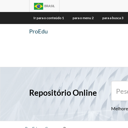
BRASIL
Ir para o conteúdo
1
para o menu
2
para a busca
3
ProEdu
Repositório Online
Melhore 