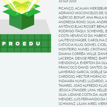
18 out 2018
PICANÇO, ACAUAN MERSEBU
ADRIANO VASCONCELOS DE
;
G
ALÉRCIO
;
BONAT, ANA PAULA 
ANDRESSA ROXO
;
SILVA, AND
ANTÔNIO ELIAS ROSSET
;
BEHLI
RODRIGO ITAQUI
;
SCHENKEL, 
COSTA VENÂNCIO DA
;
HABEYC
LAUTENSCHÄGER, CAROLINA D
CATIÚCIA KLUG
;
GOMES, CICEL
MONTEIRO
;
NUNES, CRISTIAN
DAIANA CORRÊA
;
WILLE, DAN
LACERDA, DENISE PÉREZ
;
BART
MENDONÇA, EVERTON DA SILV
FRANCISCO DAVID
;
SANTOS, G
LAMEIRÃO
;
GARCÍA, GISELLE S
CARDOSO, HECTOR HORÁCIO 
INDAIARA NUNES
;
LUZARDO, J
TAVARES, JOÃO ALFREDO KLU
JÉSSICA STANDER
;
LIMA, KELL
SILVA, LIDIANE COSTA DA
;
ALVE
MENDES, LUÍS FERNANDO DA S
SCHWANZ, LÍLIAN AIRES
;
VIERI