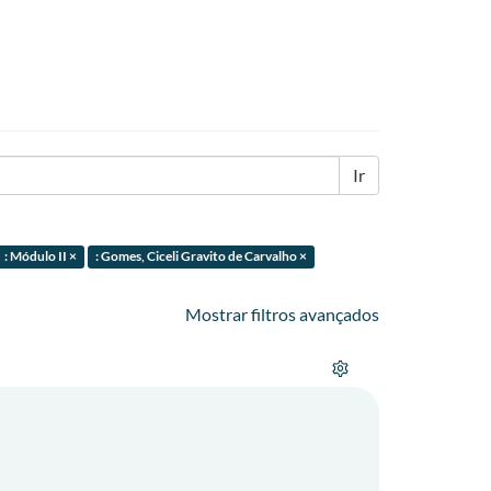
Ir
: Módulo II ×
: Gomes, Ciceli Gravito de Carvalho ×
Mostrar filtros avançados