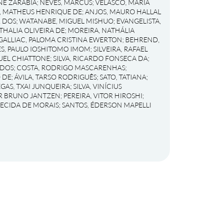
NE ZARABIA
;
NEVES, MARCUS
;
VELASCO, MARIA
, MATHEUS HENRIQUE DE
;
ANJOS, MAURO HALLAL
R DOS
;
WATANABE, MIGUEL MISHUO
;
EVANGELISTA,
THALIA OLIVEIRA DE
;
MOREIRA, NATHÁLIA
GALLIAC, PALOMA CRISTINA EWERTON
;
BEHREND,
S, PAULO IOSHITOMO IMOM
;
SILVEIRA, RAFAEL
UEL CHIATTONE
;
SILVA, RICARDO FONSECA DA
;
 DOS
;
COSTA, RODRIGO MASCARENHAS
;
 DE
;
ÁVILA, TARSO RODRIGUÊS
;
SATO, TATIANA
;
EGAS, TXAI JUNQUEIRA
;
SILVA, VINÍCIUS
OR BRUNO JANTZEN
;
PEREIRA, VITOR HIROSHI
;
RECIDA DE MORAIS
;
SANTOS, ÉDERSON MAPELLI