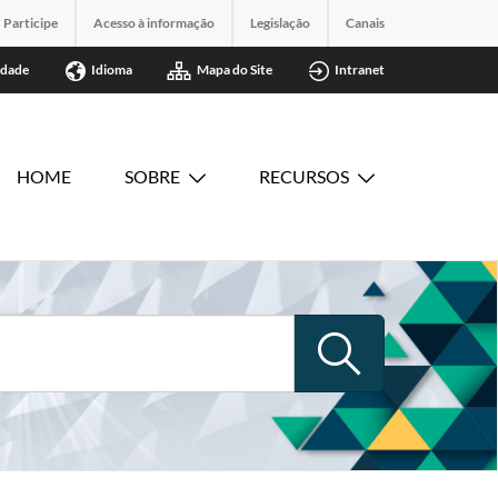
Participe
Acesso à informação
Legislação
Canais
idade
Idioma
Mapa do Site
Intranet
HOME
SOBRE
RECURSOS