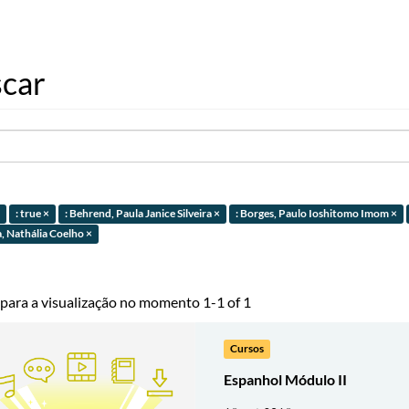
car
: true ×
: Behrend, Paula Janice Silveira ×
: Borges, Paulo Ioshitomo Imom ×
a, Nathália Coelho ×
 para a visualização no momento 1-1 of 1
Cursos
Espanhol Módulo II