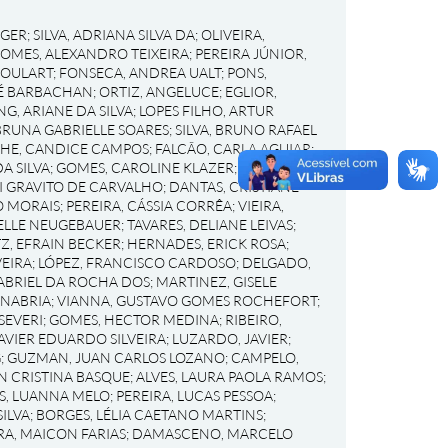
RGER
;
SILVA, ADRIANA SILVA DA
;
OLIVEIRA,
OMES, ALEXANDRO TEIXEIRA
;
PEREIRA JÚNIOR,
GOULART
;
FONSECA, ANDREA UALT
;
PONS,
RÉ BARBACHAN
;
ORTIZ, ANGELUCE
;
EGLIOR,
NG, ARIANE DA SILVA
;
LOPES FILHO, ARTUR
BRUNA GABRIELLE SOARES
;
SILVA, BRUNO RAFAEL
HE, CANDICE CAMPOS
;
FALCÃO, CARLA AGUIAR
;
A SILVA
;
GOMES, CAROLINE KLAZER
;
SCHNEIDER,
I GRAVITO DE CARVALHO
;
DANTAS, CRISTIANE
O MORAIS
;
PEREIRA, CÁSSIA CORRÊA
;
VIEIRA,
IELLE NEUGEBAUER
;
TAVARES, DELIANE LEIVAS
;
Z, EFRAIN BECKER
;
HERNADES, ERICK ROSA
;
EIRA
;
LÓPEZ, FRANCISCO CARDOSO
;
DELGADO,
ABRIEL DA ROCHA DOS
;
MARTINEZ, GISELE
ANABRIA
;
VIANNA, GUSTAVO GOMES ROCHEFORT
;
SEVERI
;
GOMES, HECTOR MEDINA
;
RIBEIRO,
AVIER EDUARDO SILVEIRA
;
LUZARDO, JAVIER
;
G
;
GUZMAN, JUAN CARLOS LOZANO
;
CAMPELO,
EN CRISTINA BASQUE
;
ALVES, LAURA PAOLA RAMOS
;
S, LUANNA MELO
;
PEREIRA, LUCAS PESSOA
;
ILVA
;
BORGES, LÉLIA CAETANO MARTINS
;
RA, MAICON FARIAS
;
DAMASCENO, MARCELO