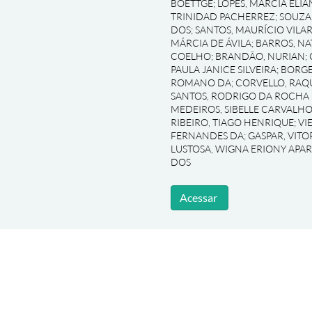
BOETTGE
;
LOPES, MARCIA ELIA
TRINIDAD PACHERREZ
;
SOUZA
DOS
;
SANTOS, MAURÍCIO VILA
MÁRCIA DE ÁVILA
;
BARROS, NA
COELHO
;
BRANDÃO, NURIAN
;
PAULA JANICE SILVEIRA
;
BORGE
ROMANO DA
;
CORVELLO, RAQ
SANTOS, RODRIGO DA ROCHA
MEDEIROS, SIBELLE CARVALHO
RIBEIRO, TIAGO HENRIQUE
;
VI
FERNANDES DA
;
GASPAR, VIT
LUSTOSA, WIGNA ERIONY APA
DOS
Acessar