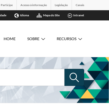
Participe
Acesso à informação
Legislação
Canais
idade
Idioma
Mapa do Site
Intranet
HOME
SOBRE
RECURSOS