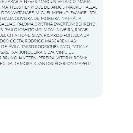
NE ZARABIA
;
NEVES, MARCUS
;
VELASCO, MARIA
, MATHEUS HENRIQUE DE
;
ANJOS, MAURO HALLAL
R DOS
;
WATANABE, MIGUEL MISHUO
;
EVANGELISTA,
THALIA OLIVEIRA DE
;
MOREIRA, NATHÁLIA
GALLIAC, PALOMA CRISTINA EWERTON
;
BEHREND,
S, PAULO IOSHITOMO IMOM
;
SILVEIRA, RAFAEL
UEL CHIATTONE
;
SILVA, RICARDO FONSECA DA
;
 DOS
;
COSTA, RODRIGO MASCARENHAS
;
 DE
;
ÁVILA, TARSO RODRIGUÊS
;
SATO, TATIANA
;
EGAS, TXAI JUNQUEIRA
;
SILVA, VINÍCIUS
OR BRUNO JANTZEN
;
PEREIRA, VITOR HIROSHI
;
RECIDA DE MORAIS
;
SANTOS, ÉDERSON MAPELLI