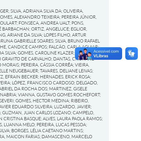
RGER
;
SILVA, ADRIANA SILVA DA
;
OLIVEIRA,
OMES, ALEXANDRO TEIXEIRA
;
PEREIRA JÚNIOR,
GOULART
;
FONSECA, ANDREA UALT
;
PONS,
RÉ BARBACHAN
;
ORTIZ, ANGELUCE
;
EGLIOR,
NG, ARIANE DA SILVA
;
LOPES FILHO, ARTUR
BRUNA GABRIELLE SOARES
;
SILVA, BRUNO RAFAEL
HE, CANDICE CAMPOS
;
FALCÃO, CARLA AGUIAR
;
A SILVA
;
GOMES, CAROLINE KLAZER
;
SCHNEIDER,
I GRAVITO DE CARVALHO
;
DANTAS, CRISTIANE
O MORAIS
;
PEREIRA, CÁSSIA CORRÊA
;
VIEIRA,
IELLE NEUGEBAUER
;
TAVARES, DELIANE LEIVAS
;
Z, EFRAIN BECKER
;
HERNADES, ERICK ROSA
;
EIRA
;
LÓPEZ, FRANCISCO CARDOSO
;
DELGADO,
ABRIEL DA ROCHA DOS
;
MARTINEZ, GISELE
ANABRIA
;
VIANNA, GUSTAVO GOMES ROCHEFORT
;
SEVERI
;
GOMES, HECTOR MEDINA
;
RIBEIRO,
AVIER EDUARDO SILVEIRA
;
LUZARDO, JAVIER
;
G
;
GUZMAN, JUAN CARLOS LOZANO
;
CAMPELO,
EN CRISTINA BASQUE
;
ALVES, LAURA PAOLA RAMOS
;
S, LUANNA MELO
;
PEREIRA, LUCAS PESSOA
;
ILVA
;
BORGES, LÉLIA CAETANO MARTINS
;
RA, MAICON FARIAS
;
DAMASCENO, MARCELO