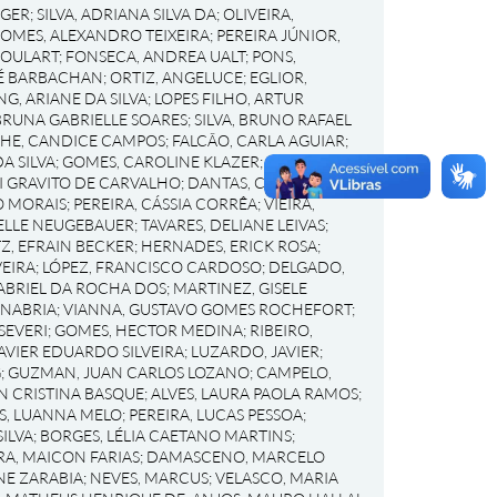
RGER
;
SILVA, ADRIANA SILVA DA
;
OLIVEIRA,
OMES, ALEXANDRO TEIXEIRA
;
PEREIRA JÚNIOR,
GOULART
;
FONSECA, ANDREA UALT
;
PONS,
RÉ BARBACHAN
;
ORTIZ, ANGELUCE
;
EGLIOR,
NG, ARIANE DA SILVA
;
LOPES FILHO, ARTUR
BRUNA GABRIELLE SOARES
;
SILVA, BRUNO RAFAEL
HE, CANDICE CAMPOS
;
FALCÃO, CARLA AGUIAR
;
A SILVA
;
GOMES, CAROLINE KLAZER
;
SCHNEIDER,
I GRAVITO DE CARVALHO
;
DANTAS, CRISTIANE
O MORAIS
;
PEREIRA, CÁSSIA CORRÊA
;
VIEIRA,
IELLE NEUGEBAUER
;
TAVARES, DELIANE LEIVAS
;
Z, EFRAIN BECKER
;
HERNADES, ERICK ROSA
;
EIRA
;
LÓPEZ, FRANCISCO CARDOSO
;
DELGADO,
ABRIEL DA ROCHA DOS
;
MARTINEZ, GISELE
ANABRIA
;
VIANNA, GUSTAVO GOMES ROCHEFORT
;
SEVERI
;
GOMES, HECTOR MEDINA
;
RIBEIRO,
AVIER EDUARDO SILVEIRA
;
LUZARDO, JAVIER
;
G
;
GUZMAN, JUAN CARLOS LOZANO
;
CAMPELO,
EN CRISTINA BASQUE
;
ALVES, LAURA PAOLA RAMOS
;
S, LUANNA MELO
;
PEREIRA, LUCAS PESSOA
;
ILVA
;
BORGES, LÉLIA CAETANO MARTINS
;
RA, MAICON FARIAS
;
DAMASCENO, MARCELO
NE ZARABIA
;
NEVES, MARCUS
;
VELASCO, MARIA