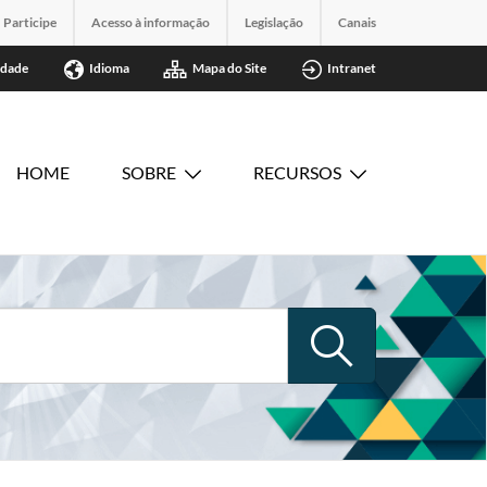
Participe
Acesso à informação
Legislação
Canais
idade
Idioma
Mapa do Site
Intranet
HOME
SOBRE
RECURSOS