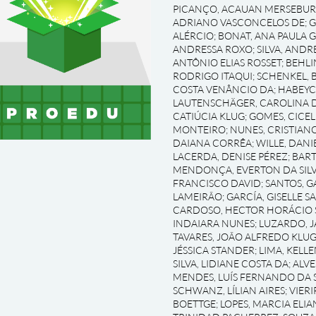
PICANÇO, ACAUAN MERSEBU
ADRIANO VASCONCELOS DE
;
G
ALÉRCIO
;
BONAT, ANA PAULA 
ANDRESSA ROXO
;
SILVA, AND
ANTÔNIO ELIAS ROSSET
;
BEHLI
RODRIGO ITAQUI
;
SCHENKEL, 
COSTA VENÂNCIO DA
;
HABEYC
LAUTENSCHÄGER, CAROLINA D
CATIÚCIA KLUG
;
GOMES, CICEL
MONTEIRO
;
NUNES, CRISTIAN
DAIANA CORRÊA
;
WILLE, DAN
LACERDA, DENISE PÉREZ
;
BART
MENDONÇA, EVERTON DA SILV
FRANCISCO DAVID
;
SANTOS, G
LAMEIRÃO
;
GARCÍA, GISELLE S
CARDOSO, HECTOR HORÁCIO 
INDAIARA NUNES
;
LUZARDO, J
TAVARES, JOÃO ALFREDO KLU
JÉSSICA STANDER
;
LIMA, KELL
SILVA, LIDIANE COSTA DA
;
ALVE
MENDES, LUÍS FERNANDO DA S
SCHWANZ, LÍLIAN AIRES
;
VIERI
BOETTGE
;
LOPES, MARCIA ELIA