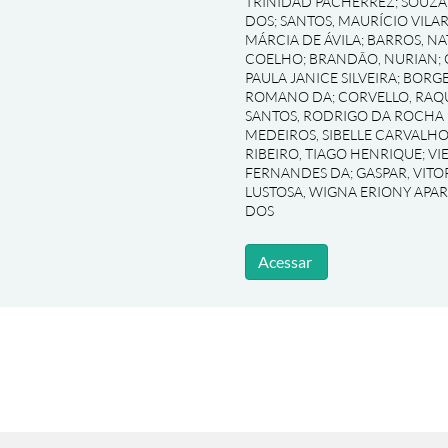
TRINIDAD PACHERREZ
;
SOUZA
DOS
;
SANTOS, MAURÍCIO VILA
MÁRCIA DE ÁVILA
;
BARROS, NA
COELHO
;
BRANDÃO, NURIAN
;
PAULA JANICE SILVEIRA
;
BORGE
ROMANO DA
;
CORVELLO, RAQ
SANTOS, RODRIGO DA ROCHA
MEDEIROS, SIBELLE CARVALHO
RIBEIRO, TIAGO HENRIQUE
;
VI
FERNANDES DA
;
GASPAR, VIT
LUSTOSA, WIGNA ERIONY APA
DOS
Acessar