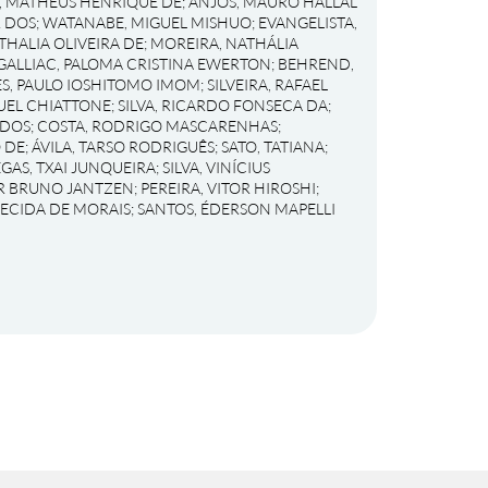
, MATHEUS HENRIQUE DE
;
ANJOS, MAURO HALLAL
R DOS
;
WATANABE, MIGUEL MISHUO
;
EVANGELISTA,
THALIA OLIVEIRA DE
;
MOREIRA, NATHÁLIA
GALLIAC, PALOMA CRISTINA EWERTON
;
BEHREND,
S, PAULO IOSHITOMO IMOM
;
SILVEIRA, RAFAEL
UEL CHIATTONE
;
SILVA, RICARDO FONSECA DA
;
 DOS
;
COSTA, RODRIGO MASCARENHAS
;
 DE
;
ÁVILA, TARSO RODRIGUÊS
;
SATO, TATIANA
;
EGAS, TXAI JUNQUEIRA
;
SILVA, VINÍCIUS
OR BRUNO JANTZEN
;
PEREIRA, VITOR HIROSHI
;
RECIDA DE MORAIS
;
SANTOS, ÉDERSON MAPELLI