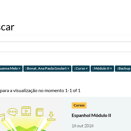
car
 Luanna Melo ×
: Bonat, Ana Paula Goulart ×
: Curso ×
: Módulo II ×
: Backup
 para a visualização no momento 1-1 of 1
Cursos
Espanhol Módulo II
18 out 2018