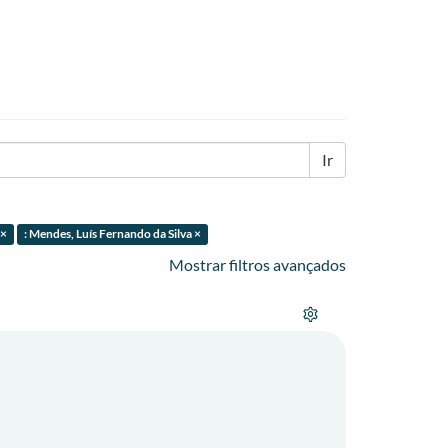
Ir
 ×
: Mendes, Luís Fernando da Silva ×
Mostrar filtros avançados