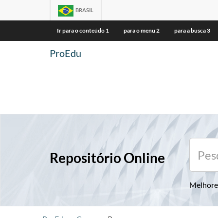
BRASIL
Ir para o conteúdo
1
para o menu
2
para a busca
3
ProEdu
Repositório Online
Melhore 