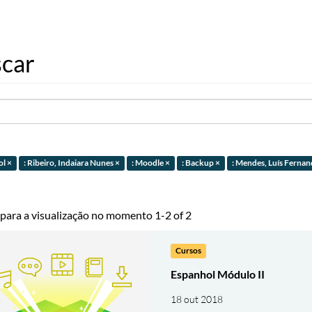
car
ol ×
: Ribeiro, Indaiara Nunes ×
: Moodle ×
: Backup ×
: Mendes, Luís Fernand
 para a visualização no momento 1-2 of 2
Cursos
Espanhol Módulo II
18 out 2018