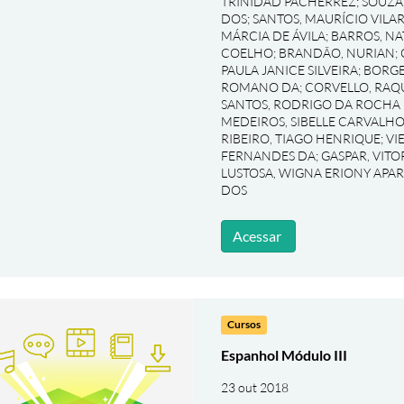
TRINIDAD PACHERREZ
;
SOUZA
DOS
;
SANTOS, MAURÍCIO VILA
MÁRCIA DE ÁVILA
;
BARROS, NA
COELHO
;
BRANDÃO, NURIAN
;
PAULA JANICE SILVEIRA
;
BORGE
ROMANO DA
;
CORVELLO, RAQ
SANTOS, RODRIGO DA ROCHA
MEDEIROS, SIBELLE CARVALHO
RIBEIRO, TIAGO HENRIQUE
;
VI
FERNANDES DA
;
GASPAR, VIT
LUSTOSA, WIGNA ERIONY APA
DOS
Acessar
Cursos
Espanhol Módulo III
23 out 2018