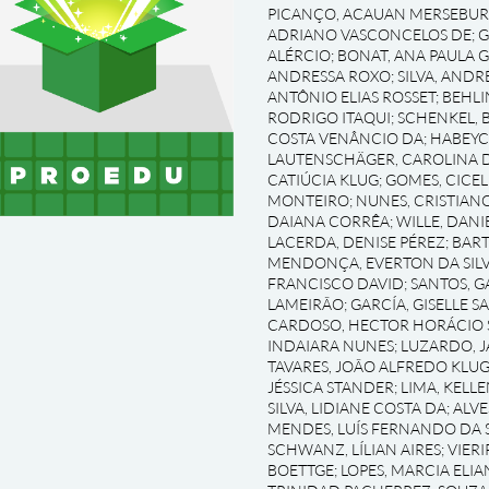
PICANÇO, ACAUAN MERSEBU
ADRIANO VASCONCELOS DE
;
G
ALÉRCIO
;
BONAT, ANA PAULA 
ANDRESSA ROXO
;
SILVA, AND
ANTÔNIO ELIAS ROSSET
;
BEHLI
RODRIGO ITAQUI
;
SCHENKEL, 
COSTA VENÂNCIO DA
;
HABEYC
LAUTENSCHÄGER, CAROLINA D
CATIÚCIA KLUG
;
GOMES, CICEL
MONTEIRO
;
NUNES, CRISTIAN
DAIANA CORRÊA
;
WILLE, DAN
LACERDA, DENISE PÉREZ
;
BART
MENDONÇA, EVERTON DA SILV
FRANCISCO DAVID
;
SANTOS, G
LAMEIRÃO
;
GARCÍA, GISELLE S
CARDOSO, HECTOR HORÁCIO 
INDAIARA NUNES
;
LUZARDO, J
TAVARES, JOÃO ALFREDO KLU
JÉSSICA STANDER
;
LIMA, KELL
SILVA, LIDIANE COSTA DA
;
ALVE
MENDES, LUÍS FERNANDO DA S
SCHWANZ, LÍLIAN AIRES
;
VIERI
BOETTGE
;
LOPES, MARCIA ELIA