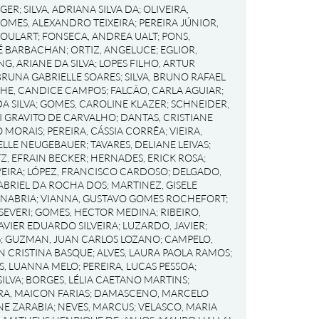
RGER
;
SILVA, ADRIANA SILVA DA
;
OLIVEIRA,
OMES, ALEXANDRO TEIXEIRA
;
PEREIRA JÚNIOR,
GOULART
;
FONSECA, ANDREA UALT
;
PONS,
RÉ BARBACHAN
;
ORTIZ, ANGELUCE
;
EGLIOR,
NG, ARIANE DA SILVA
;
LOPES FILHO, ARTUR
BRUNA GABRIELLE SOARES
;
SILVA, BRUNO RAFAEL
HE, CANDICE CAMPOS
;
FALCÃO, CARLA AGUIAR
;
A SILVA
;
GOMES, CAROLINE KLAZER
;
SCHNEIDER,
I GRAVITO DE CARVALHO
;
DANTAS, CRISTIANE
O MORAIS
;
PEREIRA, CÁSSIA CORRÊA
;
VIEIRA,
IELLE NEUGEBAUER
;
TAVARES, DELIANE LEIVAS
;
Z, EFRAIN BECKER
;
HERNADES, ERICK ROSA
;
EIRA
;
LÓPEZ, FRANCISCO CARDOSO
;
DELGADO,
ABRIEL DA ROCHA DOS
;
MARTINEZ, GISELE
ANABRIA
;
VIANNA, GUSTAVO GOMES ROCHEFORT
;
SEVERI
;
GOMES, HECTOR MEDINA
;
RIBEIRO,
AVIER EDUARDO SILVEIRA
;
LUZARDO, JAVIER
;
G
;
GUZMAN, JUAN CARLOS LOZANO
;
CAMPELO,
EN CRISTINA BASQUE
;
ALVES, LAURA PAOLA RAMOS
;
S, LUANNA MELO
;
PEREIRA, LUCAS PESSOA
;
ILVA
;
BORGES, LÉLIA CAETANO MARTINS
;
RA, MAICON FARIAS
;
DAMASCENO, MARCELO
NE ZARABIA
;
NEVES, MARCUS
;
VELASCO, MARIA