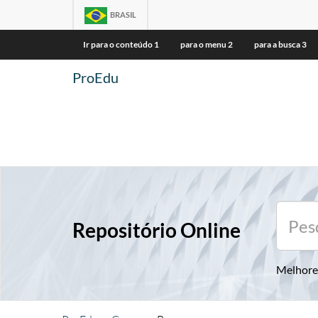
BRASIL
Ir para o conteúdo
1
para o menu
2
para a busca
3
ProEdu
Repositório Online
Melhore 