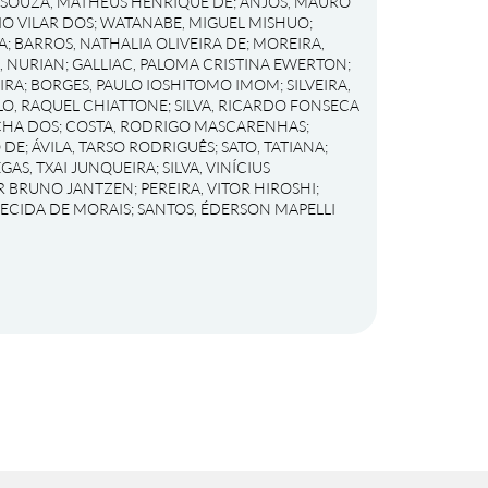
SOUZA, MATHEUS HENRIQUE DE
;
ANJOS, MAURO
IO VILAR DOS
;
WATANABE, MIGUEL MISHUO
;
A
;
BARROS, NATHALIA OLIVEIRA DE
;
MOREIRA,
 NURIAN
;
GALLIAC, PALOMA CRISTINA EWERTON
;
IRA
;
BORGES, PAULO IOSHITOMO IMOM
;
SILVEIRA,
O, RAQUEL CHIATTONE
;
SILVA, RICARDO FONSECA
CHA DOS
;
COSTA, RODRIGO MASCARENHAS
;
 DE
;
ÁVILA, TARSO RODRIGUÊS
;
SATO, TATIANA
;
EGAS, TXAI JUNQUEIRA
;
SILVA, VINÍCIUS
OR BRUNO JANTZEN
;
PEREIRA, VITOR HIROSHI
;
RECIDA DE MORAIS
;
SANTOS, ÉDERSON MAPELLI