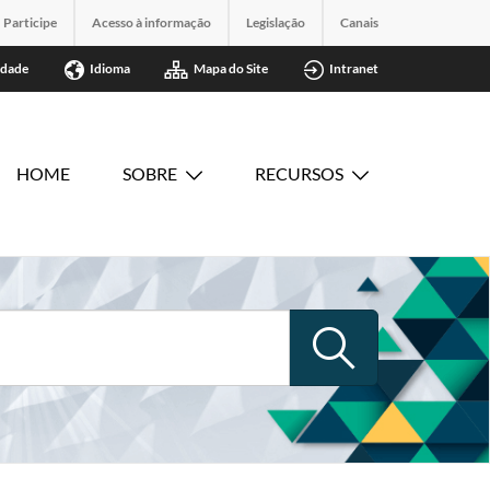
Participe
Acesso à informação
Legislação
Canais
idade
Idioma
Mapa do Site
Intranet
HOME
SOBRE
RECURSOS