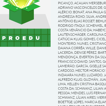
PICANÇO, ACAUAN MERSEBU
ADRIANO VASCONCELOS DE
;
G
ALÉRCIO
;
BONAT, ANA PAULA 
ANDRESSA ROXO
;
SILVA, AND
ANTÔNIO ELIAS ROSSET
;
BEHLI
RODRIGO ITAQUI
;
SCHENKEL, 
COSTA VENÂNCIO DA
;
HABEYC
LAUTENSCHÄGER, CAROLINA D
CATIÚCIA KLUG
;
GOMES, CICEL
MONTEIRO
;
NUNES, CRISTIAN
DAIANA CORRÊA
;
WILLE, DAN
LACERDA, DENISE PÉREZ
;
BART
MENDONÇA, EVERTON DA SILV
FRANCISCO DAVID
;
SANTOS, G
LAMEIRÃO
;
GARCÍA, GISELLE S
CARDOSO, HECTOR HORÁCIO 
INDAIARA NUNES
;
LUZARDO, J
ALFREDO KLUG
;
GUZMÁN, JUA
LIMA, KELLEN CRISTINA BASQ
COSTA DA
;
SCHWANZ, LILIAN A
PESSOA
;
MENDES, LUÍS FERNA
SCHWANZ, LÍLIAN AIRES
;
VIERI
BOETTGE
;
LOPES, MARCIA ELIA