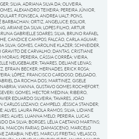
RGER
;
SILVA, ADRIANA SILVA DA
;
OLIVEIRA,
OMES, ALEXANDRO TEIXEIRA
;
PEREIRA JÚNIOR,
GOULART
;
FONSECA, ANDREA UALT
;
PONS,
RÉ BARBACHAN
;
ORTIZ, ANGELUCE
;
EGLIOR,
NG, ARIANE DA SILVA
;
LOPES FILHO, ARTUR
BRUNA GABRIELLE SOARES
;
SILVA, BRUNO RAFAEL
HE, CANDICE CAMPOS
;
FALCÃO, CARLA AGUIAR
;
A SILVA
;
GOMES, CAROLINE KLAZER
;
SCHNEIDER,
I GRAVITO DE CARVALHO
;
DANTAS, CRISTIANE
O MORAIS
;
PEREIRA, CÁSSIA CORRÊA
;
VIEIRA,
IELLE NEUGEBAUER
;
TAVARES, DELIANE LEIVAS
;
Z, EFRAIN BECKER
;
HERNADES, ERICK ROSA
;
EIRA
;
LÓPEZ, FRANCISCO CARDOSO
;
DELGADO,
ABRIEL DA ROCHA DOS
;
MARTINEZ, GISELE
ANABRIA
;
VIANNA, GUSTAVO GOMES ROCHEFORT
;
SEVERI
;
GOMES, HECTOR MEDINA
;
RIBEIRO,
AVIER EDUARDO SILVEIRA
;
TAVARES, JOÃO
N CARLOS LOZANO
;
CAMPELO, JÉSSICA STANDER
;
UE
;
ALVES, LAURA PAOLA RAMOS
;
SILVA, LIDIANE
IRES
;
ALVES, LUANNA MELO
;
PEREIRA, LUCAS
NDO DA SILVA
;
BORGES, LÉLIA CAETANO MARTINS
;
RA, MAICON FARIAS
;
DAMASCENO, MARCELO
NE ZARABIA
;
NEVES, MARCUS FREITAS
;
VELASCO,