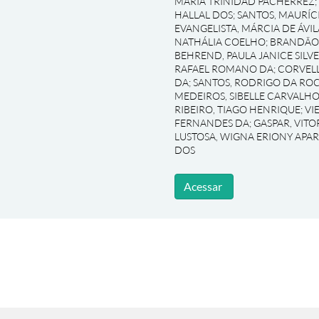
MARIA TRINIDAD PACHERREZ
;
HALLAL DOS
;
SANTOS, MAURÍC
EVANGELISTA, MÁRCIA DE ÁVIL
NATHÁLIA COELHO
;
BRANDÃO,
BEHREND, PAULA JANICE SILVE
RAFAEL ROMANO DA
;
CORVELL
DA
;
SANTOS, RODRIGO DA RO
MEDEIROS, SIBELLE CARVALHO
RIBEIRO, TIAGO HENRIQUE
;
VI
FERNANDES DA
;
GASPAR, VIT
LUSTOSA, WIGNA ERIONY APA
DOS
Acessar