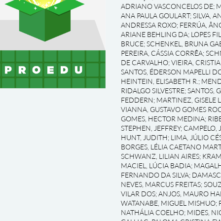
ADRIANO VASCONCELOS DE
;
M
ANA PAULA GOULART
;
SILVA, 
ANDRESSA ROXO
;
FERRÚA, ÂN
ARIANE BEHLING DA
;
LOPES FI
BRUCE
;
SCHENKEL, BRUNA GAB
PEREIRA, CÁSSIA CORRÊA
;
SCH
DE CARVALHO
;
VIEIRA, CRIST
SANTOS, ÉDERSON MAPELLI D
HEINTEIN, ELISABETH R.
;
MEND
RIDALGO SILVESTRE
;
SANTOS, 
FEDDERN
;
MARTINEZ, GISELE
VIANNA, GUSTAVO GOMES RO
GOMES, HECTOR MEDINA
;
RIB
STEPHEN, JEFFREY
;
CAMPELO, 
HUNT, JUDITH
;
LIMA, JÚLIO C
BORGES, LÉLIA CAETANO MAR
SCHWANZ, LILIAN AIRES
;
KRAM
MACIEL, LÚCIA BADIA
;
MAGALH
FERNANDO DA SILVA
;
DAMASC
NEVES, MARCUS FREITAS
;
SOUZ
VILAR DOS
;
ANJOS, MAURO HA
WATANABE, MIGUEL MISHUO
;
NATHÁLIA COELHO
;
MIDES, N