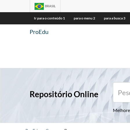
BRASIL
Ir para o conteúdo
1
para o menu
2
para a busca
3
ProEdu
Repositório Online
Melhore 