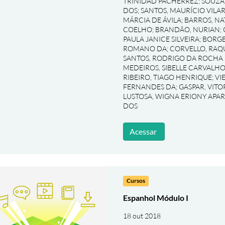
TRINIDAD PACHERREZ
;
SOUZA
DOS
;
SANTOS, MAURÍCIO VILA
MÁRCIA DE ÁVILA
;
BARROS, NA
COELHO
;
BRANDÃO, NURIAN
;
PAULA JANICE SILVEIRA
;
BORGE
ROMANO DA
;
CORVELLO, RAQ
SANTOS, RODRIGO DA ROCHA
MEDEIROS, SIBELLE CARVALHO
RIBEIRO, TIAGO HENRIQUE
;
VI
FERNANDES DA
;
GASPAR, VIT
LUSTOSA, WIGNA ERIONY APA
DOS
Acessar
Cursos
Espanhol Módulo I
18 out 2018