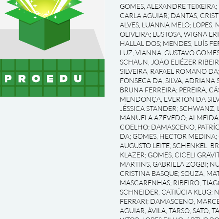
GOMES, ALEXANDRE TEIXEIRA
;
CARLA AGUIAR
;
DANTAS, CRIS
ALVES, LUANNA MELO
;
LOPES, 
OLIVEIRA
;
LUSTOSA, WIGNA ER
HALLAL DOS
;
MENDES, LUÍS F
LUZ
;
VIANNA, GUSTAVO GOME
SCHAUN, JOÃO ELIÉZER RIBEI
SILVEIRA, RAFAEL ROMANO DA
FONSECA DA
;
SILVA, ADRIANA 
BRUNA FERREIRA
;
PEREIRA, C
MENDONÇA, EVERTON DA SILV
JÉSSICA STANDER
;
SCHWANZ, L
MANUELA AZEVEDO
;
ALMEIDA,
COELHO
;
DAMASCENO, PATRÍC
DA
;
GOMES, HECTOR MEDINA
;
AUGUSTO LEITE
;
SCHENKEL, BR
KLAZER
;
GOMES, CICELI GRAV
MARTINS, GABRIELA ZOGBI
;
NU
CRISTINA BASQUE
;
SOUZA, MA
MASCARENHAS
;
RIBEIRO, TIA
SCHNEIDER, CATIÚCIA KLUG
;
N
FERRARI
;
DAMASCENO, MARC
AGUIAR
;
ÁVILA, TARSO
;
SATO, T