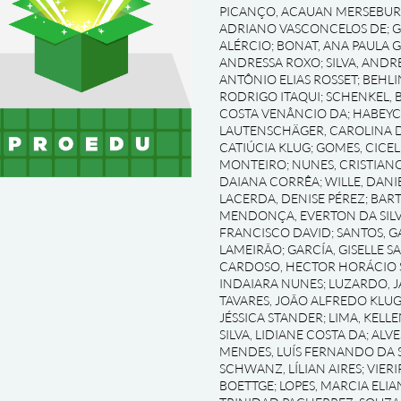
PICANÇO, ACAUAN MERSEBU
ADRIANO VASCONCELOS DE
;
G
ALÉRCIO
;
BONAT, ANA PAULA 
ANDRESSA ROXO
;
SILVA, AND
ANTÔNIO ELIAS ROSSET
;
BEHLI
RODRIGO ITAQUI
;
SCHENKEL, 
COSTA VENÂNCIO DA
;
HABEYC
LAUTENSCHÄGER, CAROLINA D
CATIÚCIA KLUG
;
GOMES, CICEL
MONTEIRO
;
NUNES, CRISTIAN
DAIANA CORRÊA
;
WILLE, DAN
LACERDA, DENISE PÉREZ
;
BART
MENDONÇA, EVERTON DA SILV
FRANCISCO DAVID
;
SANTOS, G
LAMEIRÃO
;
GARCÍA, GISELLE S
CARDOSO, HECTOR HORÁCIO 
INDAIARA NUNES
;
LUZARDO, J
TAVARES, JOÃO ALFREDO KLU
JÉSSICA STANDER
;
LIMA, KELL
SILVA, LIDIANE COSTA DA
;
ALVE
MENDES, LUÍS FERNANDO DA S
SCHWANZ, LÍLIAN AIRES
;
VIERI
BOETTGE
;
LOPES, MARCIA ELIA