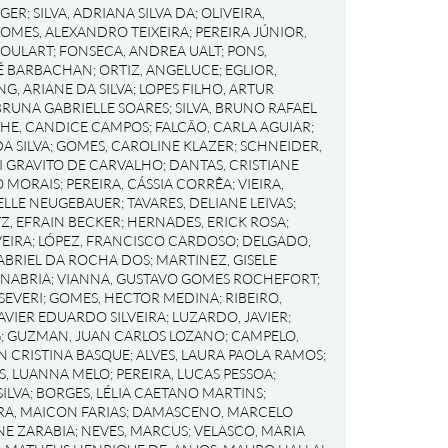
RGER
;
SILVA, ADRIANA SILVA DA
;
OLIVEIRA,
OMES, ALEXANDRO TEIXEIRA
;
PEREIRA JÚNIOR,
GOULART
;
FONSECA, ANDREA UALT
;
PONS,
RÉ BARBACHAN
;
ORTIZ, ANGELUCE
;
EGLIOR,
NG, ARIANE DA SILVA
;
LOPES FILHO, ARTUR
BRUNA GABRIELLE SOARES
;
SILVA, BRUNO RAFAEL
HE, CANDICE CAMPOS
;
FALCÃO, CARLA AGUIAR
;
A SILVA
;
GOMES, CAROLINE KLAZER
;
SCHNEIDER,
I GRAVITO DE CARVALHO
;
DANTAS, CRISTIANE
O MORAIS
;
PEREIRA, CÁSSIA CORRÊA
;
VIEIRA,
IELLE NEUGEBAUER
;
TAVARES, DELIANE LEIVAS
;
Z, EFRAIN BECKER
;
HERNADES, ERICK ROSA
;
EIRA
;
LÓPEZ, FRANCISCO CARDOSO
;
DELGADO,
ABRIEL DA ROCHA DOS
;
MARTINEZ, GISELE
ANABRIA
;
VIANNA, GUSTAVO GOMES ROCHEFORT
;
SEVERI
;
GOMES, HECTOR MEDINA
;
RIBEIRO,
AVIER EDUARDO SILVEIRA
;
LUZARDO, JAVIER
;
G
;
GUZMAN, JUAN CARLOS LOZANO
;
CAMPELO,
EN CRISTINA BASQUE
;
ALVES, LAURA PAOLA RAMOS
;
S, LUANNA MELO
;
PEREIRA, LUCAS PESSOA
;
ILVA
;
BORGES, LÉLIA CAETANO MARTINS
;
RA, MAICON FARIAS
;
DAMASCENO, MARCELO
NE ZARABIA
;
NEVES, MARCUS
;
VELASCO, MARIA