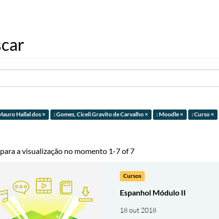
car
Mauro Hallal dos ×
: Gomes, Ciceli Gravito de Carvalho ×
: Moodle ×
: Curso ×
 para a visualização no momento 1-7 of 7
Cursos
Espanhol Módulo II
18 out 2018