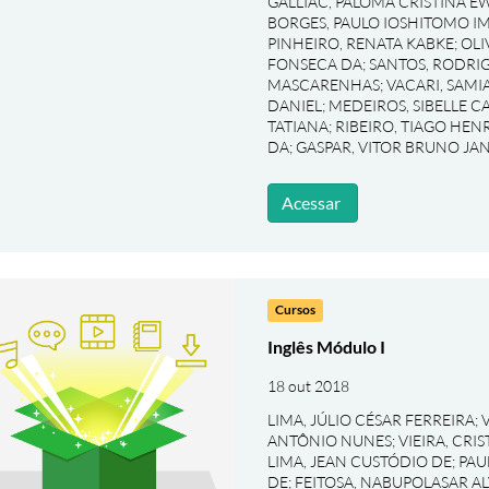
GALLIAC, PALOMA CRISTINA 
BORGES, PAULO IOSHITOMO 
PINHEIRO, RENATA KABKE
;
OLI
FONSECA DA
;
SANTOS, RODRI
MASCARENHAS
;
VACARI, SAM
DANIEL
;
MEDEIROS, SIBELLE 
TATIANA
;
RIBEIRO, TIAGO HEN
DA
;
GASPAR, VITOR BRUNO JA
Acessar
Cursos
Inglês Módulo I
18 out 2018
LIMA, JÚLIO CÉSAR FERREIRA
;
ANTÔNIO NUNES
;
VIEIRA, CRI
LIMA, JEAN CUSTÓDIO DE
;
PAU
DE
;
FEITOSA, NABUPOLASAR AL