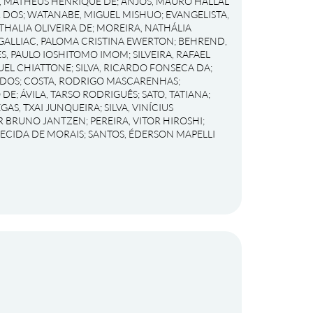
, MATHEUS HENRIQUE DE
;
ANJOS, MAURO HALLAL
R DOS
;
WATANABE, MIGUEL MISHUO
;
EVANGELISTA,
THALIA OLIVEIRA DE
;
MOREIRA, NATHÁLIA
GALLIAC, PALOMA CRISTINA EWERTON
;
BEHREND,
S, PAULO IOSHITOMO IMOM
;
SILVEIRA, RAFAEL
UEL CHIATTONE
;
SILVA, RICARDO FONSECA DA
;
 DOS
;
COSTA, RODRIGO MASCARENHAS
;
 DE
;
ÁVILA, TARSO RODRIGUÊS
;
SATO, TATIANA
;
EGAS, TXAI JUNQUEIRA
;
SILVA, VINÍCIUS
OR BRUNO JANTZEN
;
PEREIRA, VITOR HIROSHI
;
RECIDA DE MORAIS
;
SANTOS, ÉDERSON MAPELLI