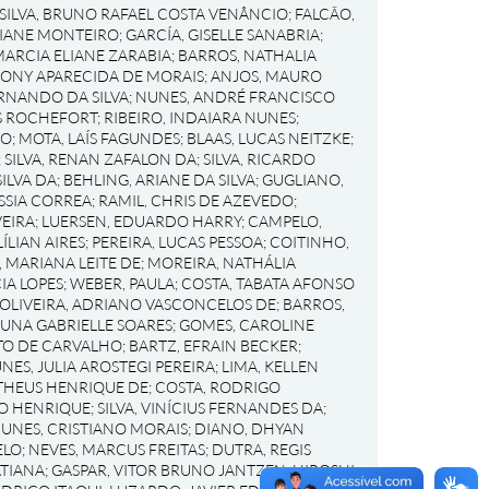
SILVA, BRUNO RAFAEL COSTA VENÂNCIO
;
FALCÃO,
TIANE MONTEIRO
;
GARCÍA, GISELLE SANABRIA
;
MARCIA ELIANE ZARABIA
;
BARROS, NATHALIA
IONY APARECIDA DE MORAIS
;
ANJOS, MAURO
ERNANDO DA SILVA
;
NUNES, ANDRÉ FRANCISCO
S ROCHEFORT
;
RIBEIRO, INDAIARA NUNES
;
RO
;
MOTA, LAÍS FAGUNDES
;
BLAAS, LUCAS NEITZKE
;
;
SILVA, RENAN ZAFALON DA
;
SILVA, RICARDO
SILVA DA
;
BEHLING, ARIANE DA SILVA
;
GUGLIANO,
ÁSSIA CORREA
;
RAMIL, CHRIS DE AZEVEDO
;
EIRA
;
LUERSEN, EDUARDO HARRY
;
CAMPELO,
ÍLIAN AIRES
;
PEREIRA, LUCAS PESSOA
;
COITINHO,
 MARIANA LEITE DE
;
MOREIRA, NATHÁLIA
IA LOPES
;
WEBER, PAULA
;
COSTA, TABATA AFONSO
OLIVEIRA, ADRIANO VASCONCELOS DE
;
BARROS,
UNA GABRIELLE SOARES
;
GOMES, CAROLINE
ITO DE CARVALHO
;
BARTZ, EFRAIN BECKER
;
NES, JULIA AROSTEGI PEREIRA
;
LIMA, KELLEN
THEUS HENRIQUE DE
;
COSTA, RODRIGO
GO HENRIQUE
;
SILVA, VINÍCIUS FERNANDES DA
;
UNES, CRISTIANO MORAIS
;
DIANO, DHYAN
ELO
;
NEVES, MARCUS FREITAS
;
DUTRA, REGIS
ATIANA
;
GASPAR, VITOR BRUNO JANTZEN
;
HIROSHI,