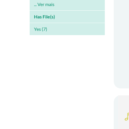
... Ver mais
Has File(s)
Yes (7)