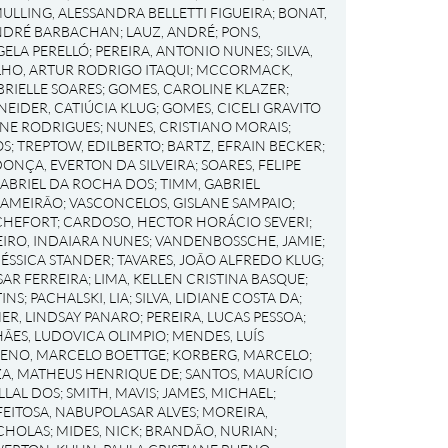
ULLING, ALESSANDRA BELLETTI FIGUEIRA
;
BONAT,
ANDRÉ BARBACHAN
;
LAUZ, ANDRÉ
;
PONS,
GELA PERELLÓ
;
PEREIRA, ANTONIO NUNES
;
SILVA,
LHO, ARTUR RODRIGO ITAQUI
;
MCCORMACK,
RIELLE SOARES
;
GOMES, CAROLINE KLAZER
;
NEIDER, CATIÚCIA KLUG
;
GOMES, CICELI GRAVITO
IANE RODRIGUES
;
NUNES, CRISTIANO MORAIS
;
OS
;
TREPTOW, EDILBERTO
;
BARTZ, EFRAIN BECKER
;
ONÇA, EVERTON DA SILVEIRA
;
SOARES, FELIPE
GABRIEL DA ROCHA DOS
;
TIMM, GABRIEL
 LAMEIRÃO
;
VASCONCELOS, GISLANE SAMPAIO
;
CHEFORT
;
CARDOSO, HECTOR HORÁCIO SEVERI
;
EIRO, INDAIARA NUNES
;
VANDENBOSSCHE, JAMIE
;
JÉSSICA STANDER
;
TAVARES, JOÃO ALFREDO KLUG
;
ÉSAR FERREIRA
;
LIMA, KELLEN CRISTINA BASQUE
;
TINS
;
PACHALSKI, LIA
;
SILVA, LIDIANE COSTA DA
;
ER, LINDSAY PANARO
;
PEREIRA, LUCAS PESSOA
;
ÃES, LUDOVICA OLIMPIO
;
MENDES, LUÍS
ENO, MARCELO BOETTGE
;
KORBERG, MARCELO
;
A, MATHEUS HENRIQUE DE
;
SANTOS, MAURÍCIO
LLAL DOS
;
SMITH, MAVIS
;
JAMES, MICHAEL
;
FEITOSA, NABUPOLASAR ALVES
;
MOREIRA,
ICHOLAS
;
MIDES, NICK
;
BRANDÃO, NURIAN
;