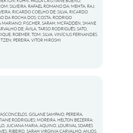
EWERTON
;
KUHN, PAULA CRISTIANE BUENO
;
IMOM
;
SILVEIRA, RAFAEL ROMANO DA
;
MEHTA, RAJ
;
VEIRA, RICARDO COELHO DE
;
SILVA, RICARDO
GO DA ROCHA DOS
;
COSTA, RODRIGO
IA MARIANO
;
FISCHER, SARAH
;
MCFADDEN, SHANE
CARVALHO DE
;
ÁVILA, TARSO RODRIGUÊS
;
SATO,
RIQUE
;
ROEMER, TOM
;
SILVA, VINÍCIUS FERNANDES
NTZEN
;
PEREIRA, VITOR HIROSHI
VASCONCELOS, GISLANE SAMPAIO
;
PEREIRA,
STIANE RODRIGUES
;
MOREIRA, HELTON BEZERRA
;
LO, JUCIANA MARIA
;
AQUINO, LOURIVAL SOARES
VES
;
RIBEIRO, SARAH VIRGINIA CARVALHO
;
ANJOS,