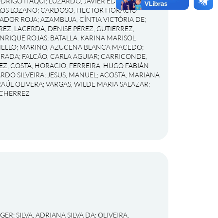
ODRIGO ITAQUI
;
LUZARDO, JAVIER EDUARDO
LOS LOZANO
;
CARDOSO, HECTOR HORACIO
VADOR ROJA
;
AZAMBUJA, CÍNTIA VICTÓRIA DE
;
REZ
;
LACERDA, DENISE PÉREZ
;
GUTIERREZ,
ENRIQUE ROJAS
;
BATALLA, KARINA MARISOL
MELLO
;
MARIÑO, AZUCENA BLANCA MACEDO
;
DRADA
;
FALCÃO, CARLA AGUIAR
;
CARRICONDE,
NEZ
;
COSTA, HORACIO
;
FERREIRA, HUGO FABIÁN
RDO SILVEIRA
;
JESUS, MANUEL
;
ACOSTA, MARIANA
RAÚL OLIVERA
;
VARGAS, WILDE MARIA SALAZAR
;
ACHERREZ
RGER
;
SILVA, ADRIANA SILVA DA
;
OLIVEIRA,