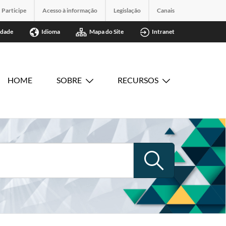
Participe
Acesso à informação
Legislação
Canais
idade
Idioma
Mapa do Site
Intranet
HOME
SOBRE
RECURSOS