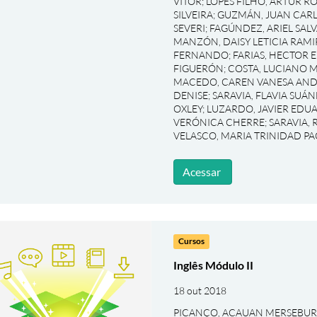
VITOR
;
LOPES FILHO, ARTUR R
SILVEIRA
;
GUZMÁN, JUAN CAR
SEVERI
;
FAGÚNDEZ, ARIEL SAL
MANZÓN, DAISY LETICIA RAMI
FERNANDO
;
FARIAS, HECTOR 
FIGUERÓN
;
COSTA, LUCIANO 
MACEDO, CAREN VANESA AN
DENISE
;
SARAVIA, FLAVIA SUÁ
OXLEY
;
LUZARDO, JAVIER EDUA
VERÓNICA CHERRE
;
SARAVIA, 
VELASCO, MARIA TRINIDAD P
Acessar
Cursos
Inglês Módulo II
18 out 2018
PICANÇO, ACAUAN MERSEBU