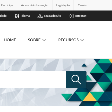
Participe
Acesso à informação
Legislação
Canais
idade
Idioma
Mapa do Site
Intranet
HOME
SOBRE
RECURSOS