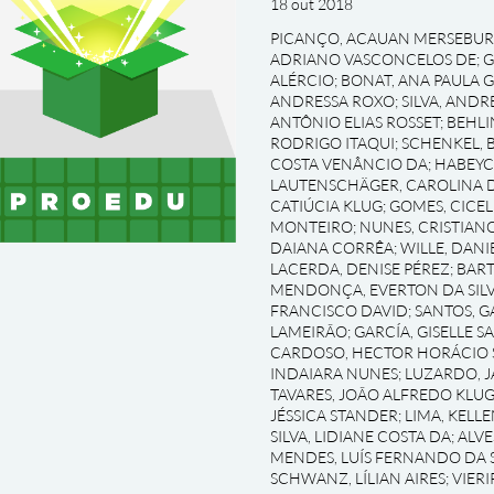
18 out 2018
PICANÇO, ACAUAN MERSEBU
ADRIANO VASCONCELOS DE
;
G
ALÉRCIO
;
BONAT, ANA PAULA 
ANDRESSA ROXO
;
SILVA, AND
ANTÔNIO ELIAS ROSSET
;
BEHLI
RODRIGO ITAQUI
;
SCHENKEL, 
COSTA VENÂNCIO DA
;
HABEYC
LAUTENSCHÄGER, CAROLINA D
CATIÚCIA KLUG
;
GOMES, CICEL
MONTEIRO
;
NUNES, CRISTIAN
DAIANA CORRÊA
;
WILLE, DAN
LACERDA, DENISE PÉREZ
;
BART
MENDONÇA, EVERTON DA SILV
FRANCISCO DAVID
;
SANTOS, G
LAMEIRÃO
;
GARCÍA, GISELLE S
CARDOSO, HECTOR HORÁCIO 
INDAIARA NUNES
;
LUZARDO, J
TAVARES, JOÃO ALFREDO KLU
JÉSSICA STANDER
;
LIMA, KELL
SILVA, LIDIANE COSTA DA
;
ALVE
MENDES, LUÍS FERNANDO DA S
SCHWANZ, LÍLIAN AIRES
;
VIERI