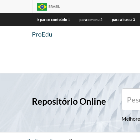
BRASIL
Ir para o conteúdo
1
para o menu
2
para a busca
3
ProEdu
Repositório Online
Melhore 