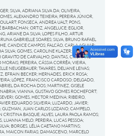
RGER
;
SILVA, ADRIANA SILVA DA
;
OLIVEIRA,
OMES, ALEXANDRO TEIXEIRA
;
PEREIRA JÚNIOR,
GOULART
;
FONSECA, ANDREA UALT
;
PONS,
RÉ BARBACHAN
;
ORTIZ, ANGELUCE
;
EGLIOR,
NG, ARIANE DA SILVA
;
LOPES FILHO, ARTUR
BRUNA GABRIELLE SOARES
;
SILVA, BRUNO RAFAEL
HE, CANDICE CAMPOS
;
FALCÃO, CARLA AGUIAR
;
A SILVA
;
GOMES, CAROLINE KLAZER
;
SCHNEIDER,
I GRAVITO DE CARVALHO
;
DANTAS, CRISTIANE
O MORAIS
;
PEREIRA, CÁSSIA CORRÊA
;
VIEIRA,
IELLE NEUGEBAUER
;
TAVARES, DELIANE LEIVAS
;
Z, EFRAIN BECKER
;
HERNADES, ERICK ROSA
;
EIRA
;
LÓPEZ, FRANCISCO CARDOSO
;
DELGADO,
ABRIEL DA ROCHA DOS
;
MARTINEZ, GISELE
ANABRIA
;
VIANNA, GUSTAVO GOMES ROCHEFORT
;
SEVERI
;
GOMES, HECTOR MEDINA
;
RIBEIRO,
AVIER EDUARDO SILVEIRA
;
LUZARDO, JAVIER
;
G
;
GUZMAN, JUAN CARLOS LOZANO
;
CAMPELO,
EN CRISTINA BASQUE
;
ALVES, LAURA PAOLA RAMOS
;
S, LUANNA MELO
;
PEREIRA, LUCAS PESSOA
;
ILVA
;
BORGES, LÉLIA CAETANO MARTINS
;
RA, MAICON FARIAS
;
DAMASCENO, MARCELO