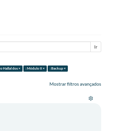
Ir
o Hallal dos ×
: Módulo II ×
: Backup ×
Mostrar filtros avançados