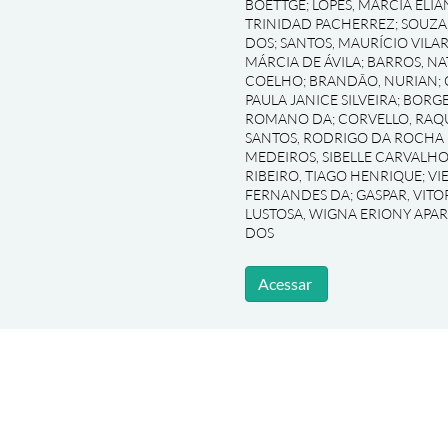
BOETTGE
;
LOPES, MARCIA ELIA
TRINIDAD PACHERREZ
;
SOUZA
DOS
;
SANTOS, MAURÍCIO VILA
MÁRCIA DE ÁVILA
;
BARROS, NA
COELHO
;
BRANDÃO, NURIAN
;
PAULA JANICE SILVEIRA
;
BORGE
ROMANO DA
;
CORVELLO, RAQ
SANTOS, RODRIGO DA ROCHA
MEDEIROS, SIBELLE CARVALHO
RIBEIRO, TIAGO HENRIQUE
;
VI
FERNANDES DA
;
GASPAR, VIT
LUSTOSA, WIGNA ERIONY APA
DOS
Acessar