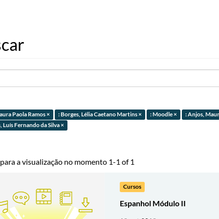
car
 Laura Paola Ramos ×
: Borges, Lélia Caetano Martins ×
: Moodle ×
: Anjos, Maur
, Luís Fernando da Silva ×
 para a visualização no momento 1-1 of 1
Cursos
Espanhol Módulo II