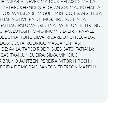
NE ZARABIA
;
NEVES, MARCUS
;
VELASCO, MARIA
, MATHEUS HENRIQUE DE
;
ANJOS, MAURO HALLAL
R DOS
;
WATANABE, MIGUEL MISHUO
;
EVANGELISTA,
THALIA OLIVEIRA DE
;
MOREIRA, NATHÁLIA
GALLIAC, PALOMA CRISTINA EWERTON
;
BEHREND,
S, PAULO IOSHITOMO IMOM
;
SILVEIRA, RAFAEL
UEL CHIATTONE
;
SILVA, RICARDO FONSECA DA
;
 DOS
;
COSTA, RODRIGO MASCARENHAS
;
 DE
;
ÁVILA, TARSO RODRIGUÊS
;
SATO, TATIANA
;
EGAS, TXAI JUNQUEIRA
;
SILVA, VINÍCIUS
OR BRUNO JANTZEN
;
PEREIRA, VITOR HIROSHI
;
RECIDA DE MORAIS
;
SANTOS, ÉDERSON MAPELLI