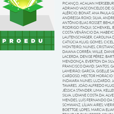
PICANÇO, ACAUAN MERSEBU
ADRIANO VASCONCELOS DE
;
G
ALÉRCIO
;
BONAT, ANA PAULA 
ANDRESSA ROXO
;
SILVA, AND
ANTÔNIO ELIAS ROSSET
;
BEHLI
RODRIGO ITAQUI
;
SCHENKEL, 
COSTA VENÂNCIO DA
;
HABEYC
LAUTENSCHÄGER, CAROLINA D
CATIÚCIA KLUG
;
GOMES, CICEL
MONTEIRO
;
NUNES, CRISTIAN
DAIANA CORRÊA
;
WILLE, DAN
LACERDA, DENISE PÉREZ
;
BART
MENDONÇA, EVERTON DA SILV
FRANCISCO DAVID
;
SANTOS, G
LAMEIRÃO
;
GARCÍA, GISELLE S
CARDOSO, HECTOR HORÁCIO 
INDAIARA NUNES
;
LUZARDO, J
TAVARES, JOÃO ALFREDO KLU
JÉSSICA STANDER
;
LIMA, KELL
SILVA, LIDIANE COSTA DA
;
ALVE
MENDES, LUÍS FERNANDO DA S
SCHWANZ, LÍLIAN AIRES
;
VIERI
BOETTGE
;
LOPES, MARCIA ELIA