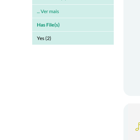
... Ver mais
Has File(s)
Yes (2)