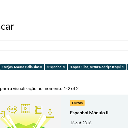
car
: Anjos, Mauro Hallal dos ×
: Espanhol ×
: Lopes Filho, Artur Rodrigo Itaqui ×
 para a visualização no momento 1-2 of 2
Cursos
Espanhol Módulo II
18 out 2018