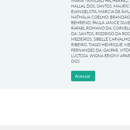
MARIA TRINIDAD PACHERREZ
;
HALLAL DOS
;
SANTOS, MAURÍC
EVANGELISTA, MÁRCIA DE ÁVIL
NATHÁLIA COELHO
;
BRANDÃO,
BEHREND, PAULA JANICE SILVE
RAFAEL ROMANO DA
;
CORVELL
DA
;
SANTOS, RODRIGO DA RO
MEDEIROS, SIBELLE CARVALHO
RIBEIRO, TIAGO HENRIQUE
;
VI
FERNANDES DA
;
GASPAR, VIT
LUSTOSA, WIGNA ERIONY APA
DOS
Acessar