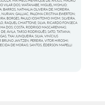
SOUZA, MATHEUS HENRIQUE DE
;
ANJOS, MAURO
IO VILAR DOS
;
WATANABE, MIGUEL MISHUO
;
A
;
BARROS, NATHALIA OLIVEIRA DE
;
MOREIRA,
 NURIAN
;
GALLIAC, PALOMA CRISTINA EWERTON
;
IRA
;
BORGES, PAULO IOSHITOMO IMOM
;
SILVEIRA,
O, RAQUEL CHIATTONE
;
SILVA, RICARDO FONSECA
CHA DOS
;
COSTA, RODRIGO MASCARENHAS
;
 DE
;
ÁVILA, TARSO RODRIGUÊS
;
SATO, TATIANA
;
EGAS, TXAI JUNQUEIRA
;
SILVA, VINÍCIUS
OR BRUNO JANTZEN
;
PEREIRA, VITOR HIROSHI
;
RECIDA DE MORAIS
;
SANTOS, ÉDERSON MAPELLI