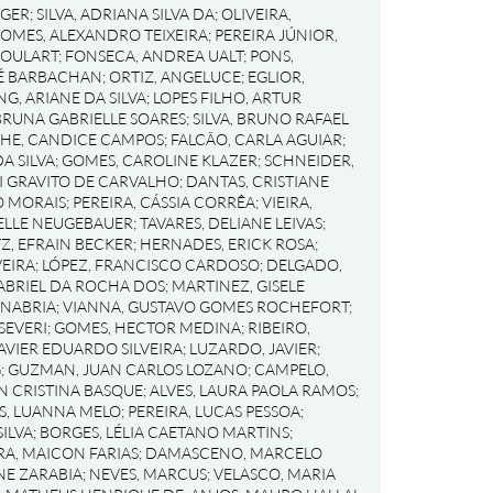
RGER
;
SILVA, ADRIANA SILVA DA
;
OLIVEIRA,
OMES, ALEXANDRO TEIXEIRA
;
PEREIRA JÚNIOR,
GOULART
;
FONSECA, ANDREA UALT
;
PONS,
RÉ BARBACHAN
;
ORTIZ, ANGELUCE
;
EGLIOR,
NG, ARIANE DA SILVA
;
LOPES FILHO, ARTUR
BRUNA GABRIELLE SOARES
;
SILVA, BRUNO RAFAEL
HE, CANDICE CAMPOS
;
FALCÃO, CARLA AGUIAR
;
A SILVA
;
GOMES, CAROLINE KLAZER
;
SCHNEIDER,
I GRAVITO DE CARVALHO
;
DANTAS, CRISTIANE
O MORAIS
;
PEREIRA, CÁSSIA CORRÊA
;
VIEIRA,
IELLE NEUGEBAUER
;
TAVARES, DELIANE LEIVAS
;
Z, EFRAIN BECKER
;
HERNADES, ERICK ROSA
;
EIRA
;
LÓPEZ, FRANCISCO CARDOSO
;
DELGADO,
ABRIEL DA ROCHA DOS
;
MARTINEZ, GISELE
ANABRIA
;
VIANNA, GUSTAVO GOMES ROCHEFORT
;
SEVERI
;
GOMES, HECTOR MEDINA
;
RIBEIRO,
AVIER EDUARDO SILVEIRA
;
LUZARDO, JAVIER
;
G
;
GUZMAN, JUAN CARLOS LOZANO
;
CAMPELO,
EN CRISTINA BASQUE
;
ALVES, LAURA PAOLA RAMOS
;
S, LUANNA MELO
;
PEREIRA, LUCAS PESSOA
;
ILVA
;
BORGES, LÉLIA CAETANO MARTINS
;
RA, MAICON FARIAS
;
DAMASCENO, MARCELO
NE ZARABIA
;
NEVES, MARCUS
;
VELASCO, MARIA