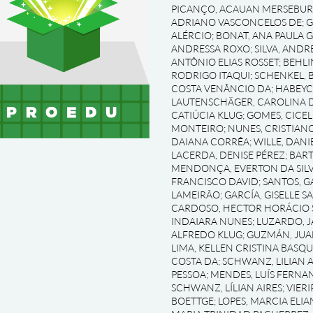
PICANÇO, ACAUAN MERSEBU
ADRIANO VASCONCELOS DE
;
G
ALÉRCIO
;
BONAT, ANA PAULA 
ANDRESSA ROXO
;
SILVA, AND
ANTÔNIO ELIAS ROSSET
;
BEHLI
RODRIGO ITAQUI
;
SCHENKEL, 
COSTA VENÂNCIO DA
;
HABEYC
LAUTENSCHÄGER, CAROLINA D
CATIÚCIA KLUG
;
GOMES, CICEL
MONTEIRO
;
NUNES, CRISTIAN
DAIANA CORRÊA
;
WILLE, DAN
LACERDA, DENISE PÉREZ
;
BART
MENDONÇA, EVERTON DA SILV
FRANCISCO DAVID
;
SANTOS, G
LAMEIRÃO
;
GARCÍA, GISELLE S
CARDOSO, HECTOR HORÁCIO 
INDAIARA NUNES
;
LUZARDO, J
ALFREDO KLUG
;
GUZMÁN, JUA
LIMA, KELLEN CRISTINA BASQ
COSTA DA
;
SCHWANZ, LILIAN A
PESSOA
;
MENDES, LUÍS FERNA
SCHWANZ, LÍLIAN AIRES
;
VIERI
BOETTGE
;
LOPES, MARCIA ELIA