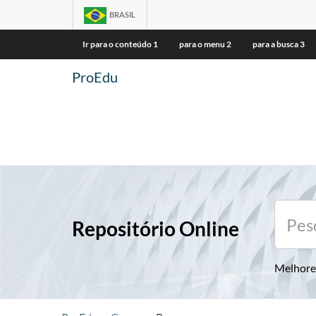
BRASIL
Ir para o conteúdo
1
para o menu
2
para a busca
3
ProEdu
Repositório Online
Melhore 