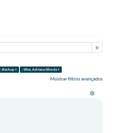
Ir
: Backup ×
: Silva, Adriana Silva da ×
Mostrar filtros avançados