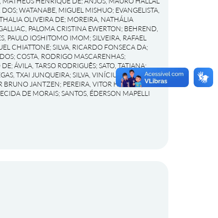
, MATHEUS HENRIQUE DE
;
ANJOS, MAURO HALLAL
R DOS
;
WATANABE, MIGUEL MISHUO
;
EVANGELISTA,
THALIA OLIVEIRA DE
;
MOREIRA, NATHÁLIA
GALLIAC, PALOMA CRISTINA EWERTON
;
BEHREND,
S, PAULO IOSHITOMO IMOM
;
SILVEIRA, RAFAEL
UEL CHIATTONE
;
SILVA, RICARDO FONSECA DA
;
 DOS
;
COSTA, RODRIGO MASCARENHAS
;
 DE
;
ÁVILA, TARSO RODRIGUÊS
;
SATO, TATIANA
;
EGAS, TXAI JUNQUEIRA
;
SILVA, VINÍCIUS
OR BRUNO JANTZEN
;
PEREIRA, VITOR HIROSHI
;
RECIDA DE MORAIS
;
SANTOS, ÉDERSON MAPELLI