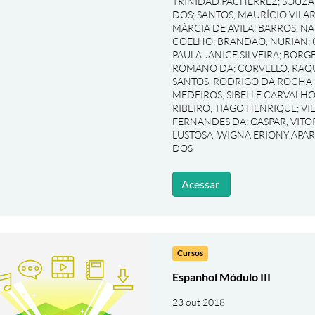
TRINIDAD PACHERREZ
;
SOUZA
DOS
;
SANTOS, MAURÍCIO VILA
MÁRCIA DE ÁVILA
;
BARROS, NA
COELHO
;
BRANDÃO, NURIAN
;
PAULA JANICE SILVEIRA
;
BORGE
ROMANO DA
;
CORVELLO, RAQ
SANTOS, RODRIGO DA ROCHA
MEDEIROS, SIBELLE CARVALHO
RIBEIRO, TIAGO HENRIQUE
;
VI
FERNANDES DA
;
GASPAR, VIT
LUSTOSA, WIGNA ERIONY APA
DOS
Acessar
Cursos
Espanhol Módulo III
23 out 2018