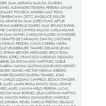
RGER
;
SILVA, ADRIANA SILVA DA
;
OLIVEIRA,
OMES, ALEXANDRO TEIXEIRA
;
PEREIRA JÚNIOR,
GOULART
;
FONSECA, ANDREA UALT
;
PONS,
RÉ BARBACHAN
;
ORTIZ, ANGELUCE
;
EGLIOR,
NG, ARIANE DA SILVA
;
LOPES FILHO, ARTUR
BRUNA GABRIELLE SOARES
;
SILVA, BRUNO RAFAEL
HE, CANDICE CAMPOS
;
FALCÃO, CARLA AGUIAR
;
A SILVA
;
GOMES, CAROLINE KLAZER
;
SCHNEIDER,
I GRAVITO DE CARVALHO
;
DANTAS, CRISTIANE
O MORAIS
;
PEREIRA, CÁSSIA CORRÊA
;
VIEIRA,
IELLE NEUGEBAUER
;
TAVARES, DELIANE LEIVAS
;
Z, EFRAIN BECKER
;
HERNADES, ERICK ROSA
;
EIRA
;
LÓPEZ, FRANCISCO CARDOSO
;
DELGADO,
ABRIEL DA ROCHA DOS
;
MARTINEZ, GISELE
ANABRIA
;
VIANNA, GUSTAVO GOMES ROCHEFORT
;
SEVERI
;
GOMES, HECTOR MEDINA
;
RIBEIRO,
AVIER EDUARDO SILVEIRA
;
TAVARES, JOÃO
N CARLOS LOZANO
;
CAMPELO, JÉSSICA STANDER
;
UE
;
ALVES, LAURA PAOLA RAMOS
;
SILVA, LIDIANE
IRES
;
ALVES, LUANNA MELO
;
PEREIRA, LUCAS
NDO DA SILVA
;
BORGES, LÉLIA CAETANO MARTINS
;
RA, MAICON FARIAS
;
DAMASCENO, MARCELO
NE ZARABIA
;
NEVES, MARCUS FREITAS
;
VELASCO,