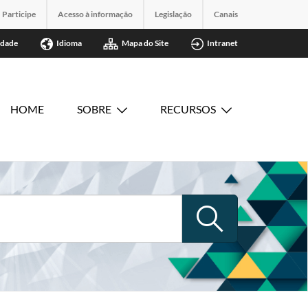
Participe
Acesso à informação
Legislação
Canais
idade
Idioma
Mapa do Site
Intranet
HOME
SOBRE
RECURSOS