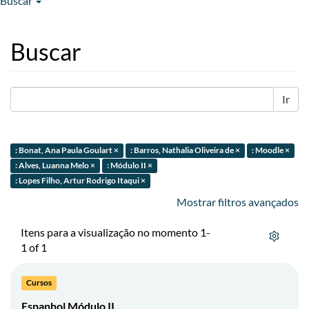
Buscar
Buscar
Ir
: Bonat, Ana Paula Goulart ×
: Barros, Nathalia Oliveira de ×
: Moodle ×
: Alves, Luanna Melo ×
: Módulo II ×
: Lopes Filho, Artur Rodrigo Itaqui ×
Mostrar filtros avançados
Itens para a visualização no momento 1-
1 of 1
Cursos
Espanhol Módulo II