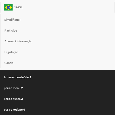
BRASIL
Simplifique!
Participe
Acesso à informação
Legislação
Canais
Ir para o conteúdo
1
para o menu
2
para a busca
3
para o rodapé
4