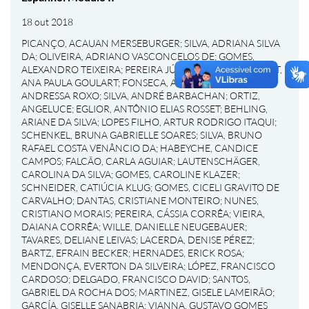
18 out 2018
PICANÇO, ACAUAN MERSEBURGER
;
SILVA, ADRIANA SILVA
DA
;
OLIVEIRA, ADRIANO VASCONCELOS DE
;
GOMES,
ALEXANDRO TEIXEIRA
;
PEREIRA JÚNIOR, ALÉRCIO
;
BONAT,
ANA PAULA GOULART
;
FONSECA, ANDREA UALT
;
PONS,
ANDRESSA ROXO
;
SILVA, ANDRÉ BARBACHAN
;
ORTIZ,
ANGELUCE
;
EGLIOR, ANTÔNIO ELIAS ROSSET
;
BEHLING,
ARIANE DA SILVA
;
LOPES FILHO, ARTUR RODRIGO ITAQUI
;
SCHENKEL, BRUNA GABRIELLE SOARES
;
SILVA, BRUNO
RAFAEL COSTA VENÂNCIO DA
;
HABEYCHE, CANDICE
CAMPOS
;
FALCÃO, CARLA AGUIAR
;
LAUTENSCHÄGER,
CAROLINA DA SILVA
;
GOMES, CAROLINE KLAZER
;
SCHNEIDER, CATIÚCIA KLUG
;
GOMES, CICELI GRAVITO DE
CARVALHO
;
DANTAS, CRISTIANE MONTEIRO
;
NUNES,
CRISTIANO MORAIS
;
PEREIRA, CÁSSIA CORRÊA
;
VIEIRA,
DAIANA CORRÊA
;
WILLE, DANIELLE NEUGEBAUER
;
TAVARES, DELIANE LEIVAS
;
LACERDA, DENISE PÉREZ
;
BARTZ, EFRAIN BECKER
;
HERNADES, ERICK ROSA
;
MENDONÇA, EVERTON DA SILVEIRA
;
LÓPEZ, FRANCISCO
CARDOSO
;
DELGADO, FRANCISCO DAVID
;
SANTOS,
GABRIEL DA ROCHA DOS
;
MARTINEZ, GISELE LAMEIRÃO
;
GARCÍA, GISELLE SANABRIA
;
VIANNA, GUSTAVO GOMES