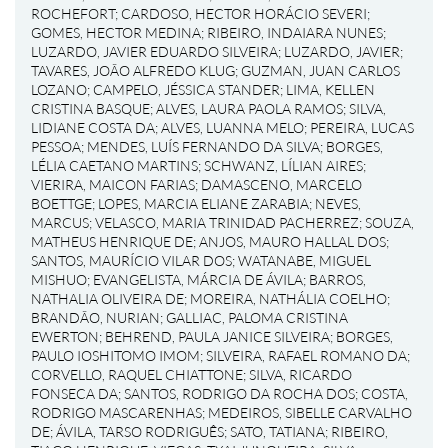
ROCHEFORT
;
CARDOSO, HECTOR HORÁCIO SEVERI
;
GOMES, HECTOR MEDINA
;
RIBEIRO, INDAIARA NUNES
;
LUZARDO, JAVIER EDUARDO SILVEIRA
;
LUZARDO, JAVIER
;
TAVARES, JOÃO ALFREDO KLUG
;
GUZMAN, JUAN CARLOS
LOZANO
;
CAMPELO, JÉSSICA STANDER
;
LIMA, KELLEN
CRISTINA BASQUE
;
ALVES, LAURA PAOLA RAMOS
;
SILVA,
LIDIANE COSTA DA
;
ALVES, LUANNA MELO
;
PEREIRA, LUCAS
PESSOA
;
MENDES, LUÍS FERNANDO DA SILVA
;
BORGES,
LÉLIA CAETANO MARTINS
;
SCHWANZ, LÍLIAN AIRES
;
VIERIRA, MAICON FARIAS
;
DAMASCENO, MARCELO
BOETTGE
;
LOPES, MARCIA ELIANE ZARABIA
;
NEVES,
MARCUS
;
VELASCO, MARIA TRINIDAD PACHERREZ
;
SOUZA,
MATHEUS HENRIQUE DE
;
ANJOS, MAURO HALLAL DOS
;
SANTOS, MAURÍCIO VILAR DOS
;
WATANABE, MIGUEL
MISHUO
;
EVANGELISTA, MÁRCIA DE ÁVILA
;
BARROS,
NATHALIA OLIVEIRA DE
;
MOREIRA, NATHÁLIA COELHO
;
BRANDÃO, NURIAN
;
GALLIAC, PALOMA CRISTINA
EWERTON
;
BEHREND, PAULA JANICE SILVEIRA
;
BORGES,
PAULO IOSHITOMO IMOM
;
SILVEIRA, RAFAEL ROMANO DA
;
CORVELLO, RAQUEL CHIATTONE
;
SILVA, RICARDO
FONSECA DA
;
SANTOS, RODRIGO DA ROCHA DOS
;
COSTA,
RODRIGO MASCARENHAS
;
MEDEIROS, SIBELLE CARVALHO
DE
;
ÁVILA, TARSO RODRIGUÊS
;
SATO, TATIANA
;
RIBEIRO,