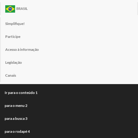
BRASIL
Simplifique!
Participe
Acesso à informação
Legislação
Canais
Ir para o conteúdo
1
para o menu
2
para a busca
3
para o rodapé
4