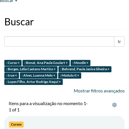
Buscar
Buscar
Ir
: Curso ×
: Bonat, Ana Paula Goulart ×
: Moodle ×
: Borges, Lélia Caetano Martins ×
: Behrend, Paula Janice Silveira ×
: true ×
: Alves, Luanna Melo ×
: Módulo II ×
: Lopes Filho, Artur Rodrigo Itaqui ×
Mostrar filtros avançados
Itens para a visualização no momento 1-
1 of 1
Cursos