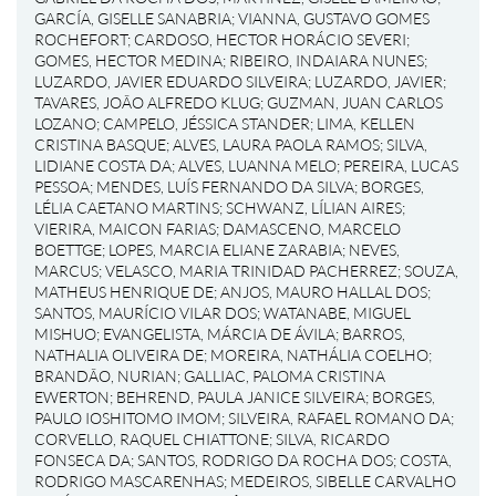
GARCÍA, GISELLE SANABRIA
;
VIANNA, GUSTAVO GOMES
ROCHEFORT
;
CARDOSO, HECTOR HORÁCIO SEVERI
;
GOMES, HECTOR MEDINA
;
RIBEIRO, INDAIARA NUNES
;
LUZARDO, JAVIER EDUARDO SILVEIRA
;
LUZARDO, JAVIER
;
TAVARES, JOÃO ALFREDO KLUG
;
GUZMAN, JUAN CARLOS
LOZANO
;
CAMPELO, JÉSSICA STANDER
;
LIMA, KELLEN
CRISTINA BASQUE
;
ALVES, LAURA PAOLA RAMOS
;
SILVA,
LIDIANE COSTA DA
;
ALVES, LUANNA MELO
;
PEREIRA, LUCAS
PESSOA
;
MENDES, LUÍS FERNANDO DA SILVA
;
BORGES,
LÉLIA CAETANO MARTINS
;
SCHWANZ, LÍLIAN AIRES
;
VIERIRA, MAICON FARIAS
;
DAMASCENO, MARCELO
BOETTGE
;
LOPES, MARCIA ELIANE ZARABIA
;
NEVES,
MARCUS
;
VELASCO, MARIA TRINIDAD PACHERREZ
;
SOUZA,
MATHEUS HENRIQUE DE
;
ANJOS, MAURO HALLAL DOS
;
SANTOS, MAURÍCIO VILAR DOS
;
WATANABE, MIGUEL
MISHUO
;
EVANGELISTA, MÁRCIA DE ÁVILA
;
BARROS,
NATHALIA OLIVEIRA DE
;
MOREIRA, NATHÁLIA COELHO
;
BRANDÃO, NURIAN
;
GALLIAC, PALOMA CRISTINA
EWERTON
;
BEHREND, PAULA JANICE SILVEIRA
;
BORGES,
PAULO IOSHITOMO IMOM
;
SILVEIRA, RAFAEL ROMANO DA
;
CORVELLO, RAQUEL CHIATTONE
;
SILVA, RICARDO
FONSECA DA
;
SANTOS, RODRIGO DA ROCHA DOS
;
COSTA,
RODRIGO MASCARENHAS
;
MEDEIROS, SIBELLE CARVALHO