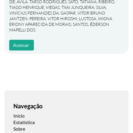
DE
;
ÁVILA, TARSO RODRIGUÊS
;
SATO, TATIANA
;
RIBEIRO,
TIAGO HENRIQUE
;
VIEGAS, TXAI JUNQUEIRA
;
SILVA,
VINÍCIUS FERNANDES DA
;
GASPAR, VITOR BRUNO
JANTZEN
;
PEREIRA, VITOR HIROSHI
;
LUSTOSA, WIGNA
ERIONY APARECIDA DE MORAIS
;
SANTOS, ÉDERSON
MAPELLI DOS
Acessar
Navegação
Início
Estatística
Sobre