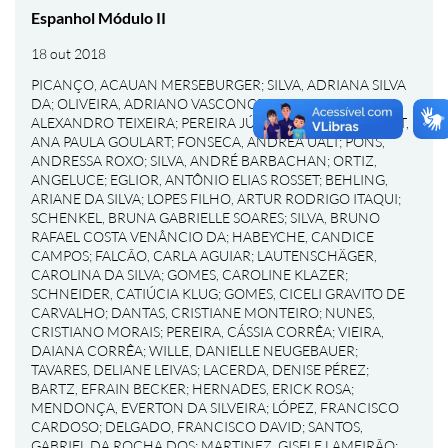
Espanhol Módulo II
18 out 2018
PICANÇO, ACAUAN MERSEBURGER
;
SILVA, ADRIANA SILVA
DA
;
OLIVEIRA, ADRIANO VASCONCELOS DE
;
GOMES,
ALEXANDRO TEIXEIRA
;
PEREIRA JÚNIOR, ALÉRCIO
;
BONAT,
ANA PAULA GOULART
;
FONSECA, ANDREA UALT
;
PONS,
ANDRESSA ROXO
;
SILVA, ANDRÉ BARBACHAN
;
ORTIZ,
ANGELUCE
;
EGLIOR, ANTÔNIO ELIAS ROSSET
;
BEHLING,
ARIANE DA SILVA
;
LOPES FILHO, ARTUR RODRIGO ITAQUI
;
SCHENKEL, BRUNA GABRIELLE SOARES
;
SILVA, BRUNO
RAFAEL COSTA VENÂNCIO DA
;
HABEYCHE, CANDICE
CAMPOS
;
FALCÃO, CARLA AGUIAR
;
LAUTENSCHÄGER,
CAROLINA DA SILVA
;
GOMES, CAROLINE KLAZER
;
SCHNEIDER, CATIÚCIA KLUG
;
GOMES, CICELI GRAVITO DE
CARVALHO
;
DANTAS, CRISTIANE MONTEIRO
;
NUNES,
CRISTIANO MORAIS
;
PEREIRA, CÁSSIA CORRÊA
;
VIEIRA,
DAIANA CORRÊA
;
WILLE, DANIELLE NEUGEBAUER
;
TAVARES, DELIANE LEIVAS
;
LACERDA, DENISE PÉREZ
;
BARTZ, EFRAIN BECKER
;
HERNADES, ERICK ROSA
;
MENDONÇA, EVERTON DA SILVEIRA
;
LÓPEZ, FRANCISCO
CARDOSO
;
DELGADO, FRANCISCO DAVID
;
SANTOS,
GABRIEL DA ROCHA DOS
;
MARTINEZ, GISELE LAMEIRÃO
;