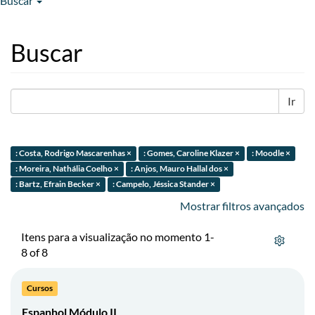
Buscar
Buscar
Ir
: Costa, Rodrigo Mascarenhas ×
: Gomes, Caroline Klazer ×
: Moodle ×
: Moreira, Nathália Coelho ×
: Anjos, Mauro Hallal dos ×
: Bartz, Efrain Becker ×
: Campelo, Jéssica Stander ×
Mostrar filtros avançados
Itens para a visualização no momento 1-
8 of 8
Cursos
Espanhol Módulo II