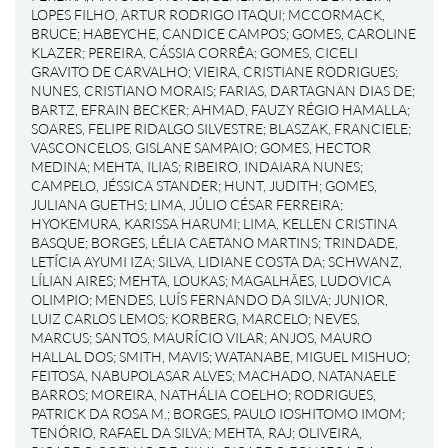
LOPES FILHO, ARTUR RODRIGO ITAQUI
;
MCCORMACK,
BRUCE
;
HABEYCHE, CANDICE CAMPOS
;
GOMES, CAROLINE
KLAZER
;
PEREIRA, CÁSSIA CORRÊA
;
GOMES, CICELI
GRAVITO DE CARVALHO
;
VIEIRA, CRISTIANE RODRIGUES
;
NUNES, CRISTIANO MORAIS
;
FARIAS, DARTAGNAN DIAS DE
;
BARTZ, EFRAIN BECKER
;
AHMAD, FAUZY RÉGIO HAMALLA
;
SOARES, FELIPE RIDALGO SILVESTRE
;
BLASZAK, FRANCIELE
;
VASCONCELOS, GISLANE SAMPAIO
;
GOMES, HECTOR
MEDINA
;
MEHTA, ILIAS
;
RIBEIRO, INDAIARA NUNES
;
CAMPELO, JÉSSICA STANDER
;
HUNT, JUDITH
;
GOMES,
JULIANA GUETHS
;
LIMA, JÚLIO CÉSAR FERREIRA
;
HYOKEMURA, KARISSA HARUMI
;
LIMA, KELLEN CRISTINA
BASQUE
;
BORGES, LÉLIA CAETANO MARTINS
;
TRINDADE,
LETÍCIA AYUMI IZA
;
SILVA, LIDIANE COSTA DA
;
SCHWANZ,
LÍLIAN AIRES
;
MEHTA, LOUKAS
;
MAGALHÃES, LUDOVICA
OLIMPIO
;
MENDES, LUÍS FERNANDO DA SILVA
;
JUNIOR,
LUIZ CARLOS LEMOS
;
KORBERG, MARCELO
;
NEVES,
MARCUS
;
SANTOS, MAURÍCIO VILAR
;
ANJOS, MAURO
HALLAL DOS
;
SMITH, MAVIS
;
WATANABE, MIGUEL MISHUO
;
FEITOSA, NABUPOLASAR ALVES
;
MACHADO, NATANAELE
BARROS
;
MOREIRA, NATHÁLIA COELHO
;
RODRIGUES,
PATRICK DA ROSA M.
;
BORGES, PAULO IOSHITOMO IMOM
;
TENÓRIO, RAFAEL DA SILVA
;
MEHTA, RAJ
;
OLIVEIRA,