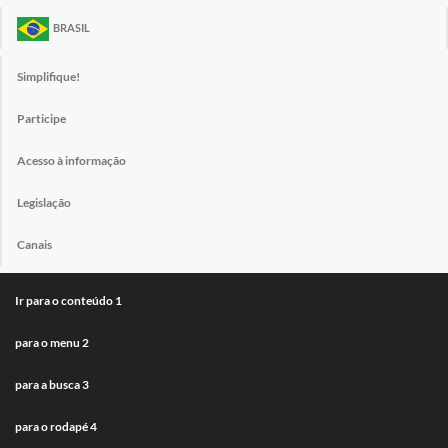
BRASIL
Simplifique!
Participe
Acesso à informação
Legislação
Canais
Ir para o conteúdo
1
para o menu
2
para a busca
3
para o rodapé
4