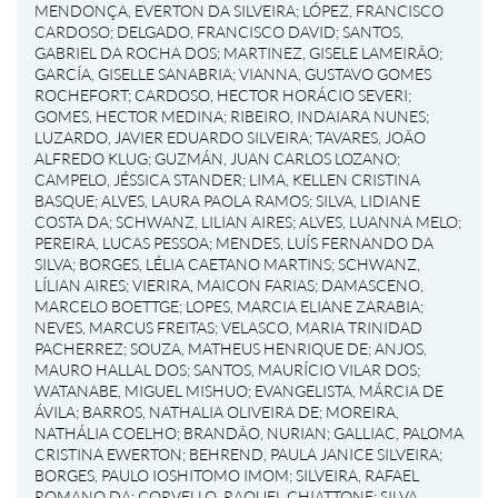
MENDONÇA, EVERTON DA SILVEIRA
;
LÓPEZ, FRANCISCO
CARDOSO
;
DELGADO, FRANCISCO DAVID
;
SANTOS,
GABRIEL DA ROCHA DOS
;
MARTINEZ, GISELE LAMEIRÃO
;
GARCÍA, GISELLE SANABRIA
;
VIANNA, GUSTAVO GOMES
ROCHEFORT
;
CARDOSO, HECTOR HORÁCIO SEVERI
;
GOMES, HECTOR MEDINA
;
RIBEIRO, INDAIARA NUNES
;
LUZARDO, JAVIER EDUARDO SILVEIRA
;
TAVARES, JOÃO
ALFREDO KLUG
;
GUZMÁN, JUAN CARLOS LOZANO
;
CAMPELO, JÉSSICA STANDER
;
LIMA, KELLEN CRISTINA
BASQUE
;
ALVES, LAURA PAOLA RAMOS
;
SILVA, LIDIANE
COSTA DA
;
SCHWANZ, LILIAN AIRES
;
ALVES, LUANNA MELO
;
PEREIRA, LUCAS PESSOA
;
MENDES, LUÍS FERNANDO DA
SILVA
;
BORGES, LÉLIA CAETANO MARTINS
;
SCHWANZ,
LÍLIAN AIRES
;
VIERIRA, MAICON FARIAS
;
DAMASCENO,
MARCELO BOETTGE
;
LOPES, MARCIA ELIANE ZARABIA
;
NEVES, MARCUS FREITAS
;
VELASCO, MARIA TRINIDAD
PACHERREZ
;
SOUZA, MATHEUS HENRIQUE DE
;
ANJOS,
MAURO HALLAL DOS
;
SANTOS, MAURÍCIO VILAR DOS
;
WATANABE, MIGUEL MISHUO
;
EVANGELISTA, MÁRCIA DE
ÁVILA
;
BARROS, NATHALIA OLIVEIRA DE
;
MOREIRA,
NATHÁLIA COELHO
;
BRANDÃO, NURIAN
;
GALLIAC, PALOMA
CRISTINA EWERTON
;
BEHREND, PAULA JANICE SILVEIRA
;
BORGES, PAULO IOSHITOMO IMOM
;
SILVEIRA, RAFAEL
ROMANO DA
;
CORVELLO, RAQUEL CHIATTONE
;
SILVA,