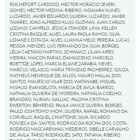
ROCHEFORT
;
CARDOSO, HECTOR HORÁCIO SEVERI
;
GOMES, HECTOR MEDINA
;
RIBEIRO, INDAIARA NUNES
;
LUZARDO, JAVIER EDUARDO SILVEIRA
;
LUZARDO, JAVIER
;
TAVARES, JOÃO ALFREDO KLUG
;
GUZMAN, JUAN CARLOS
LOZANO
;
CAMPELO, JÉSSICA STANDER
;
LIMA, KELLEN
CRISTINA BASQUE
;
ALVES, LAURA PAOLA RAMOS
;
SILVA,
LIDIANE COSTA DA
;
ALVES, LUANNA MELO
;
PEREIRA, LUCAS
PESSOA
;
MENDES, LUÍS FERNANDO DA SILVA
;
BORGES,
LÉLIA CAETANO MARTINS
;
SCHWANZ, LÍLIAN AIRES
;
VIERIRA, MAICON FARIAS
;
DAMASCENO, MARCELO
BOETTGE
;
LOPES, MARCIA ELIANE ZARABIA
;
NEVES,
MARCUS
;
VELASCO, MARIA TRINIDAD PACHERREZ
;
SOUZA,
MATHEUS HENRIQUE DE
;
ANJOS, MAURO HALLAL DOS
;
SANTOS, MAURÍCIO VILAR DOS
;
WATANABE, MIGUEL
MISHUO
;
EVANGELISTA, MÁRCIA DE ÁVILA
;
BARROS,
NATHALIA OLIVEIRA DE
;
MOREIRA, NATHÁLIA COELHO
;
BRANDÃO, NURIAN
;
GALLIAC, PALOMA CRISTINA
EWERTON
;
BEHREND, PAULA JANICE SILVEIRA
;
BORGES,
PAULO IOSHITOMO IMOM
;
SILVEIRA, RAFAEL ROMANO DA
;
CORVELLO, RAQUEL CHIATTONE
;
SILVA, RICARDO
FONSECA DA
;
SANTOS, RODRIGO DA ROCHA DOS
;
COSTA,
RODRIGO MASCARENHAS
;
MEDEIROS, SIBELLE CARVALHO
DE
;
ÁVILA, TARSO RODRIGUÊS
;
SATO, TATIANA
;
RIBEIRO,