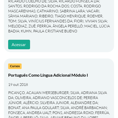
RICARDO COELHO DE
;
SILVA, RICARDO FONSECA DA
;
SANTOS, RODRIGO DA ROCHA DOS
;
COSTA, RODRIGO
MASCARENHAS
;
CATHARINO, SABRINA LARA
;
VACARI,
SÂMIA MARIANO
;
RIBEIRO, TIAGO HENRIQUE
;
ROEMER,
TOM
;
SILVA, VINÍCIUS FERNANDES DA
;
FIORI, VIVIAN SILVA
;
MELODIAZ, ZUÉ
;
FERRÚA, ÂNGELA PERELLÓ
;
MACIEL, LÚCIA
BADIA
;
KUHN, PAULA CRISTIANE BUENO
Acessar
Cursos
Português Como Língua Adicional Módulo I
19 out 2018
PICANÇO, ACAUAN MERSEBURGER
;
SILVA, ADRIANA SILVA
DA
;
OLIVEIRA, ADRIANO VASCONCELOS DE
;
PEREIRA
JÚNIOR, ALÉRCIO
;
SILVEIRA JUNIOR, ALEXANDRE DA
;
BONAT, ANA PAULA GOULART
;
SILVA, ANDRÉ BARBACHAN
;
FONSECA, ANDREA UALT
;
PONS, ANDRESSA ROXO
;
FERRÚA,
ÂNGELA PERELLÓ
;
SILVA, ARIANE BEHLING DA
;
LOPES