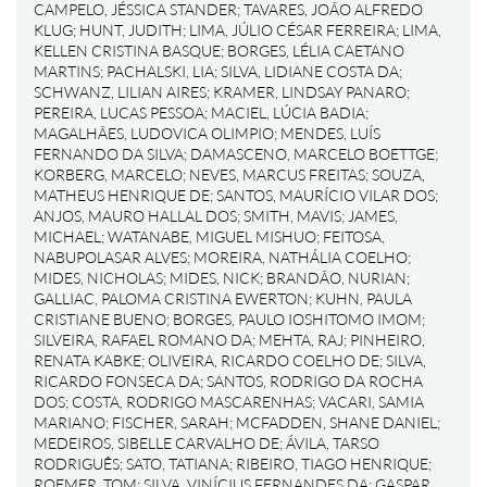
CAMPELO, JÉSSICA STANDER
;
TAVARES, JOÃO ALFREDO
KLUG
;
HUNT, JUDITH
;
LIMA, JÚLIO CÉSAR FERREIRA
;
LIMA,
KELLEN CRISTINA BASQUE
;
BORGES, LÉLIA CAETANO
MARTINS
;
PACHALSKI, LIA
;
SILVA, LIDIANE COSTA DA
;
SCHWANZ, LILIAN AIRES
;
KRAMER, LINDSAY PANARO
;
PEREIRA, LUCAS PESSOA
;
MACIEL, LÚCIA BADIA
;
MAGALHÃES, LUDOVICA OLIMPIO
;
MENDES, LUÍS
FERNANDO DA SILVA
;
DAMASCENO, MARCELO BOETTGE
;
KORBERG, MARCELO
;
NEVES, MARCUS FREITAS
;
SOUZA,
MATHEUS HENRIQUE DE
;
SANTOS, MAURÍCIO VILAR DOS
;
ANJOS, MAURO HALLAL DOS
;
SMITH, MAVIS
;
JAMES,
MICHAEL
;
WATANABE, MIGUEL MISHUO
;
FEITOSA,
NABUPOLASAR ALVES
;
MOREIRA, NATHÁLIA COELHO
;
MIDES, NICHOLAS
;
MIDES, NICK
;
BRANDÃO, NURIAN
;
GALLIAC, PALOMA CRISTINA EWERTON
;
KUHN, PAULA
CRISTIANE BUENO
;
BORGES, PAULO IOSHITOMO IMOM
;
SILVEIRA, RAFAEL ROMANO DA
;
MEHTA, RAJ
;
PINHEIRO,
RENATA KABKE
;
OLIVEIRA, RICARDO COELHO DE
;
SILVA,
RICARDO FONSECA DA
;
SANTOS, RODRIGO DA ROCHA
DOS
;
COSTA, RODRIGO MASCARENHAS
;
VACARI, SAMIA
MARIANO
;
FISCHER, SARAH
;
MCFADDEN, SHANE DANIEL
;
MEDEIROS, SIBELLE CARVALHO DE
;
ÁVILA, TARSO
RODRIGUÊS
;
SATO, TATIANA
;
RIBEIRO, TIAGO HENRIQUE
;
ROEMER, TOM
;
SILVA, VINÍCIUS FERNANDES DA
;
GASPAR,