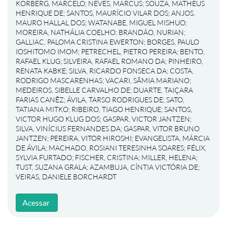
KORBERG, MARCELO
;
NEVES, MARCUS
;
SOUZA, MATHEUS
HENRIQUE DE
;
SANTOS, MAURÍCIO VILAR DOS
;
ANJOS,
MAURO HALLAL DOS
;
WATANABE, MIGUEL MISHUO
;
MOREIRA, NATHÁLIA COELHO
;
BRANDÃO, NURIAN
;
GALLIAC, PALOMA CRISTINA EWERTON
;
BORGES, PAULO
IOSHITOMO IMOM
;
PETRECHEL, PIETRO PEREIRA
;
BENTO,
RAFAEL KLUG
;
SILVEIRA, RAFAEL ROMANO DA
;
PINHEIRO,
RENATA KABKE
;
SILVA, RICARDO FONSECA DA
;
COSTA,
RODRIGO MASCARENHAS
;
VACARI, SÂMIA MARIANO
;
MEDEIROS, SIBELLE CARVALHO DE
;
DUARTE, TAIÇARA
FARIAS CANÊZ
;
ÁVILA, TARSO RODRIGUES DE
;
SATO,
TATIANA MITKO
;
RIBEIRO, TIAGO HENRIQUE
;
SANTOS,
VICTOR HUGO KLUG DOS
;
GASPAR, VICTOR JANTZEN
;
SILVA, VINÍCIUS FERNANDES DA
;
GASPAR, VITOR BRUNO
JANTZEN
;
PEREIRA, VITOR HIROSHI
;
EVANGELISTA, MÁRCIA
DE ÁVILA
;
MACHADO, ROSIANI TERESINHA SOARES
;
FÉLIX,
SYLVIA FURTADO
;
FISCHER, CRISTINA
;
MILLER, HELENA
;
TUST, SUZANA GRALA
;
AZAMBUJA, CÍNTIA VICTÓRIA DE
;
VEIRAS, DANIELE BORCHARDT
Acessar