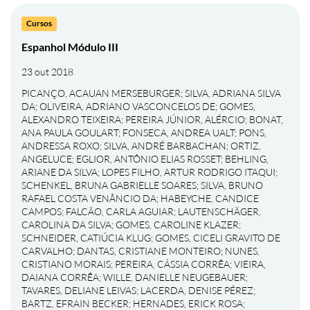
Cursos
Espanhol Módulo III
23 out 2018
PICANÇO, ACAUAN MERSEBURGER
;
SILVA, ADRIANA SILVA
DA
;
OLIVEIRA, ADRIANO VASCONCELOS DE
;
GOMES,
ALEXANDRO TEIXEIRA
;
PEREIRA JÚNIOR, ALÉRCIO
;
BONAT,
ANA PAULA GOULART
;
FONSECA, ANDREA UALT
;
PONS,
ANDRESSA ROXO
;
SILVA, ANDRÉ BARBACHAN
;
ORTIZ,
ANGELUCE
;
EGLIOR, ANTÔNIO ELIAS ROSSET
;
BEHLING,
ARIANE DA SILVA
;
LOPES FILHO, ARTUR RODRIGO ITAQUI
;
SCHENKEL, BRUNA GABRIELLE SOARES
;
SILVA, BRUNO
RAFAEL COSTA VENÂNCIO DA
;
HABEYCHE, CANDICE
CAMPOS
;
FALCÃO, CARLA AGUIAR
;
LAUTENSCHÄGER,
CAROLINA DA SILVA
;
GOMES, CAROLINE KLAZER
;
SCHNEIDER, CATIÚCIA KLUG
;
GOMES, CICELI GRAVITO DE
CARVALHO
;
DANTAS, CRISTIANE MONTEIRO
;
NUNES,
CRISTIANO MORAIS
;
PEREIRA, CÁSSIA CORRÊA
;
VIEIRA,
DAIANA CORRÊA
;
WILLE, DANIELLE NEUGEBAUER
;
TAVARES, DELIANE LEIVAS
;
LACERDA, DENISE PÉREZ
;
BARTZ, EFRAIN BECKER
;
HERNADES, ERICK ROSA
;