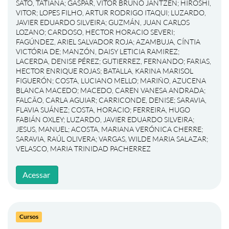
SATO, TATIANA
;
GASPAR, VITOR BRUNO JANTZEN
;
HIROSHI,
VITOR
;
LOPES FILHO, ARTUR RODRIGO ITAQUI
;
LUZARDO,
JAVIER EDUARDO SILVEIRA
;
GUZMÁN, JUAN CARLOS
LOZANO
;
CARDOSO, HECTOR HORACIO SEVERI
;
FAGÚNDEZ, ARIEL SALVADOR ROJA
;
AZAMBUJA, CÍNTIA
VICTÓRIA DE
;
MANZÓN, DAISY LETICIA RAMIREZ
;
LACERDA, DENISE PÉREZ
;
GUTIERREZ, FERNANDO
;
FARIAS,
HECTOR ENRIQUE ROJAS
;
BATALLA, KARINA MARISOL
FIGUERÓN
;
COSTA, LUCIANO MELLO
;
MARIÑO, AZUCENA
BLANCA MACEDO
;
MACEDO, CAREN VANESA ANDRADA
;
FALCÃO, CARLA AGUIAR
;
CARRICONDE, DENISE
;
SARAVIA,
FLAVIA SUÁNEZ
;
COSTA, HORACIO
;
FERREIRA, HUGO
FABIÁN OXLEY
;
LUZARDO, JAVIER EDUARDO SILVEIRA
;
JESUS, MANUEL
;
ACOSTA, MARIANA VERÓNICA CHERRE
;
SARAVIA, RAÚL OLIVERA
;
VARGAS, WILDE MARIA SALAZAR
;
VELASCO, MARIA TRINIDAD PACHERREZ
Acessar
Cursos