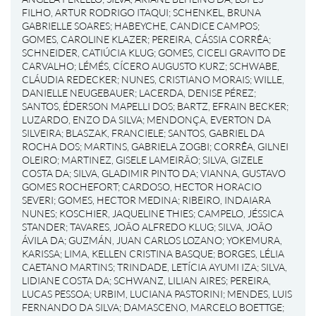
FILHO, ARTUR RODRIGO ITAQUI
;
SCHENKEL, BRUNA
GABRIELLE SOARES
;
HABEYCHE, CANDICE CAMPOS
;
GOMES, CAROLINE KLAZER
;
PEREIRA, CÁSSIA CORRÊA
;
SCHNEIDER, CATIÚCIA KLUG
;
GOMES, CICELI GRAVITO DE
CARVALHO
;
LÉMÉS, CÍCERO AUGUSTO KURZ
;
SCHWABE,
CLÁUDIA REDECKER
;
NUNES, CRISTIANO MORAIS
;
WILLE,
DANIELLE NEUGEBAUER
;
LACERDA, DENISE PÉREZ
;
SANTOS, ÉDERSON MAPELLI DOS
;
BARTZ, EFRAIN BECKER
;
LUZARDO, ENZO DA SILVA
;
MENDONÇA, EVERTON DA
SILVEIRA
;
BLASZAK, FRANCIELE
;
SANTOS, GABRIEL DA
ROCHA DOS
;
MARTINS, GABRIELA ZOGBI
;
CORRÊA, GILNEI
OLEIRO
;
MARTINEZ, GISELE LAMEIRÃO
;
SILVA, GIZELE
COSTA DA
;
SILVA, GLADIMIR PINTO DA
;
VIANNA, GUSTAVO
GOMES ROCHEFORT
;
CARDOSO, HECTOR HORACIO
SEVERI
;
GOMES, HECTOR MEDINA
;
RIBEIRO, INDAIARA
NUNES
;
KOSCHIER, JAQUELINE THIES
;
CAMPELO, JÉSSICA
STANDER
;
TAVARES, JOÃO ALFREDO KLUG
;
SILVA, JOÃO
ÁVILA DA
;
GUZMÁN, JUAN CARLOS LOZANO
;
YOKEMURA,
KARISSA
;
LIMA, KELLEN CRISTINA BASQUE
;
BORGES, LÉLIA
CAETANO MARTINS
;
TRINDADE, LETÍCIA AYUMI IZA
;
SILVA,
LIDIANE COSTA DA
;
SCHWANZ, LILIAN AIRES
;
PEREIRA,
LUCAS PESSOA
;
URBIM, LUCIANA PASTORINI
;
MENDES, LUIS
FERNANDO DA SILVA
;
DAMASCENO, MARCELO BOETTGE
;