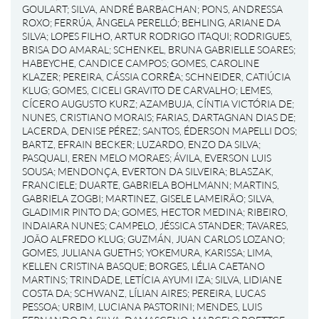
GOULART
;
SILVA, ANDRÉ BARBACHAN
;
PONS, ANDRESSA
ROXO
;
FERRÚA, ÂNGELA PERELLÓ
;
BEHLING, ARIANE DA
SILVA
;
LOPES FILHO, ARTUR RODRIGO ITAQUI
;
RODRIGUES,
BRISA DO AMARAL
;
SCHENKEL, BRUNA GABRIELLE SOARES
;
HABEYCHE, CANDICE CAMPOS
;
GOMES, CAROLINE
KLAZER
;
PEREIRA, CÁSSIA CORRÊA
;
SCHNEIDER, CATIÚCIA
KLUG
;
GOMES, CICELI GRAVITO DE CARVALHO
;
LEMES,
CÍCERO AUGUSTO KURZ
;
AZAMBUJA, CÍNTIA VICTÓRIA DE
;
NUNES, CRISTIANO MORAIS
;
FARIAS, DARTAGNAN DIAS DE
;
LACERDA, DENISE PÉREZ
;
SANTOS, ÉDERSON MAPELLI DOS
;
BARTZ, EFRAIN BECKER
;
LUZARDO, ENZO DA SILVA
;
PASQUALI, EREN MELO MORAES
;
ÁVILA, EVERSON LUIS
SOUSA
;
MENDONÇA, EVERTON DA SILVEIRA
;
BLASZAK,
FRANCIELE
;
DUARTE, GABRIELA BOHLMANN
;
MARTINS,
GABRIELA ZOGBI
;
MARTINEZ, GISELE LAMEIRÃO
;
SILVA,
GLADIMIR PINTO DA
;
GOMES, HECTOR MEDINA
;
RIBEIRO,
INDAIARA NUNES
;
CAMPELO, JÉSSICA STANDER
;
TAVARES,
JOÃO ALFREDO KLUG
;
GUZMÁN, JUAN CARLOS LOZANO
;
GOMES, JULIANA GUETHS
;
YOKEMURA, KARISSA
;
LIMA,
KELLEN CRISTINA BASQUE
;
BORGES, LÉLIA CAETANO
MARTINS
;
TRINDADE, LETÍCIA AYUMI IZA
;
SILVA, LIDIANE
COSTA DA
;
SCHWANZ, LÍLIAN AIRES
;
PEREIRA, LUCAS
PESSOA
;
URBIM, LUCIANA PASTORINI
;
MENDES, LUIS