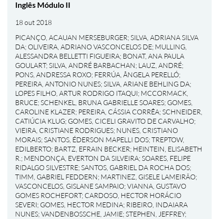
Inglês Módulo II
18 out 2018
PICANÇO, ACAUAN MERSEBURGER
;
SILVA, ADRIANA SILVA
DA
;
OLIVEIRA, ADRIANO VASCONCELOS DE
;
MULLING,
ALESSANDRA BELLETTI FIGUEIRA
;
BONAT, ANA PAULA
GOULART
;
SILVA, ANDRÉ BARBACHAN
;
LAUZ, ANDRÉ
;
PONS, ANDRESSA ROXO
;
FERRÚA, ÂNGELA PERELLÓ
;
PEREIRA, ANTONIO NUNES
;
SILVA, ARIANE BEHLING DA
;
LOPES FILHO, ARTUR RODRIGO ITAQUI
;
MCCORMACK,
BRUCE
;
SCHENKEL, BRUNA GABRIELLE SOARES
;
GOMES,
CAROLINE KLAZER
;
PEREIRA, CÁSSIA CORRÊA
;
SCHNEIDER,
CATIÚCIA KLUG
;
GOMES, CICELI GRAVITO DE CARVALHO
;
VIEIRA, CRISTIANE RODRIGUES
;
NUNES, CRISTIANO
MORAIS
;
SANTOS, ÉDERSON MAPELLI DOS
;
TREPTOW,
EDILBERTO
;
BARTZ, EFRAIN BECKER
;
HEINTEIN, ELISABETH
R.
;
MENDONÇA, EVERTON DA SILVEIRA
;
SOARES, FELIPE
RIDALGO SILVESTRE
;
SANTOS, GABRIEL DA ROCHA DOS
;
TIMM, GABRIEL FEDDERN
;
MARTINEZ, GISELE LAMEIRÃO
;
VASCONCELOS, GISLANE SAMPAIO
;
VIANNA, GUSTAVO
GOMES ROCHEFORT
;
CARDOSO, HECTOR HORÁCIO
SEVERI
;
GOMES, HECTOR MEDINA
;
RIBEIRO, INDAIARA
NUNES
;
VANDENBOSSCHE, JAMIE
;
STEPHEN, JEFFREY
;