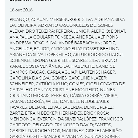
18 out 2018
PICANÇO, ACAUAN MERSEBURGER
;
SILVA, ADRIANA SILVA
DA
;
OLIVEIRA, ADRIANO VASCONCELOS DE
;
GOMES,
ALEXANDRO TEIXEIRA
;
PEREIRA JÚNIOR, ALÉRCIO
;
BONAT,
ANA PAULA GOULART
;
FONSECA, ANDREA UALT
;
PONS,
ANDRESSA ROXO
;
SILVA, ANDRÉ BARBACHAN
;
ORTIZ,
ANGELUCE
;
EGLIOR, ANTÔNIO ELIAS ROSSET
;
BEHLING,
ARIANE DA SILVA
;
LOPES FILHO, ARTUR RODRIGO ITAQUI
;
SCHENKEL, BRUNA GABRIELLE SOARES
;
SILVA, BRUNO
RAFAEL COSTA VENÂNCIO DA
;
HABEYCHE, CANDICE
CAMPOS
;
FALCÃO, CARLA AGUIAR
;
LAUTENSCHÄGER,
CAROLINA DA SILVA
;
GOMES, CAROLINE KLAZER
;
SCHNEIDER, CATIÚCIA KLUG
;
GOMES, CICELI GRAVITO DE
CARVALHO
;
DANTAS, CRISTIANE MONTEIRO
;
NUNES,
CRISTIANO MORAIS
;
PEREIRA, CÁSSIA CORRÊA
;
VIEIRA,
DAIANA CORRÊA
;
WILLE, DANIELLE NEUGEBAUER
;
TAVARES, DELIANE LEIVAS
;
LACERDA, DENISE PÉREZ
;
BARTZ, EFRAIN BECKER
;
HERNADES, ERICK ROSA
;
MENDONÇA, EVERTON DA SILVEIRA
;
LÓPEZ, FRANCISCO
CARDOSO
;
DELGADO, FRANCISCO DAVID
;
SANTOS,
GABRIEL DA ROCHA DOS
;
MARTINEZ, GISELE LAMEIRÃO
;
GARCÍA, GISELLE SANABRIA
;
VIANNA, GUSTAVO GOMES