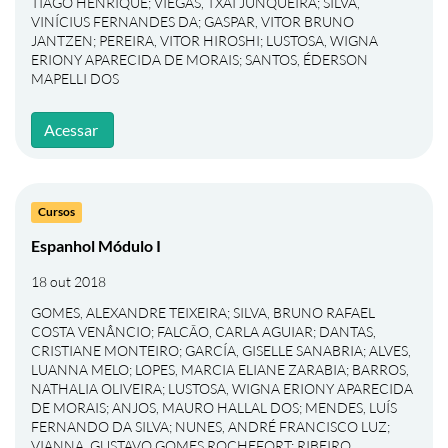
TIAGO HENRIQUE
;
VIEGAS, TXAI JUNQUEIRA
;
SILVA,
VINÍCIUS FERNANDES DA
;
GASPAR, VITOR BRUNO
JANTZEN
;
PEREIRA, VITOR HIROSHI
;
LUSTOSA, WIGNA
ERIONY APARECIDA DE MORAIS
;
SANTOS, ÉDERSON
MAPELLI DOS
Acessar
Cursos
Espanhol Módulo I
18 out 2018
GOMES, ALEXANDRE TEIXEIRA
;
SILVA, BRUNO RAFAEL
COSTA VENÂNCIO
;
FALCÃO, CARLA AGUIAR
;
DANTAS,
CRISTIANE MONTEIRO
;
GARCÍA, GISELLE SANABRIA
;
ALVES,
LUANNA MELO
;
LOPES, MARCIA ELIANE ZARABIA
;
BARROS,
NATHALIA OLIVEIRA
;
LUSTOSA, WIGNA ERIONY APARECIDA
DE MORAIS
;
ANJOS, MAURO HALLAL DOS
;
MENDES, LUÍS
FERNANDO DA SILVA
;
NUNES, ANDRÉ FRANCISCO LUZ
;
VIANNA, GUSTAVO GOMES ROCHEFORT
;
RIBEIRO,