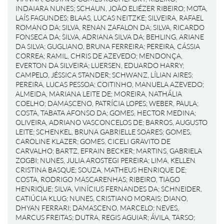
INDAIARA NUNES
;
SCHAUN, JOÃO ELIÉZER RIBEIRO
;
MOTA,
LAÍS FAGUNDES
;
BLAAS, LUCAS NEITZKE
;
SILVEIRA, RAFAEL
ROMANO DA
;
SILVA, RENAN ZAFALON DA
;
SILVA, RICARDO
FONSECA DA
;
SILVA, ADRIANA SILVA DA
;
BEHLING, ARIANE
DA SILVA
;
GUGLIANO, BRUNA FERREIRA
;
PEREIRA, CÁSSIA
CORREA
;
RAMIL, CHRIS DE AZEVEDO
;
MENDONÇA,
EVERTON DA SILVEIRA
;
LUERSEN, EDUARDO HARRY
;
CAMPELO, JÉSSICA STANDER
;
SCHWANZ, LÍLIAN AIRES
;
PEREIRA, LUCAS PESSOA
;
COITINHO, MANUELA AZEVEDO
;
ALMEIDA, MARIANA LEITE DE
;
MOREIRA, NATHÁLIA
COELHO
;
DAMASCENO, PATRÍCIA LOPES
;
WEBER, PAULA
;
COSTA, TABATA AFONSO DA
;
GOMES, HECTOR MEDINA
;
OLIVEIRA, ADRIANO VASCONCELOS DE
;
BARROS, AUGUSTO
LEITE
;
SCHENKEL, BRUNA GABRIELLE SOARES
;
GOMES,
CAROLINE KLAZER
;
GOMES, CICELI GRAVITO DE
CARVALHO
;
BARTZ, EFRAIN BECKER
;
MARTINS, GABRIELA
ZOGBI
;
NUNES, JULIA AROSTEGI PEREIRA
;
LIMA, KELLEN
CRISTINA BASQUE
;
SOUZA, MATHEUS HENRIQUE DE
;
COSTA, RODRIGO MASCARENHAS
;
RIBEIRO, TIAGO
HENRIQUE
;
SILVA, VINÍCIUS FERNANDES DA
;
SCHNEIDER,
CATIÚCIA KLUG
;
NUNES, CRISTIANO MORAIS
;
DIANO,
DHYAN FERRARI
;
DAMASCENO, MARCELO
;
NEVES,
MARCUS FREITAS
;
DUTRA, REGIS AGUIAR
;
ÁVILA, TARSO
;