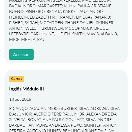
MÜLLING
;
FERRÚA, ÂNGELA PERELLÓ
;
MACIEL, LÚCIA
BADIA
;
NORO, MARGARETE
;
KUHN, PAULA CRISTIANE
BUENO
;
PINHEIRO, RENATA KABKE
;
LAUZ, ANDRÉ
;
HEINLEIN, ELIZABETH R.
;
KRAMER, LINDSAY PANARO
;
FISHER, SARAH
;
MCFADDEN, SHANE DANIEL
;
SKINNER,
ANTON
;
WELCH, BRONWEN
;
MCCORMACK, BRUCE
;
LEFEBVRE, CARL
;
HUNT, JUDITH
;
SMITH, MAVIS
;
ALBANO,
MICE
;
MEHTA, RAJ
Acessar
Cursos
Inglês Módulo III
18 out 2018
PICANÇO, ACAUAN MERSEBURGER
;
SILVA, ADRIANA SILVA
DA
;
JÚNIOR, ALÉRCIO PEREIRA
;
JÚNIOR, ALEXANDRE DA
SILVEIRA
;
BONAT, ANA PAULA GOULART
;
SILVA, ANDRÉ
BARBACHAN
;
PONS, ANDRESSA ROXO
;
SKINNER, ANTON
;
PEREIRA, ANTONIO NUNES
;
BEHLING, ARIANE DA SILVA
;