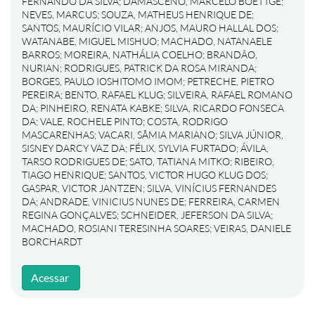
FERNANDO DA SILVA
;
DAMASCENO, MARCELO BOETTGE
;
NEVES, MARCUS
;
SOUZA, MATHEUS HENRIQUE DE
;
SANTOS, MAURÍCIO VILAR
;
ANJOS, MAURO HALLAL DOS
;
WATANABE, MIGUEL MISHUO
;
MACHADO, NATANAELE
BARROS
;
MOREIRA, NATHÁLIA COELHO
;
BRANDÃO,
NURIAN
;
RODRIGUES, PATRICK DA ROSA MIRANDA
;
BORGES, PAULO IOSHITOMO IMOM
;
PETRECHE, PIETRO
PEREIRA
;
BENTO, RAFAEL KLUG
;
SILVEIRA, RAFAEL ROMANO
DA
;
PINHEIRO, RENATA KABKE
;
SILVA, RICARDO FONSECA
DA
;
VALE, ROCHELE PINTO
;
COSTA, RODRIGO
MASCARENHAS
;
VACARI, SÂMIA MARIANO
;
SILVA JÚNIOR,
SISNEY DARCY VAZ DA
;
FÉLIX, SYLVIA FURTADO
;
ÁVILA,
TARSO RODRIGUES DE
;
SATO, TATIANA MITKO
;
RIBEIRO,
TIAGO HENRIQUE
;
SANTOS, VICTOR HUGO KLUG DOS
;
GASPAR, VICTOR JANTZEN
;
SILVA, VINÍCIUS FERNANDES
DA
;
ANDRADE, VINICIUS NUNES DE
;
FERREIRA, CARMEN
REGINA GONÇALVES
;
SCHNEIDER, JEFERSON DA SILVA
;
MACHADO, ROSIANI TERESINHA SOARES
;
VEIRAS, DANIELE
BORCHARDT
Acessar