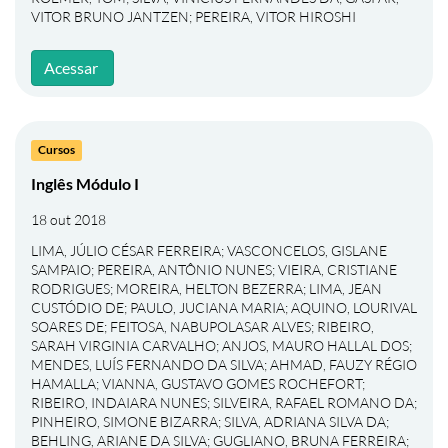
VITOR BRUNO JANTZEN
;
PEREIRA, VITOR HIROSHI
Acessar
Cursos
Inglês Módulo I
18 out 2018
LIMA, JÚLIO CÉSAR FERREIRA
;
VASCONCELOS, GISLANE
SAMPAIO
;
PEREIRA, ANTÔNIO NUNES
;
VIEIRA, CRISTIANE
RODRIGUES
;
MOREIRA, HELTON BEZERRA
;
LIMA, JEAN
CUSTÓDIO DE
;
PAULO, JUCIANA MARIA
;
AQUINO, LOURIVAL
SOARES DE
;
FEITOSA, NABUPOLASAR ALVES
;
RIBEIRO,
SARAH VIRGINIA CARVALHO
;
ANJOS, MAURO HALLAL DOS
;
MENDES, LUÍS FERNANDO DA SILVA
;
AHMAD, FAUZY RÉGIO
HAMALLA
;
VIANNA, GUSTAVO GOMES ROCHEFORT
;
RIBEIRO, INDAIARA NUNES
;
SILVEIRA, RAFAEL ROMANO DA
;
PINHEIRO, SIMONE BIZARRA
;
SILVA, ADRIANA SILVA DA
;
BEHLING, ARIANE DA SILVA
;
GUGLIANO, BRUNA FERREIRA
;