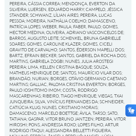
PEREIRA, CÁSSIA CORREA
;
MENDONÇA, EVERTON DA
SILVEIRA
;
LUERSEN, EDUARDO HARRY
;
CAMPELO, JÉSSICA
STANDER
;
SCHWANZ, LÍLIAN AIRES
;
PEREIRA, LUCAS
PESSOA
;
MOREIRA, NATHÁLIA COELHO
;
DAMASCENO,
PATRÍCIA LOPES
;
WEBER, PAULA
;
FABER, PAULO
;
GOMES,
HECTOR MEDINA
;
OLIVEIRA, ADRIANO VASCONCELOS DE
;
BARROS, AUGUSTO LEITE
;
SCHENKEL, BRUNA GABRIELLE
SOARES
;
GOMES, CAROLINE KLAZER
;
GOMES, CICELI
GRAVITO DE CARVALHO
;
SANTOS, ÉDERSON MAPELLI DOS
;
BARTZ, EFRAIN BECKER
;
SANTOS, GABRIEL DA ROCHA DOS
;
MARTINS, GABRIELA ZOGBI
;
NUNES, JULIA AROSTEGI
PEREIRA
;
LIMA, KELLEN CRISTINA BASQUE
;
SOUZA,
MATHEUS HENRIQUE DE
;
SANTOS, MAURÍCIO VILAR DOS
;
BRANDÃO, NURIAN
;
BORGES, OTÁVIO GERMANO CAETANO
MARTINS
;
GALLIAC, PALOMA CRISTINA EWERTON
;
BORGES,
PAULO IOSHITOMO IMOM
;
COSTA, RODRIGO
MASCARENHAS
;
RIBEIRO, TIAGO HENRIQUE
;
VIEGAS, TXAI
JUNQUEIRA
;
SILVA, VINÍCIUS FERNANDES DA
;
SCHNEIDER,
CATIÚCIA KLUG
;
NUNES, CRISTIANO MORAIS
;
DAMASCENO, MARCELO BOETTGE
;
ÁVILA, TARSO
;
SATO,
TATIANA
;
GASPAR, VITOR BRUNO JANTZEN
;
PEREIRA, VITOR
HIROSHI
;
PONS, ANDRESSA ROXO
;
LOPES FILHO, ARTUR
RODRIGO ITAQUI
;
ALESSANDRA BELLETTI FIGUEIRA,