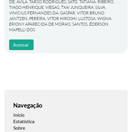
DE
;
ÁVILA, TARSO RODRIGUÊS
;
SATO, TATIANA
;
RIBEIRO,
TIAGO HENRIQUE
;
VIEGAS, TXAI JUNQUEIRA
;
SILVA,
VINÍCIUS FERNANDES DA
;
GASPAR, VITOR BRUNO
JANTZEN
;
PEREIRA, VITOR HIROSHI
;
LUSTOSA, WIGNA
ERIONY APARECIDA DE MORAIS
;
SANTOS, ÉDERSON
MAPELLI DOS
Acessar
Navegação
Início
Estatística
Sobre