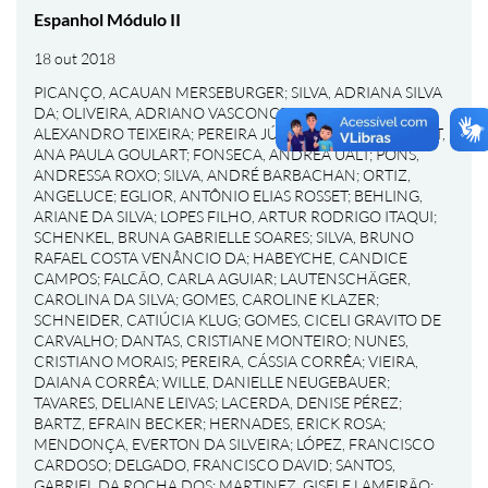
Espanhol Módulo II
18 out 2018
PICANÇO, ACAUAN MERSEBURGER
;
SILVA, ADRIANA SILVA
DA
;
OLIVEIRA, ADRIANO VASCONCELOS DE
;
GOMES,
ALEXANDRO TEIXEIRA
;
PEREIRA JÚNIOR, ALÉRCIO
;
BONAT,
ANA PAULA GOULART
;
FONSECA, ANDREA UALT
;
PONS,
ANDRESSA ROXO
;
SILVA, ANDRÉ BARBACHAN
;
ORTIZ,
ANGELUCE
;
EGLIOR, ANTÔNIO ELIAS ROSSET
;
BEHLING,
ARIANE DA SILVA
;
LOPES FILHO, ARTUR RODRIGO ITAQUI
;
SCHENKEL, BRUNA GABRIELLE SOARES
;
SILVA, BRUNO
RAFAEL COSTA VENÂNCIO DA
;
HABEYCHE, CANDICE
CAMPOS
;
FALCÃO, CARLA AGUIAR
;
LAUTENSCHÄGER,
CAROLINA DA SILVA
;
GOMES, CAROLINE KLAZER
;
SCHNEIDER, CATIÚCIA KLUG
;
GOMES, CICELI GRAVITO DE
CARVALHO
;
DANTAS, CRISTIANE MONTEIRO
;
NUNES,
CRISTIANO MORAIS
;
PEREIRA, CÁSSIA CORRÊA
;
VIEIRA,
DAIANA CORRÊA
;
WILLE, DANIELLE NEUGEBAUER
;
TAVARES, DELIANE LEIVAS
;
LACERDA, DENISE PÉREZ
;
BARTZ, EFRAIN BECKER
;
HERNADES, ERICK ROSA
;
MENDONÇA, EVERTON DA SILVEIRA
;
LÓPEZ, FRANCISCO
CARDOSO
;
DELGADO, FRANCISCO DAVID
;
SANTOS,
GABRIEL DA ROCHA DOS
;
MARTINEZ, GISELE LAMEIRÃO
;