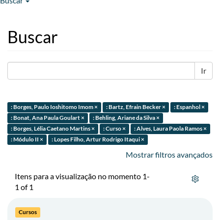
Buscar
Buscar
Ir
: Borges, Paulo Ioshitomo Imom ×
: Bartz, Efrain Becker ×
: Espanhol ×
: Bonat, Ana Paula Goulart ×
: Behling, Ariane da Silva ×
: Borges, Lélia Caetano Martins ×
: Curso ×
: Alves, Laura Paola Ramos ×
: Módulo II ×
: Lopes Filho, Artur Rodrigo Itaqui ×
Mostrar filtros avançados
Itens para a visualização no momento 1-
1 of 1
Cursos