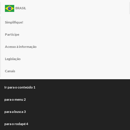
BRASIL
Simplifique!
Participe
Acesso à informação
Legislação
Canais
Ir para o conteúdo
1
para o menu
2
para a busca
3
para o rodapé
4