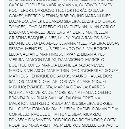
GARCÍA, GISELLE SANABRIA
;
VIANNA, GUSTAVO GOMES
ROCHEFORT
;
CARDOSO, HECTOR HORÁCIO SEVERI
;
GOMES, HECTOR MEDINA
;
RIBEIRO, INDAIARA NUNES
;
LUZARDO, JAVIER EDUARDO SILVEIRA
;
LUZARDO, JAVIER
;
TAVARES, JOÃO ALFREDO KLUG
;
GUZMAN, JUAN CARLOS
LOZANO
;
CAMPELO, JÉSSICA STANDER
;
LIMA, KELLEN
CRISTINA BASQUE
;
ALVES, LAURA PAOLA RAMOS
;
SILVA,
LIDIANE COSTA DA
;
ALVES, LUANNA MELO
;
PEREIRA, LUCAS
PESSOA
;
MENDES, LUÍS FERNANDO DA SILVA
;
BORGES,
LÉLIA CAETANO MARTINS
;
SCHWANZ, LÍLIAN AIRES
;
VIERIRA, MAICON FARIAS
;
DAMASCENO, MARCELO
BOETTGE
;
LOPES, MARCIA ELIANE ZARABIA
;
NEVES,
MARCUS
;
VELASCO, MARIA TRINIDAD PACHERREZ
;
SOUZA,
MATHEUS HENRIQUE DE
;
ANJOS, MAURO HALLAL DOS
;
SANTOS, MAURÍCIO VILAR DOS
;
WATANABE, MIGUEL
MISHUO
;
EVANGELISTA, MÁRCIA DE ÁVILA
;
BARROS,
NATHALIA OLIVEIRA DE
;
MOREIRA, NATHÁLIA COELHO
;
BRANDÃO, NURIAN
;
GALLIAC, PALOMA CRISTINA
EWERTON
;
BEHREND, PAULA JANICE SILVEIRA
;
BORGES,
PAULO IOSHITOMO IMOM
;
SILVEIRA, RAFAEL ROMANO DA
;
CORVELLO, RAQUEL CHIATTONE
;
SILVA, RICARDO
FONSECA DA
;
SANTOS, RODRIGO DA ROCHA DOS
;
COSTA,
RODRIGO MASCARENHAS
;
MEDEIROS, SIBELLE CARVALHO