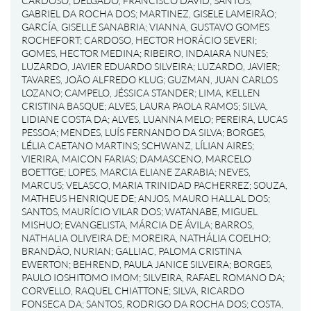
CARDOSO
;
DELGADO, FRANCISCO DAVID
;
SANTOS,
GABRIEL DA ROCHA DOS
;
MARTINEZ, GISELE LAMEIRÃO
;
GARCÍA, GISELLE SANABRIA
;
VIANNA, GUSTAVO GOMES
ROCHEFORT
;
CARDOSO, HECTOR HORÁCIO SEVERI
;
GOMES, HECTOR MEDINA
;
RIBEIRO, INDAIARA NUNES
;
LUZARDO, JAVIER EDUARDO SILVEIRA
;
LUZARDO, JAVIER
;
TAVARES, JOÃO ALFREDO KLUG
;
GUZMAN, JUAN CARLOS
LOZANO
;
CAMPELO, JÉSSICA STANDER
;
LIMA, KELLEN
CRISTINA BASQUE
;
ALVES, LAURA PAOLA RAMOS
;
SILVA,
LIDIANE COSTA DA
;
ALVES, LUANNA MELO
;
PEREIRA, LUCAS
PESSOA
;
MENDES, LUÍS FERNANDO DA SILVA
;
BORGES,
LÉLIA CAETANO MARTINS
;
SCHWANZ, LÍLIAN AIRES
;
VIERIRA, MAICON FARIAS
;
DAMASCENO, MARCELO
BOETTGE
;
LOPES, MARCIA ELIANE ZARABIA
;
NEVES,
MARCUS
;
VELASCO, MARIA TRINIDAD PACHERREZ
;
SOUZA,
MATHEUS HENRIQUE DE
;
ANJOS, MAURO HALLAL DOS
;
SANTOS, MAURÍCIO VILAR DOS
;
WATANABE, MIGUEL
MISHUO
;
EVANGELISTA, MÁRCIA DE ÁVILA
;
BARROS,
NATHALIA OLIVEIRA DE
;
MOREIRA, NATHÁLIA COELHO
;
BRANDÃO, NURIAN
;
GALLIAC, PALOMA CRISTINA
EWERTON
;
BEHREND, PAULA JANICE SILVEIRA
;
BORGES,
PAULO IOSHITOMO IMOM
;
SILVEIRA, RAFAEL ROMANO DA
;
CORVELLO, RAQUEL CHIATTONE
;
SILVA, RICARDO
FONSECA DA
;
SANTOS, RODRIGO DA ROCHA DOS
;
COSTA,