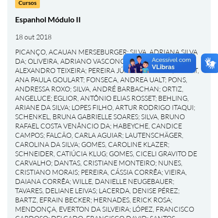
Cursos
Espanhol Módulo II
18 out 2018
PICANÇO, ACAUAN MERSEBURGER
;
SILVA, ADRIANA SILVA
DA
;
OLIVEIRA, ADRIANO VASCONCELOS DE
;
GOMES,
ALEXANDRO TEIXEIRA
;
PEREIRA JÚNIOR, ALÉRCIO
;
BONAT,
ANA PAULA GOULART
;
FONSECA, ANDREA UALT
;
PONS,
ANDRESSA ROXO
;
SILVA, ANDRÉ BARBACHAN
;
ORTIZ,
ANGELUCE
;
EGLIOR, ANTÔNIO ELIAS ROSSET
;
BEHLING,
ARIANE DA SILVA
;
LOPES FILHO, ARTUR RODRIGO ITAQUI
;
SCHENKEL, BRUNA GABRIELLE SOARES
;
SILVA, BRUNO
RAFAEL COSTA VENÂNCIO DA
;
HABEYCHE, CANDICE
CAMPOS
;
FALCÃO, CARLA AGUIAR
;
LAUTENSCHÄGER,
CAROLINA DA SILVA
;
GOMES, CAROLINE KLAZER
;
SCHNEIDER, CATIÚCIA KLUG
;
GOMES, CICELI GRAVITO DE
CARVALHO
;
DANTAS, CRISTIANE MONTEIRO
;
NUNES,
CRISTIANO MORAIS
;
PEREIRA, CÁSSIA CORRÊA
;
VIEIRA,
DAIANA CORRÊA
;
WILLE, DANIELLE NEUGEBAUER
;
TAVARES, DELIANE LEIVAS
;
LACERDA, DENISE PÉREZ
;
BARTZ, EFRAIN BECKER
;
HERNADES, ERICK ROSA
;
MENDONÇA, EVERTON DA SILVEIRA
;
LÓPEZ, FRANCISCO