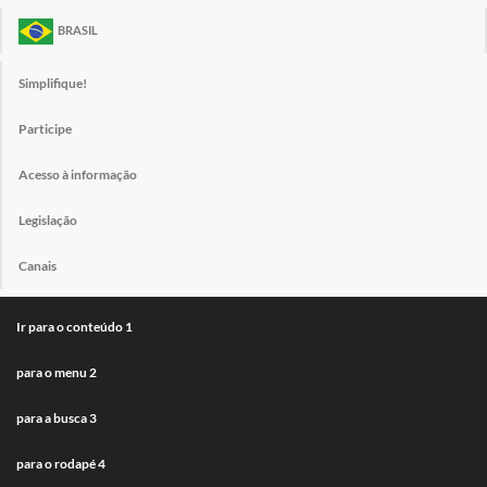
BRASIL
Simplifique!
Participe
Acesso à informação
Legislação
Canais
Ir para o conteúdo
1
para o menu
2
para a busca
3
para o rodapé
4