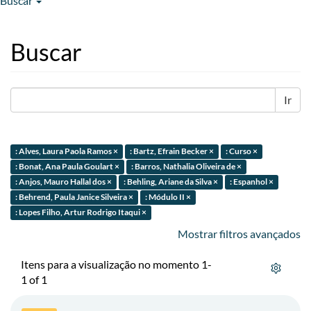
Buscar
Buscar
Ir
: Alves, Laura Paola Ramos ×
: Bartz, Efrain Becker ×
: Curso ×
: Bonat, Ana Paula Goulart ×
: Barros, Nathalia Oliveira de ×
: Anjos, Mauro Hallal dos ×
: Behling, Ariane da Silva ×
: Espanhol ×
: Behrend, Paula Janice Silveira ×
: Módulo II ×
: Lopes Filho, Artur Rodrigo Itaqui ×
Mostrar filtros avançados
Itens para a visualização no momento 1-
1 of 1