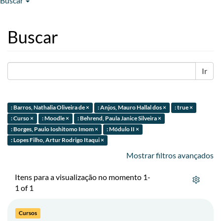
Buscar
Buscar
Ir
: Barros, Nathalia Oliveira de ×
: Anjos, Mauro Hallal dos ×
: true ×
: Curso ×
: Moodle ×
: Behrend, Paula Janice Silveira ×
: Borges, Paulo Ioshitomo Imom ×
: Módulo II ×
: Lopes Filho, Artur Rodrigo Itaqui ×
Mostrar filtros avançados
Itens para a visualização no momento 1-
1 of 1
Cursos