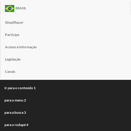
BRASIL
Simplifique!
Participe
Acesso à informação
Legislação
Canais
Ir para o conteúdo
1
para o menu
2
para a busca
3
para o rodapé
4