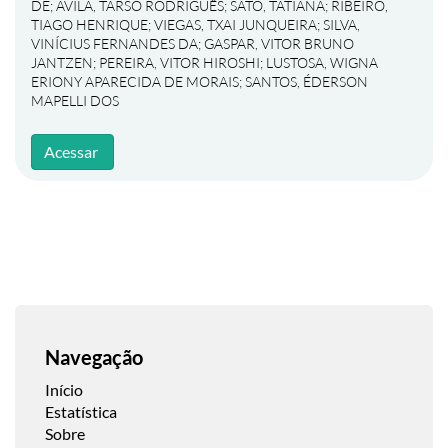
DE
;
ÁVILA, TARSO RODRIGUÊS
;
SATO, TATIANA
;
RIBEIRO,
TIAGO HENRIQUE
;
VIEGAS, TXAI JUNQUEIRA
;
SILVA,
VINÍCIUS FERNANDES DA
;
GASPAR, VITOR BRUNO
JANTZEN
;
PEREIRA, VITOR HIROSHI
;
LUSTOSA, WIGNA
ERIONY APARECIDA DE MORAIS
;
SANTOS, ÉDERSON
MAPELLI DOS
Acessar
Navegação
Início
Estatística
Sobre