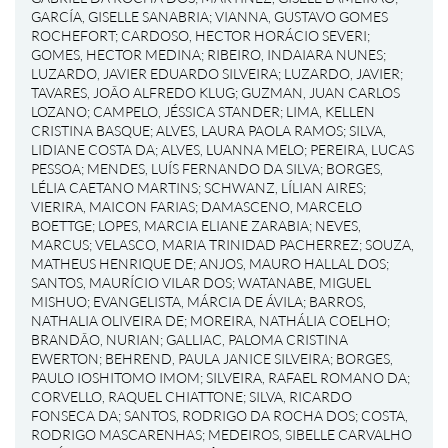
GARCÍA, GISELLE SANABRIA
;
VIANNA, GUSTAVO GOMES
ROCHEFORT
;
CARDOSO, HECTOR HORÁCIO SEVERI
;
GOMES, HECTOR MEDINA
;
RIBEIRO, INDAIARA NUNES
;
LUZARDO, JAVIER EDUARDO SILVEIRA
;
LUZARDO, JAVIER
;
TAVARES, JOÃO ALFREDO KLUG
;
GUZMAN, JUAN CARLOS
LOZANO
;
CAMPELO, JÉSSICA STANDER
;
LIMA, KELLEN
CRISTINA BASQUE
;
ALVES, LAURA PAOLA RAMOS
;
SILVA,
LIDIANE COSTA DA
;
ALVES, LUANNA MELO
;
PEREIRA, LUCAS
PESSOA
;
MENDES, LUÍS FERNANDO DA SILVA
;
BORGES,
LÉLIA CAETANO MARTINS
;
SCHWANZ, LÍLIAN AIRES
;
VIERIRA, MAICON FARIAS
;
DAMASCENO, MARCELO
BOETTGE
;
LOPES, MARCIA ELIANE ZARABIA
;
NEVES,
MARCUS
;
VELASCO, MARIA TRINIDAD PACHERREZ
;
SOUZA,
MATHEUS HENRIQUE DE
;
ANJOS, MAURO HALLAL DOS
;
SANTOS, MAURÍCIO VILAR DOS
;
WATANABE, MIGUEL
MISHUO
;
EVANGELISTA, MÁRCIA DE ÁVILA
;
BARROS,
NATHALIA OLIVEIRA DE
;
MOREIRA, NATHÁLIA COELHO
;
BRANDÃO, NURIAN
;
GALLIAC, PALOMA CRISTINA
EWERTON
;
BEHREND, PAULA JANICE SILVEIRA
;
BORGES,
PAULO IOSHITOMO IMOM
;
SILVEIRA, RAFAEL ROMANO DA
;
CORVELLO, RAQUEL CHIATTONE
;
SILVA, RICARDO
FONSECA DA
;
SANTOS, RODRIGO DA ROCHA DOS
;
COSTA,
RODRIGO MASCARENHAS
;
MEDEIROS, SIBELLE CARVALHO