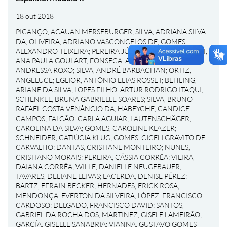
18 out 2018
PICANÇO, ACAUAN MERSEBURGER
;
SILVA, ADRIANA SILVA
DA
;
OLIVEIRA, ADRIANO VASCONCELOS DE
;
GOMES,
ALEXANDRO TEIXEIRA
;
PEREIRA JÚNIOR, ALÉRCIO
;
BONAT,
ANA PAULA GOULART
;
FONSECA, ANDREA UALT
;
PONS,
ANDRESSA ROXO
;
SILVA, ANDRÉ BARBACHAN
;
ORTIZ,
ANGELUCE
;
EGLIOR, ANTÔNIO ELIAS ROSSET
;
BEHLING,
ARIANE DA SILVA
;
LOPES FILHO, ARTUR RODRIGO ITAQUI
;
SCHENKEL, BRUNA GABRIELLE SOARES
;
SILVA, BRUNO
RAFAEL COSTA VENÂNCIO DA
;
HABEYCHE, CANDICE
CAMPOS
;
FALCÃO, CARLA AGUIAR
;
LAUTENSCHÄGER,
CAROLINA DA SILVA
;
GOMES, CAROLINE KLAZER
;
SCHNEIDER, CATIÚCIA KLUG
;
GOMES, CICELI GRAVITO DE
CARVALHO
;
DANTAS, CRISTIANE MONTEIRO
;
NUNES,
CRISTIANO MORAIS
;
PEREIRA, CÁSSIA CORRÊA
;
VIEIRA,
DAIANA CORRÊA
;
WILLE, DANIELLE NEUGEBAUER
;
TAVARES, DELIANE LEIVAS
;
LACERDA, DENISE PÉREZ
;
BARTZ, EFRAIN BECKER
;
HERNADES, ERICK ROSA
;
MENDONÇA, EVERTON DA SILVEIRA
;
LÓPEZ, FRANCISCO
CARDOSO
;
DELGADO, FRANCISCO DAVID
;
SANTOS,
GABRIEL DA ROCHA DOS
;
MARTINEZ, GISELE LAMEIRÃO
;
GARCÍA, GISELLE SANABRIA
;
VIANNA, GUSTAVO GOMES