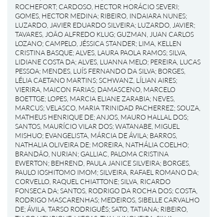
ROCHEFORT
;
CARDOSO, HECTOR HORÁCIO SEVERI
;
GOMES, HECTOR MEDINA
;
RIBEIRO, INDAIARA NUNES
;
LUZARDO, JAVIER EDUARDO SILVEIRA
;
LUZARDO, JAVIER
;
TAVARES, JOÃO ALFREDO KLUG
;
GUZMAN, JUAN CARLOS
LOZANO
;
CAMPELO, JÉSSICA STANDER
;
LIMA, KELLEN
CRISTINA BASQUE
;
ALVES, LAURA PAOLA RAMOS
;
SILVA,
LIDIANE COSTA DA
;
ALVES, LUANNA MELO
;
PEREIRA, LUCAS
PESSOA
;
MENDES, LUÍS FERNANDO DA SILVA
;
BORGES,
LÉLIA CAETANO MARTINS
;
SCHWANZ, LÍLIAN AIRES
;
VIERIRA, MAICON FARIAS
;
DAMASCENO, MARCELO
BOETTGE
;
LOPES, MARCIA ELIANE ZARABIA
;
NEVES,
MARCUS
;
VELASCO, MARIA TRINIDAD PACHERREZ
;
SOUZA,
MATHEUS HENRIQUE DE
;
ANJOS, MAURO HALLAL DOS
;
SANTOS, MAURÍCIO VILAR DOS
;
WATANABE, MIGUEL
MISHUO
;
EVANGELISTA, MÁRCIA DE ÁVILA
;
BARROS,
NATHALIA OLIVEIRA DE
;
MOREIRA, NATHÁLIA COELHO
;
BRANDÃO, NURIAN
;
GALLIAC, PALOMA CRISTINA
EWERTON
;
BEHREND, PAULA JANICE SILVEIRA
;
BORGES,
PAULO IOSHITOMO IMOM
;
SILVEIRA, RAFAEL ROMANO DA
;
CORVELLO, RAQUEL CHIATTONE
;
SILVA, RICARDO
FONSECA DA
;
SANTOS, RODRIGO DA ROCHA DOS
;
COSTA,
RODRIGO MASCARENHAS
;
MEDEIROS, SIBELLE CARVALHO
DE
;
ÁVILA, TARSO RODRIGUÊS
;
SATO, TATIANA
;
RIBEIRO,