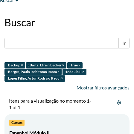
Buscar
Buscar
Ir
: Backup ×
: Bartz, Efrain Becker ×
: true ×
: Borges, Paulo Ioshitomo Imom ×
: Módulo II ×
: Lopes Filho, Artur Rodrigo Itaqui ×
Mostrar filtros avançados
Itens para a visualização no momento 1-
1 of 1
Cursos
Espanhol Módulo II