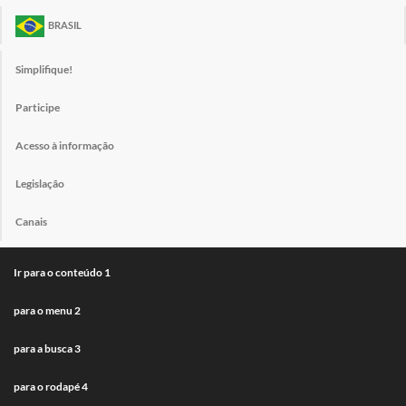
BRASIL
Simplifique!
Participe
Acesso à informação
Legislação
Canais
Ir para o conteúdo
1
para o menu
2
para a busca
3
para o rodapé
4