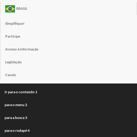
BRASIL
Simplifique!
Participe
Acesso à informação
Legislação
Canais
Ir para o conteúdo
1
para o menu
2
para a busca
3
para o rodapé
4