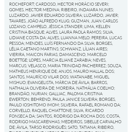
ROCHEFORT
;
CARDOSO, HECTOR HORÁCIO SEVERI
;
GOMES, HECTOR MEDINA
;
RIBEIRO, INDAIARA NUNES
;
LUZARDO, JAVIER EDUARDO SILVEIRA
;
LUZARDO, JAVIER
;
TAVARES, JOÃO ALFREDO KLUG
;
GUZMAN, JUAN CARLOS
LOZANO
;
CAMPELO, JÉSSICA STANDER
;
LIMA, KELLEN
CRISTINA BASQUE
;
ALVES, LAURA PAOLA RAMOS
;
SILVA,
LIDIANE COSTA DA
;
ALVES, LUANNA MELO
;
PEREIRA, LUCAS
PESSOA
;
MENDES, LUÍS FERNANDO DA SILVA
;
BORGES,
LÉLIA CAETANO MARTINS
;
SCHWANZ, LÍLIAN AIRES
;
VIERIRA, MAICON FARIAS
;
DAMASCENO, MARCELO
BOETTGE
;
LOPES, MARCIA ELIANE ZARABIA
;
NEVES,
MARCUS
;
VELASCO, MARIA TRINIDAD PACHERREZ
;
SOUZA,
MATHEUS HENRIQUE DE
;
ANJOS, MAURO HALLAL DOS
;
SANTOS, MAURÍCIO VILAR DOS
;
WATANABE, MIGUEL
MISHUO
;
EVANGELISTA, MÁRCIA DE ÁVILA
;
BARROS,
NATHALIA OLIVEIRA DE
;
MOREIRA, NATHÁLIA COELHO
;
BRANDÃO, NURIAN
;
GALLIAC, PALOMA CRISTINA
EWERTON
;
BEHREND, PAULA JANICE SILVEIRA
;
BORGES,
PAULO IOSHITOMO IMOM
;
SILVEIRA, RAFAEL ROMANO DA
;
CORVELLO, RAQUEL CHIATTONE
;
SILVA, RICARDO
FONSECA DA
;
SANTOS, RODRIGO DA ROCHA DOS
;
COSTA,
RODRIGO MASCARENHAS
;
MEDEIROS, SIBELLE CARVALHO
DE
;
ÁVILA, TARSO RODRIGUÊS
;
SATO, TATIANA
;
RIBEIRO,