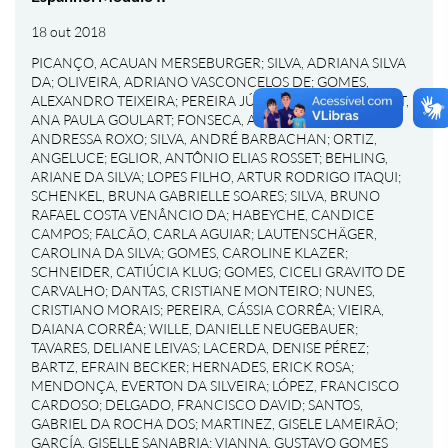
18 out 2018
PICANÇO, ACAUAN MERSEBURGER
;
SILVA, ADRIANA SILVA
DA
;
OLIVEIRA, ADRIANO VASCONCELOS DE
;
GOMES,
ALEXANDRO TEIXEIRA
;
PEREIRA JÚNIOR, ALÉRCIO
;
BONAT,
ANA PAULA GOULART
;
FONSECA, ANDREA UALT
;
PONS,
ANDRESSA ROXO
;
SILVA, ANDRÉ BARBACHAN
;
ORTIZ,
ANGELUCE
;
EGLIOR, ANTÔNIO ELIAS ROSSET
;
BEHLING,
ARIANE DA SILVA
;
LOPES FILHO, ARTUR RODRIGO ITAQUI
;
SCHENKEL, BRUNA GABRIELLE SOARES
;
SILVA, BRUNO
RAFAEL COSTA VENÂNCIO DA
;
HABEYCHE, CANDICE
CAMPOS
;
FALCÃO, CARLA AGUIAR
;
LAUTENSCHÄGER,
CAROLINA DA SILVA
;
GOMES, CAROLINE KLAZER
;
SCHNEIDER, CATIÚCIA KLUG
;
GOMES, CICELI GRAVITO DE
CARVALHO
;
DANTAS, CRISTIANE MONTEIRO
;
NUNES,
CRISTIANO MORAIS
;
PEREIRA, CÁSSIA CORRÊA
;
VIEIRA,
DAIANA CORRÊA
;
WILLE, DANIELLE NEUGEBAUER
;
TAVARES, DELIANE LEIVAS
;
LACERDA, DENISE PÉREZ
;
BARTZ, EFRAIN BECKER
;
HERNADES, ERICK ROSA
;
MENDONÇA, EVERTON DA SILVEIRA
;
LÓPEZ, FRANCISCO
CARDOSO
;
DELGADO, FRANCISCO DAVID
;
SANTOS,
GABRIEL DA ROCHA DOS
;
MARTINEZ, GISELE LAMEIRÃO
;
GARCÍA, GISELLE SANABRIA
;
VIANNA, GUSTAVO GOMES