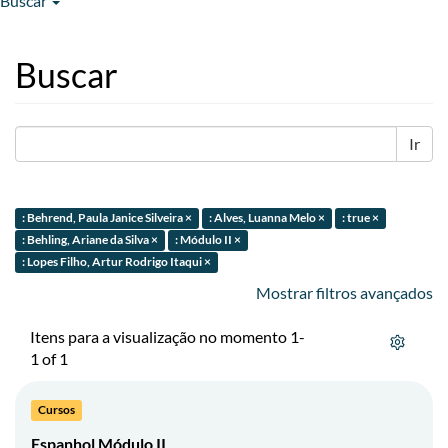
Buscar
Buscar
Ir
: Behrend, Paula Janice Silveira ×
: Alves, Luanna Melo ×
: true ×
: Behling, Ariane da Silva ×
: Módulo II ×
: Lopes Filho, Artur Rodrigo Itaqui ×
Mostrar filtros avançados
Itens para a visualização no momento 1-
1 of 1
Cursos
Espanhol Módulo II