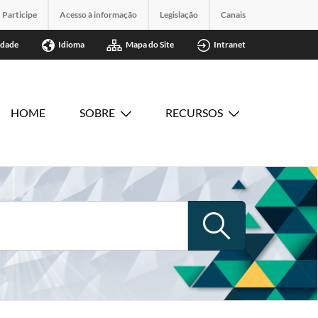
Participe
Acesso à informação
Legislação
Canais
idade
Idioma
Mapa do Site
Intranet
HOME
SOBRE
RECURSOS