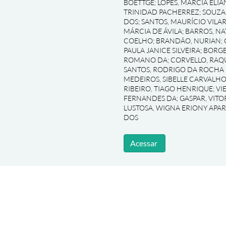
BOETTGE
;
LOPES, MARCIA ELIA
TRINIDAD PACHERREZ
;
SOUZA
DOS
;
SANTOS, MAURÍCIO VILA
MÁRCIA DE ÁVILA
;
BARROS, NA
COELHO
;
BRANDÃO, NURIAN
;
PAULA JANICE SILVEIRA
;
BORGE
ROMANO DA
;
CORVELLO, RAQ
SANTOS, RODRIGO DA ROCHA
MEDEIROS, SIBELLE CARVALHO
RIBEIRO, TIAGO HENRIQUE
;
VI
FERNANDES DA
;
GASPAR, VIT
LUSTOSA, WIGNA ERIONY APA
DOS
Acessar