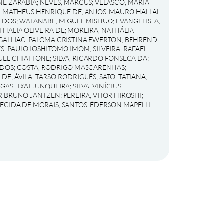
NE ZARABIA
;
NEVES, MARCUS
;
VELASCO, MARIA
, MATHEUS HENRIQUE DE
;
ANJOS, MAURO HALLAL
R DOS
;
WATANABE, MIGUEL MISHUO
;
EVANGELISTA,
THALIA OLIVEIRA DE
;
MOREIRA, NATHÁLIA
GALLIAC, PALOMA CRISTINA EWERTON
;
BEHREND,
S, PAULO IOSHITOMO IMOM
;
SILVEIRA, RAFAEL
UEL CHIATTONE
;
SILVA, RICARDO FONSECA DA
;
 DOS
;
COSTA, RODRIGO MASCARENHAS
;
 DE
;
ÁVILA, TARSO RODRIGUÊS
;
SATO, TATIANA
;
EGAS, TXAI JUNQUEIRA
;
SILVA, VINÍCIUS
OR BRUNO JANTZEN
;
PEREIRA, VITOR HIROSHI
;
RECIDA DE MORAIS
;
SANTOS, ÉDERSON MAPELLI