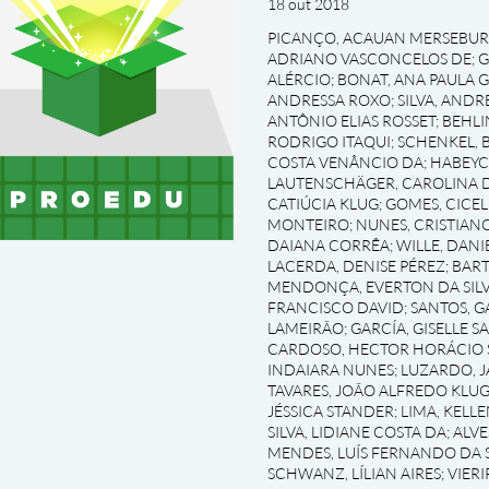
18 out 2018
PICANÇO, ACAUAN MERSEBU
ADRIANO VASCONCELOS DE
;
G
ALÉRCIO
;
BONAT, ANA PAULA 
ANDRESSA ROXO
;
SILVA, AND
ANTÔNIO ELIAS ROSSET
;
BEHLI
RODRIGO ITAQUI
;
SCHENKEL, 
COSTA VENÂNCIO DA
;
HABEYC
LAUTENSCHÄGER, CAROLINA D
CATIÚCIA KLUG
;
GOMES, CICEL
MONTEIRO
;
NUNES, CRISTIAN
DAIANA CORRÊA
;
WILLE, DAN
LACERDA, DENISE PÉREZ
;
BART
MENDONÇA, EVERTON DA SILV
FRANCISCO DAVID
;
SANTOS, G
LAMEIRÃO
;
GARCÍA, GISELLE S
CARDOSO, HECTOR HORÁCIO 
INDAIARA NUNES
;
LUZARDO, J
TAVARES, JOÃO ALFREDO KLU
JÉSSICA STANDER
;
LIMA, KELL
SILVA, LIDIANE COSTA DA
;
ALVE
MENDES, LUÍS FERNANDO DA S
SCHWANZ, LÍLIAN AIRES
;
VIERI