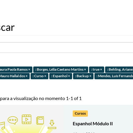
car
 Laura Paola Ramos ×
: Borges, Lélia Caetano Martins ×
: true ×
: Behling, Ariane 
Mauro Hallal dos ×
: Curso ×
: Espanhol ×
: Backup ×
: Mendes, Luís Fernando
 para a visualização no momento 1-1 of 1
Cursos
Espanhol Módulo II