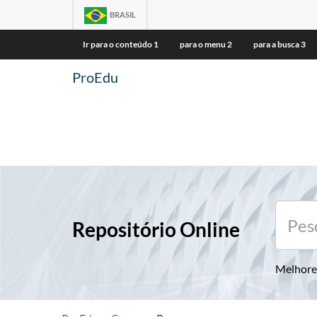
BRASIL
Ir para o conteúdo
1
para o menu
2
para a busca
3
ProEdu
Repositório Online
Melhore 