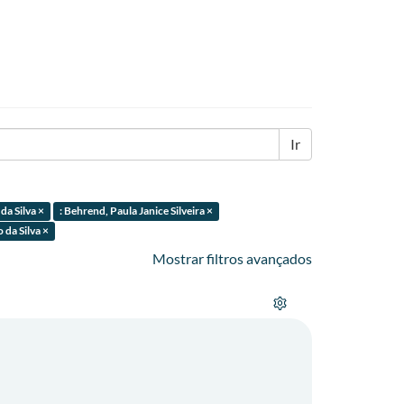
Ir
da Silva ×
: Behrend, Paula Janice Silveira ×
 da Silva ×
Mostrar filtros avançados