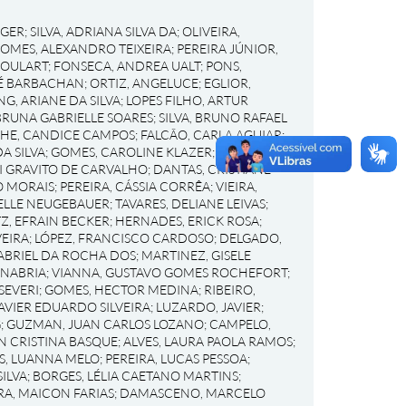
RGER
;
SILVA, ADRIANA SILVA DA
;
OLIVEIRA,
OMES, ALEXANDRO TEIXEIRA
;
PEREIRA JÚNIOR,
GOULART
;
FONSECA, ANDREA UALT
;
PONS,
RÉ BARBACHAN
;
ORTIZ, ANGELUCE
;
EGLIOR,
NG, ARIANE DA SILVA
;
LOPES FILHO, ARTUR
BRUNA GABRIELLE SOARES
;
SILVA, BRUNO RAFAEL
HE, CANDICE CAMPOS
;
FALCÃO, CARLA AGUIAR
;
A SILVA
;
GOMES, CAROLINE KLAZER
;
SCHNEIDER,
I GRAVITO DE CARVALHO
;
DANTAS, CRISTIANE
O MORAIS
;
PEREIRA, CÁSSIA CORRÊA
;
VIEIRA,
IELLE NEUGEBAUER
;
TAVARES, DELIANE LEIVAS
;
Z, EFRAIN BECKER
;
HERNADES, ERICK ROSA
;
EIRA
;
LÓPEZ, FRANCISCO CARDOSO
;
DELGADO,
ABRIEL DA ROCHA DOS
;
MARTINEZ, GISELE
ANABRIA
;
VIANNA, GUSTAVO GOMES ROCHEFORT
;
SEVERI
;
GOMES, HECTOR MEDINA
;
RIBEIRO,
AVIER EDUARDO SILVEIRA
;
LUZARDO, JAVIER
;
G
;
GUZMAN, JUAN CARLOS LOZANO
;
CAMPELO,
EN CRISTINA BASQUE
;
ALVES, LAURA PAOLA RAMOS
;
S, LUANNA MELO
;
PEREIRA, LUCAS PESSOA
;
ILVA
;
BORGES, LÉLIA CAETANO MARTINS
;
RA, MAICON FARIAS
;
DAMASCENO, MARCELO