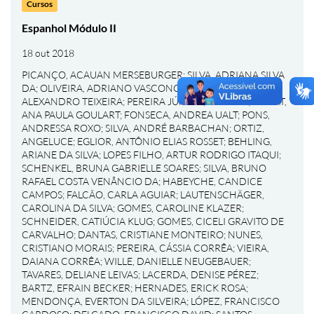
Cursos
Espanhol Módulo II
18 out 2018
PICANÇO, ACAUAN MERSEBURGER
;
SILVA, ADRIANA SILVA
DA
;
OLIVEIRA, ADRIANO VASCONCELOS DE
;
GOMES,
ALEXANDRO TEIXEIRA
;
PEREIRA JÚNIOR, ALÉRCIO
;
BONAT,
ANA PAULA GOULART
;
FONSECA, ANDREA UALT
;
PONS,
ANDRESSA ROXO
;
SILVA, ANDRÉ BARBACHAN
;
ORTIZ,
ANGELUCE
;
EGLIOR, ANTÔNIO ELIAS ROSSET
;
BEHLING,
ARIANE DA SILVA
;
LOPES FILHO, ARTUR RODRIGO ITAQUI
;
SCHENKEL, BRUNA GABRIELLE SOARES
;
SILVA, BRUNO
RAFAEL COSTA VENÂNCIO DA
;
HABEYCHE, CANDICE
CAMPOS
;
FALCÃO, CARLA AGUIAR
;
LAUTENSCHÄGER,
CAROLINA DA SILVA
;
GOMES, CAROLINE KLAZER
;
SCHNEIDER, CATIÚCIA KLUG
;
GOMES, CICELI GRAVITO DE
CARVALHO
;
DANTAS, CRISTIANE MONTEIRO
;
NUNES,
CRISTIANO MORAIS
;
PEREIRA, CÁSSIA CORRÊA
;
VIEIRA,
DAIANA CORRÊA
;
WILLE, DANIELLE NEUGEBAUER
;
TAVARES, DELIANE LEIVAS
;
LACERDA, DENISE PÉREZ
;
BARTZ, EFRAIN BECKER
;
HERNADES, ERICK ROSA
;
MENDONÇA, EVERTON DA SILVEIRA
;
LÓPEZ, FRANCISCO