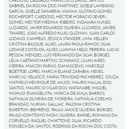
CARDOSO
;
DELGADO, FRANCISCO DAVID
;
SANTOS,
GABRIEL DA ROCHA DOS
;
MARTINEZ, GISELE LAMEIRÃO
;
GARCÍA, GISELLE SANABRIA
;
VIANNA, GUSTAVO GOMES
ROCHEFORT
;
CARDOSO, HECTOR HORÁCIO SEVERI
;
GOMES, HECTOR MEDINA
;
RIBEIRO, INDAIARA NUNES
;
LUZARDO, JAVIER EDUARDO SILVEIRA
;
LUZARDO, JAVIER
;
TAVARES, JOÃO ALFREDO KLUG
;
GUZMAN, JUAN CARLOS
LOZANO
;
CAMPELO, JÉSSICA STANDER
;
LIMA, KELLEN
CRISTINA BASQUE
;
ALVES, LAURA PAOLA RAMOS
;
SILVA,
LIDIANE COSTA DA
;
ALVES, LUANNA MELO
;
PEREIRA, LUCAS
PESSOA
;
MENDES, LUÍS FERNANDO DA SILVA
;
BORGES,
LÉLIA CAETANO MARTINS
;
SCHWANZ, LÍLIAN AIRES
;
VIERIRA, MAICON FARIAS
;
DAMASCENO, MARCELO
BOETTGE
;
LOPES, MARCIA ELIANE ZARABIA
;
NEVES,
MARCUS
;
VELASCO, MARIA TRINIDAD PACHERREZ
;
SOUZA,
MATHEUS HENRIQUE DE
;
ANJOS, MAURO HALLAL DOS
;
SANTOS, MAURÍCIO VILAR DOS
;
WATANABE, MIGUEL
MISHUO
;
EVANGELISTA, MÁRCIA DE ÁVILA
;
BARROS,
NATHALIA OLIVEIRA DE
;
MOREIRA, NATHÁLIA COELHO
;
BRANDÃO, NURIAN
;
GALLIAC, PALOMA CRISTINA
EWERTON
;
BEHREND, PAULA JANICE SILVEIRA
;
BORGES,
PAULO IOSHITOMO IMOM
;
SILVEIRA, RAFAEL ROMANO DA
;
CORVELLO, RAQUEL CHIATTONE
;
SILVA, RICARDO
FONSECA DA
;
SANTOS, RODRIGO DA ROCHA DOS
;
COSTA,