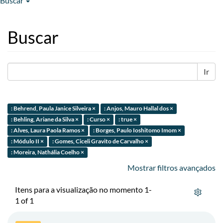
Buscar
Buscar
Ir
: Behrend, Paula Janice Silveira ×
: Anjos, Mauro Hallal dos ×
: Behling, Ariane da Silva ×
: Curso ×
: true ×
: Alves, Laura Paola Ramos ×
: Borges, Paulo Ioshitomo Imom ×
: Módulo II ×
: Gomes, Ciceli Gravito de Carvalho ×
: Moreira, Nathália Coelho ×
Mostrar filtros avançados
Itens para a visualização no momento 1-
1 of 1