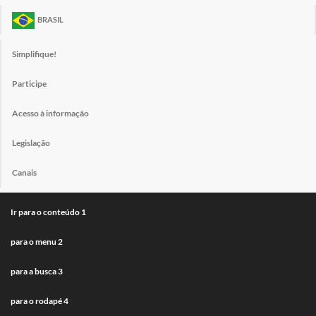
BRASIL
Simplifique!
Participe
Acesso à informação
Legislação
Canais
Ir para o conteúdo
1
para o menu
2
para a busca
3
para o rodapé
4