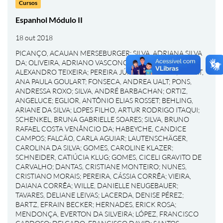
Cursos
Espanhol Módulo II
18 out 2018
PICANÇO, ACAUAN MERSEBURGER
;
SILVA, ADRIANA SILVA
DA
;
OLIVEIRA, ADRIANO VASCONCELOS DE
;
GOMES,
ALEXANDRO TEIXEIRA
;
PEREIRA JÚNIOR, ALÉRCIO
;
BONAT,
ANA PAULA GOULART
;
FONSECA, ANDREA UALT
;
PONS,
ANDRESSA ROXO
;
SILVA, ANDRÉ BARBACHAN
;
ORTIZ,
ANGELUCE
;
EGLIOR, ANTÔNIO ELIAS ROSSET
;
BEHLING,
ARIANE DA SILVA
;
LOPES FILHO, ARTUR RODRIGO ITAQUI
;
SCHENKEL, BRUNA GABRIELLE SOARES
;
SILVA, BRUNO
RAFAEL COSTA VENÂNCIO DA
;
HABEYCHE, CANDICE
CAMPOS
;
FALCÃO, CARLA AGUIAR
;
LAUTENSCHÄGER,
CAROLINA DA SILVA
;
GOMES, CAROLINE KLAZER
;
SCHNEIDER, CATIÚCIA KLUG
;
GOMES, CICELI GRAVITO DE
CARVALHO
;
DANTAS, CRISTIANE MONTEIRO
;
NUNES,
CRISTIANO MORAIS
;
PEREIRA, CÁSSIA CORRÊA
;
VIEIRA,
DAIANA CORRÊA
;
WILLE, DANIELLE NEUGEBAUER
;
TAVARES, DELIANE LEIVAS
;
LACERDA, DENISE PÉREZ
;
BARTZ, EFRAIN BECKER
;
HERNADES, ERICK ROSA
;
MENDONÇA, EVERTON DA SILVEIRA
;
LÓPEZ, FRANCISCO