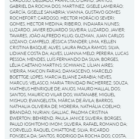
CARDOSO
;
DELGADO, FRANCISCO DAVID
;
SANTOS,
GABRIEL DA ROCHA DOS
;
MARTINEZ, GISELE LAMEIRÃO
;
GARCÍA, GISELLE SANABRIA
;
VIANNA, GUSTAVO GOMES
ROCHEFORT
;
CARDOSO, HECTOR HORÁCIO SEVERI
;
GOMES, HECTOR MEDINA
;
RIBEIRO, INDAIARA NUNES
;
LUZARDO, JAVIER EDUARDO SILVEIRA
;
LUZARDO, JAVIER
;
TAVARES, JOÃO ALFREDO KLUG
;
GUZMAN, JUAN CARLOS
LOZANO
;
CAMPELO, JÉSSICA STANDER
;
LIMA, KELLEN
CRISTINA BASQUE
;
ALVES, LAURA PAOLA RAMOS
;
SILVA,
LIDIANE COSTA DA
;
ALVES, LUANNA MELO
;
PEREIRA, LUCAS
PESSOA
;
MENDES, LUÍS FERNANDO DA SILVA
;
BORGES,
LÉLIA CAETANO MARTINS
;
SCHWANZ, LÍLIAN AIRES
;
VIERIRA, MAICON FARIAS
;
DAMASCENO, MARCELO
BOETTGE
;
LOPES, MARCIA ELIANE ZARABIA
;
NEVES,
MARCUS
;
VELASCO, MARIA TRINIDAD PACHERREZ
;
SOUZA,
MATHEUS HENRIQUE DE
;
ANJOS, MAURO HALLAL DOS
;
SANTOS, MAURÍCIO VILAR DOS
;
WATANABE, MIGUEL
MISHUO
;
EVANGELISTA, MÁRCIA DE ÁVILA
;
BARROS,
NATHALIA OLIVEIRA DE
;
MOREIRA, NATHÁLIA COELHO
;
BRANDÃO, NURIAN
;
GALLIAC, PALOMA CRISTINA
EWERTON
;
BEHREND, PAULA JANICE SILVEIRA
;
BORGES,
PAULO IOSHITOMO IMOM
;
SILVEIRA, RAFAEL ROMANO DA
;
CORVELLO, RAQUEL CHIATTONE
;
SILVA, RICARDO
FONSECA DA
;
SANTOS, RODRIGO DA ROCHA DOS
;
COSTA,