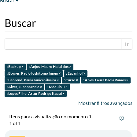
Buscar
Buscar
Ir
: Backup ×
: Anjos, Mauro Hallal dos ×
: Borges, Paulo Ioshitomo Imom ×
: Espanhol ×
: Behrend, Paula Janice Silveira ×
: Curso ×
: Alves, Laura Paola Ramos ×
: Alves, Luanna Melo ×
: Módulo II ×
: Lopes Filho, Artur Rodrigo Itaqui ×
Mostrar filtros avançados
Itens para a visualização no momento 1-
1 of 1