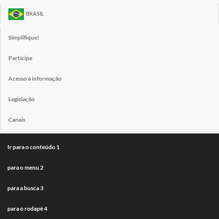
BRASIL
Simplifique!
Participe
Acesso à informação
Legislação
Canais
Ir para o conteúdo
1
para o menu
2
para a busca
3
para o rodapé
4