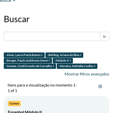
Buscar
Buscar
Ir
: Alves, Laura Paola Ramos ×
: Behling, Ariane da Silva ×
: Borges, Paulo Ioshitomo Imom ×
: Módulo II ×
: Gomes, Ciceli Gravito de Carvalho ×
: Moreira, Nathália Coelho ×
Mostrar filtros avançados
Itens para a visualização no momento 1-
1 of 1
Cursos
Espanhol Módulo II