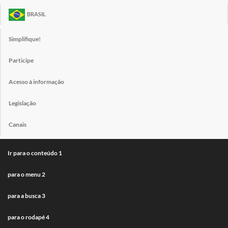
BRASIL
Simplifique!
Participe
Acesso à informação
Legislação
Canais
Ir para o conteúdo
1
para o menu
2
para a busca
3
para o rodapé
4