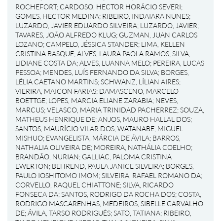
ROCHEFORT
;
CARDOSO, HECTOR HORÁCIO SEVERI
;
GOMES, HECTOR MEDINA
;
RIBEIRO, INDAIARA NUNES
;
LUZARDO, JAVIER EDUARDO SILVEIRA
;
LUZARDO, JAVIER
;
TAVARES, JOÃO ALFREDO KLUG
;
GUZMAN, JUAN CARLOS
LOZANO
;
CAMPELO, JÉSSICA STANDER
;
LIMA, KELLEN
CRISTINA BASQUE
;
ALVES, LAURA PAOLA RAMOS
;
SILVA,
LIDIANE COSTA DA
;
ALVES, LUANNA MELO
;
PEREIRA, LUCAS
PESSOA
;
MENDES, LUÍS FERNANDO DA SILVA
;
BORGES,
LÉLIA CAETANO MARTINS
;
SCHWANZ, LÍLIAN AIRES
;
VIERIRA, MAICON FARIAS
;
DAMASCENO, MARCELO
BOETTGE
;
LOPES, MARCIA ELIANE ZARABIA
;
NEVES,
MARCUS
;
VELASCO, MARIA TRINIDAD PACHERREZ
;
SOUZA,
MATHEUS HENRIQUE DE
;
ANJOS, MAURO HALLAL DOS
;
SANTOS, MAURÍCIO VILAR DOS
;
WATANABE, MIGUEL
MISHUO
;
EVANGELISTA, MÁRCIA DE ÁVILA
;
BARROS,
NATHALIA OLIVEIRA DE
;
MOREIRA, NATHÁLIA COELHO
;
BRANDÃO, NURIAN
;
GALLIAC, PALOMA CRISTINA
EWERTON
;
BEHREND, PAULA JANICE SILVEIRA
;
BORGES,
PAULO IOSHITOMO IMOM
;
SILVEIRA, RAFAEL ROMANO DA
;
CORVELLO, RAQUEL CHIATTONE
;
SILVA, RICARDO
FONSECA DA
;
SANTOS, RODRIGO DA ROCHA DOS
;
COSTA,
RODRIGO MASCARENHAS
;
MEDEIROS, SIBELLE CARVALHO
DE
;
ÁVILA, TARSO RODRIGUÊS
;
SATO, TATIANA
;
RIBEIRO,