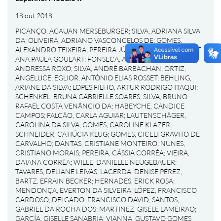
18 out 2018
PICANÇO, ACAUAN MERSEBURGER
;
SILVA, ADRIANA SILVA
DA
;
OLIVEIRA, ADRIANO VASCONCELOS DE
;
GOMES,
ALEXANDRO TEIXEIRA
;
PEREIRA JÚNIOR, ALÉRCIO
;
BONAT,
ANA PAULA GOULART
;
FONSECA, ANDREA UALT
;
PONS,
ANDRESSA ROXO
;
SILVA, ANDRÉ BARBACHAN
;
ORTIZ,
ANGELUCE
;
EGLIOR, ANTÔNIO ELIAS ROSSET
;
BEHLING,
ARIANE DA SILVA
;
LOPES FILHO, ARTUR RODRIGO ITAQUI
;
SCHENKEL, BRUNA GABRIELLE SOARES
;
SILVA, BRUNO
RAFAEL COSTA VENÂNCIO DA
;
HABEYCHE, CANDICE
CAMPOS
;
FALCÃO, CARLA AGUIAR
;
LAUTENSCHÄGER,
CAROLINA DA SILVA
;
GOMES, CAROLINE KLAZER
;
SCHNEIDER, CATIÚCIA KLUG
;
GOMES, CICELI GRAVITO DE
CARVALHO
;
DANTAS, CRISTIANE MONTEIRO
;
NUNES,
CRISTIANO MORAIS
;
PEREIRA, CÁSSIA CORRÊA
;
VIEIRA,
DAIANA CORRÊA
;
WILLE, DANIELLE NEUGEBAUER
;
TAVARES, DELIANE LEIVAS
;
LACERDA, DENISE PÉREZ
;
BARTZ, EFRAIN BECKER
;
HERNADES, ERICK ROSA
;
MENDONÇA, EVERTON DA SILVEIRA
;
LÓPEZ, FRANCISCO
CARDOSO
;
DELGADO, FRANCISCO DAVID
;
SANTOS,
GABRIEL DA ROCHA DOS
;
MARTINEZ, GISELE LAMEIRÃO
;
GARCÍA, GISELLE SANABRIA
;
VIANNA, GUSTAVO GOMES