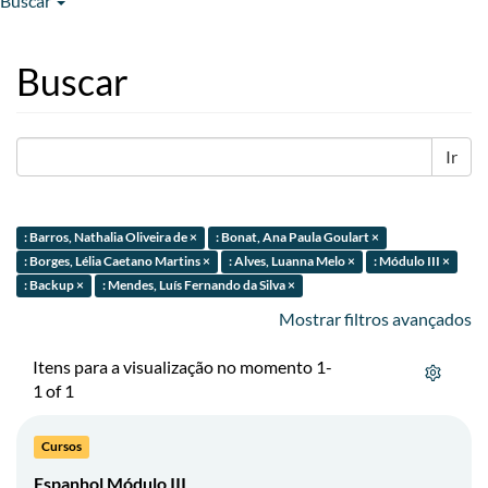
Buscar
Buscar
Ir
: Barros, Nathalia Oliveira de ×
: Bonat, Ana Paula Goulart ×
: Borges, Lélia Caetano Martins ×
: Alves, Luanna Melo ×
: Módulo III ×
: Backup ×
: Mendes, Luís Fernando da Silva ×
Mostrar filtros avançados
Itens para a visualização no momento 1-
1 of 1
Cursos
Espanhol Módulo III