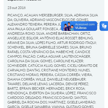
23 out 2018
PICANÇO, ACAUAN MERSEBURGER
;
SILVA, ADRIANA SILVA
DA
;
OLIVEIRA, ADRIANO VASCONCELOS DE
;
GOMES,
ALEXANDRO TEIXEIRA
;
PEREIRA JÚNIOR, ALÉRCIO
;
BONAT,
ANA PAULA GOULART
;
FONSECA, ANDREA UALT
;
PONS,
ANDRESSA ROXO
;
SILVA, ANDRÉ BARBACHAN
;
ORTIZ,
ANGELUCE
;
EGLIOR, ANTÔNIO ELIAS ROSSET
;
BEHLING,
ARIANE DA SILVA
;
LOPES FILHO, ARTUR RODRIGO ITAQUI
;
SCHENKEL, BRUNA GABRIELLE SOARES
;
SILVA, BRUNO
RAFAEL COSTA VENÂNCIO DA
;
HABEYCHE, CANDICE
CAMPOS
;
FALCÃO, CARLA AGUIAR
;
LAUTENSCHÄGER,
CAROLINA DA SILVA
;
GOMES, CAROLINE KLAZER
;
SCHNEIDER, CATIÚCIA KLUG
;
GOMES, CICELI GRAVITO DE
CARVALHO
;
DANTAS, CRISTIANE MONTEIRO
;
NUNES,
CRISTIANO MORAIS
;
PEREIRA, CÁSSIA CORRÊA
;
VIEIRA,
DAIANA CORRÊA
;
WILLE, DANIELLE NEUGEBAUER
;
TAVARES, DELIANE LEIVAS
;
LACERDA, DENISE PÉREZ
;
BARTZ, EFRAIN BECKER
;
HERNADES, ERICK ROSA
;
MENDONÇA, EVERTON DA SILVEIRA
;
LÓPEZ, FRANCISCO
CARDOSO
;
DELGADO, FRANCISCO DAVID
;
SANTOS,
GABRIEL DA ROCHA DOS
;
MARTINEZ, GISELE LAMEIRÃO
;
GARCÍA, GISELLE SANABRIA
;
VIANNA, GUSTAVO GOMES