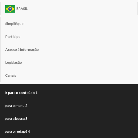
BRASIL
Simplifique!
Participe
Acesso à informação
Legislação
Canais
Ir para o conteúdo
1
para o menu
2
para a busca
3
para o rodapé
4