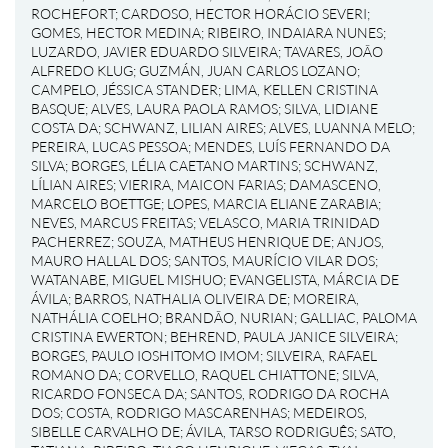
ROCHEFORT
;
CARDOSO, HECTOR HORÁCIO SEVERI
;
GOMES, HECTOR MEDINA
;
RIBEIRO, INDAIARA NUNES
;
LUZARDO, JAVIER EDUARDO SILVEIRA
;
TAVARES, JOÃO
ALFREDO KLUG
;
GUZMÁN, JUAN CARLOS LOZANO
;
CAMPELO, JÉSSICA STANDER
;
LIMA, KELLEN CRISTINA
BASQUE
;
ALVES, LAURA PAOLA RAMOS
;
SILVA, LIDIANE
COSTA DA
;
SCHWANZ, LILIAN AIRES
;
ALVES, LUANNA MELO
;
PEREIRA, LUCAS PESSOA
;
MENDES, LUÍS FERNANDO DA
SILVA
;
BORGES, LÉLIA CAETANO MARTINS
;
SCHWANZ,
LÍLIAN AIRES
;
VIERIRA, MAICON FARIAS
;
DAMASCENO,
MARCELO BOETTGE
;
LOPES, MARCIA ELIANE ZARABIA
;
NEVES, MARCUS FREITAS
;
VELASCO, MARIA TRINIDAD
PACHERREZ
;
SOUZA, MATHEUS HENRIQUE DE
;
ANJOS,
MAURO HALLAL DOS
;
SANTOS, MAURÍCIO VILAR DOS
;
WATANABE, MIGUEL MISHUO
;
EVANGELISTA, MÁRCIA DE
ÁVILA
;
BARROS, NATHALIA OLIVEIRA DE
;
MOREIRA,
NATHÁLIA COELHO
;
BRANDÃO, NURIAN
;
GALLIAC, PALOMA
CRISTINA EWERTON
;
BEHREND, PAULA JANICE SILVEIRA
;
BORGES, PAULO IOSHITOMO IMOM
;
SILVEIRA, RAFAEL
ROMANO DA
;
CORVELLO, RAQUEL CHIATTONE
;
SILVA,
RICARDO FONSECA DA
;
SANTOS, RODRIGO DA ROCHA
DOS
;
COSTA, RODRIGO MASCARENHAS
;
MEDEIROS,
SIBELLE CARVALHO DE
;
ÁVILA, TARSO RODRIGUÊS
;
SATO,