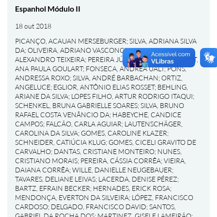
Espanhol Módulo II
18 out 2018
PICANÇO, ACAUAN MERSEBURGER
;
SILVA, ADRIANA SILVA
DA
;
OLIVEIRA, ADRIANO VASCONCELOS DE
;
GOMES,
ALEXANDRO TEIXEIRA
;
PEREIRA JÚNIOR, ALÉRCIO
;
BONAT,
ANA PAULA GOULART
;
FONSECA, ANDREA UALT
;
PONS,
ANDRESSA ROXO
;
SILVA, ANDRÉ BARBACHAN
;
ORTIZ,
ANGELUCE
;
EGLIOR, ANTÔNIO ELIAS ROSSET
;
BEHLING,
ARIANE DA SILVA
;
LOPES FILHO, ARTUR RODRIGO ITAQUI
;
SCHENKEL, BRUNA GABRIELLE SOARES
;
SILVA, BRUNO
RAFAEL COSTA VENÂNCIO DA
;
HABEYCHE, CANDICE
CAMPOS
;
FALCÃO, CARLA AGUIAR
;
LAUTENSCHÄGER,
CAROLINA DA SILVA
;
GOMES, CAROLINE KLAZER
;
SCHNEIDER, CATIÚCIA KLUG
;
GOMES, CICELI GRAVITO DE
CARVALHO
;
DANTAS, CRISTIANE MONTEIRO
;
NUNES,
CRISTIANO MORAIS
;
PEREIRA, CÁSSIA CORRÊA
;
VIEIRA,
DAIANA CORRÊA
;
WILLE, DANIELLE NEUGEBAUER
;
TAVARES, DELIANE LEIVAS
;
LACERDA, DENISE PÉREZ
;
BARTZ, EFRAIN BECKER
;
HERNADES, ERICK ROSA
;
MENDONÇA, EVERTON DA SILVEIRA
;
LÓPEZ, FRANCISCO
CARDOSO
;
DELGADO, FRANCISCO DAVID
;
SANTOS,
GABRIEL DA ROCHA DOS
;
MARTINEZ, GISELE LAMEIRÃO
;