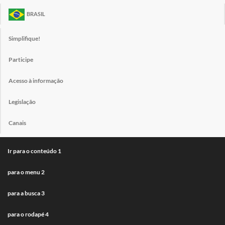
BRASIL
Simplifique!
Participe
Acesso à informação
Legislação
Canais
Ir para o conteúdo
1
para o menu
2
para a busca
3
para o rodapé
4