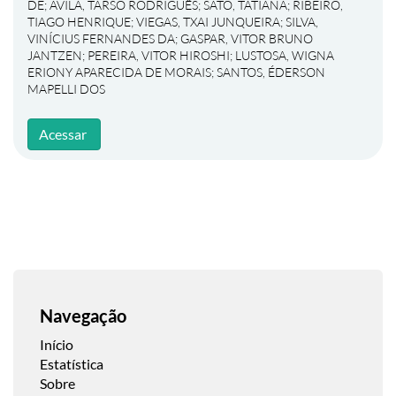
DE
;
ÁVILA, TARSO RODRIGUÊS
;
SATO, TATIANA
;
RIBEIRO,
TIAGO HENRIQUE
;
VIEGAS, TXAI JUNQUEIRA
;
SILVA,
VINÍCIUS FERNANDES DA
;
GASPAR, VITOR BRUNO
JANTZEN
;
PEREIRA, VITOR HIROSHI
;
LUSTOSA, WIGNA
ERIONY APARECIDA DE MORAIS
;
SANTOS, ÉDERSON
MAPELLI DOS
Acessar
Navegação
Início
Estatística
Sobre