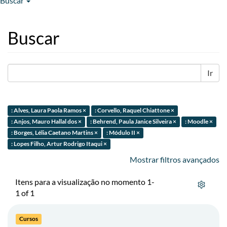
Buscar
Buscar
Ir
: Alves, Laura Paola Ramos ×
: Corvello, Raquel Chiattone ×
: Anjos, Mauro Hallal dos ×
: Behrend, Paula Janice Silveira ×
: Moodle ×
: Borges, Lélia Caetano Martins ×
: Módulo II ×
: Lopes Filho, Artur Rodrigo Itaqui ×
Mostrar filtros avançados
Itens para a visualização no momento 1-
1 of 1
Cursos