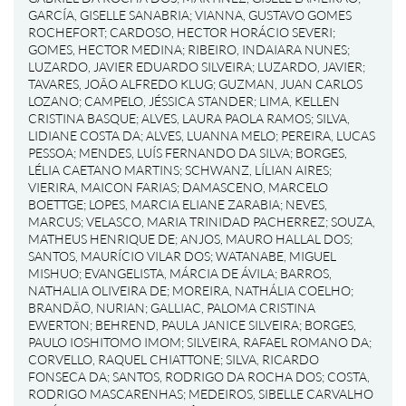
GARCÍA, GISELLE SANABRIA
;
VIANNA, GUSTAVO GOMES
ROCHEFORT
;
CARDOSO, HECTOR HORÁCIO SEVERI
;
GOMES, HECTOR MEDINA
;
RIBEIRO, INDAIARA NUNES
;
LUZARDO, JAVIER EDUARDO SILVEIRA
;
LUZARDO, JAVIER
;
TAVARES, JOÃO ALFREDO KLUG
;
GUZMAN, JUAN CARLOS
LOZANO
;
CAMPELO, JÉSSICA STANDER
;
LIMA, KELLEN
CRISTINA BASQUE
;
ALVES, LAURA PAOLA RAMOS
;
SILVA,
LIDIANE COSTA DA
;
ALVES, LUANNA MELO
;
PEREIRA, LUCAS
PESSOA
;
MENDES, LUÍS FERNANDO DA SILVA
;
BORGES,
LÉLIA CAETANO MARTINS
;
SCHWANZ, LÍLIAN AIRES
;
VIERIRA, MAICON FARIAS
;
DAMASCENO, MARCELO
BOETTGE
;
LOPES, MARCIA ELIANE ZARABIA
;
NEVES,
MARCUS
;
VELASCO, MARIA TRINIDAD PACHERREZ
;
SOUZA,
MATHEUS HENRIQUE DE
;
ANJOS, MAURO HALLAL DOS
;
SANTOS, MAURÍCIO VILAR DOS
;
WATANABE, MIGUEL
MISHUO
;
EVANGELISTA, MÁRCIA DE ÁVILA
;
BARROS,
NATHALIA OLIVEIRA DE
;
MOREIRA, NATHÁLIA COELHO
;
BRANDÃO, NURIAN
;
GALLIAC, PALOMA CRISTINA
EWERTON
;
BEHREND, PAULA JANICE SILVEIRA
;
BORGES,
PAULO IOSHITOMO IMOM
;
SILVEIRA, RAFAEL ROMANO DA
;
CORVELLO, RAQUEL CHIATTONE
;
SILVA, RICARDO
FONSECA DA
;
SANTOS, RODRIGO DA ROCHA DOS
;
COSTA,
RODRIGO MASCARENHAS
;
MEDEIROS, SIBELLE CARVALHO