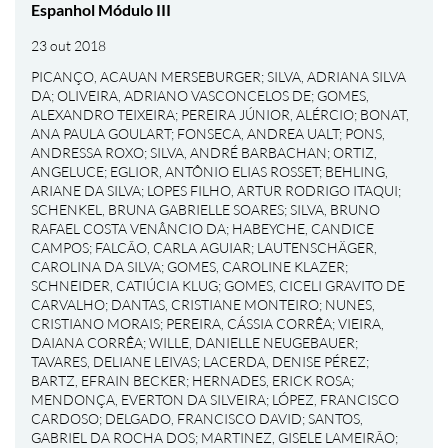
Espanhol Módulo III
23 out 2018
PICANÇO, ACAUAN MERSEBURGER
;
SILVA, ADRIANA SILVA
DA
;
OLIVEIRA, ADRIANO VASCONCELOS DE
;
GOMES,
ALEXANDRO TEIXEIRA
;
PEREIRA JÚNIOR, ALÉRCIO
;
BONAT,
ANA PAULA GOULART
;
FONSECA, ANDREA UALT
;
PONS,
ANDRESSA ROXO
;
SILVA, ANDRÉ BARBACHAN
;
ORTIZ,
ANGELUCE
;
EGLIOR, ANTÔNIO ELIAS ROSSET
;
BEHLING,
ARIANE DA SILVA
;
LOPES FILHO, ARTUR RODRIGO ITAQUI
;
SCHENKEL, BRUNA GABRIELLE SOARES
;
SILVA, BRUNO
RAFAEL COSTA VENÂNCIO DA
;
HABEYCHE, CANDICE
CAMPOS
;
FALCÃO, CARLA AGUIAR
;
LAUTENSCHÄGER,
CAROLINA DA SILVA
;
GOMES, CAROLINE KLAZER
;
SCHNEIDER, CATIÚCIA KLUG
;
GOMES, CICELI GRAVITO DE
CARVALHO
;
DANTAS, CRISTIANE MONTEIRO
;
NUNES,
CRISTIANO MORAIS
;
PEREIRA, CÁSSIA CORRÊA
;
VIEIRA,
DAIANA CORRÊA
;
WILLE, DANIELLE NEUGEBAUER
;
TAVARES, DELIANE LEIVAS
;
LACERDA, DENISE PÉREZ
;
BARTZ, EFRAIN BECKER
;
HERNADES, ERICK ROSA
;
MENDONÇA, EVERTON DA SILVEIRA
;
LÓPEZ, FRANCISCO
CARDOSO
;
DELGADO, FRANCISCO DAVID
;
SANTOS,
GABRIEL DA ROCHA DOS
;
MARTINEZ, GISELE LAMEIRÃO
;