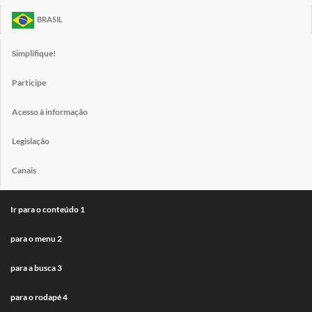
BRASIL
Simplifique!
Participe
Acesso à informação
Legislação
Canais
Ir para o conteúdo
1
para o menu
2
para a busca
3
para o rodapé
4