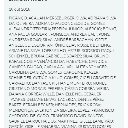
18 out 2018
PICANÇO, ACAUAN MERSEBURGER
;
SILVA, ADRIANA SILVA
DA
;
OLIVEIRA, ADRIANO VASCONCELOS DE
;
GOMES,
ALEXANDRO TEIXEIRA
;
PEREIRA JÚNIOR, ALÉRCIO
;
BONAT,
ANA PAULA GOULART
;
FONSECA, ANDREA UALT
;
PONS,
ANDRESSA ROXO
;
SILVA, ANDRÉ BARBACHAN
;
ORTIZ,
ANGELUCE
;
EGLIOR, ANTÔNIO ELIAS ROSSET
;
BEHLING,
ARIANE DA SILVA
;
LOPES FILHO, ARTUR RODRIGO ITAQUI
;
SCHENKEL, BRUNA GABRIELLE SOARES
;
SILVA, BRUNO
RAFAEL COSTA VENÂNCIO DA
;
HABEYCHE, CANDICE
CAMPOS
;
FALCÃO, CARLA AGUIAR
;
LAUTENSCHÄGER,
CAROLINA DA SILVA
;
GOMES, CAROLINE KLAZER
;
SCHNEIDER, CATIÚCIA KLUG
;
GOMES, CICELI GRAVITO DE
CARVALHO
;
DANTAS, CRISTIANE MONTEIRO
;
NUNES,
CRISTIANO MORAIS
;
PEREIRA, CÁSSIA CORRÊA
;
VIEIRA,
DAIANA CORRÊA
;
WILLE, DANIELLE NEUGEBAUER
;
TAVARES, DELIANE LEIVAS
;
LACERDA, DENISE PÉREZ
;
BARTZ, EFRAIN BECKER
;
HERNADES, ERICK ROSA
;
MENDONÇA, EVERTON DA SILVEIRA
;
LÓPEZ, FRANCISCO
CARDOSO
;
DELGADO, FRANCISCO DAVID
;
SANTOS,
GABRIEL DA ROCHA DOS
;
MARTINEZ, GISELE LAMEIRÃO
;
GARCÍA, GISELLE SANABRIA
;
VIANNA, GUSTAVO GOMES