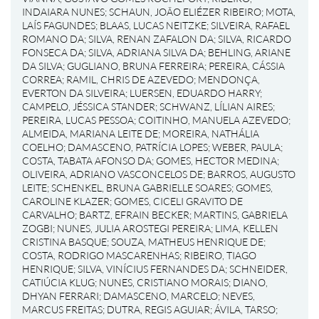
INDAIARA NUNES
;
SCHAUN, JOÃO ELIÉZER RIBEIRO
;
MOTA,
LAÍS FAGUNDES
;
BLAAS, LUCAS NEITZKE
;
SILVEIRA, RAFAEL
ROMANO DA
;
SILVA, RENAN ZAFALON DA
;
SILVA, RICARDO
FONSECA DA
;
SILVA, ADRIANA SILVA DA
;
BEHLING, ARIANE
DA SILVA
;
GUGLIANO, BRUNA FERREIRA
;
PEREIRA, CÁSSIA
CORREA
;
RAMIL, CHRIS DE AZEVEDO
;
MENDONÇA,
EVERTON DA SILVEIRA
;
LUERSEN, EDUARDO HARRY
;
CAMPELO, JÉSSICA STANDER
;
SCHWANZ, LÍLIAN AIRES
;
PEREIRA, LUCAS PESSOA
;
COITINHO, MANUELA AZEVEDO
;
ALMEIDA, MARIANA LEITE DE
;
MOREIRA, NATHÁLIA
COELHO
;
DAMASCENO, PATRÍCIA LOPES
;
WEBER, PAULA
;
COSTA, TABATA AFONSO DA
;
GOMES, HECTOR MEDINA
;
OLIVEIRA, ADRIANO VASCONCELOS DE
;
BARROS, AUGUSTO
LEITE
;
SCHENKEL, BRUNA GABRIELLE SOARES
;
GOMES,
CAROLINE KLAZER
;
GOMES, CICELI GRAVITO DE
CARVALHO
;
BARTZ, EFRAIN BECKER
;
MARTINS, GABRIELA
ZOGBI
;
NUNES, JULIA AROSTEGI PEREIRA
;
LIMA, KELLEN
CRISTINA BASQUE
;
SOUZA, MATHEUS HENRIQUE DE
;
COSTA, RODRIGO MASCARENHAS
;
RIBEIRO, TIAGO
HENRIQUE
;
SILVA, VINÍCIUS FERNANDES DA
;
SCHNEIDER,
CATIÚCIA KLUG
;
NUNES, CRISTIANO MORAIS
;
DIANO,
DHYAN FERRARI
;
DAMASCENO, MARCELO
;
NEVES,
MARCUS FREITAS
;
DUTRA, REGIS AGUIAR
;
ÁVILA, TARSO
;