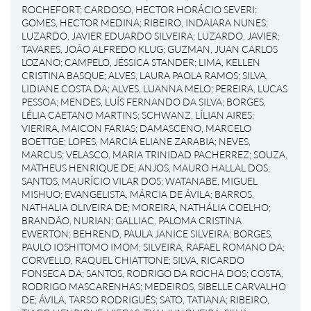
ROCHEFORT
;
CARDOSO, HECTOR HORÁCIO SEVERI
;
GOMES, HECTOR MEDINA
;
RIBEIRO, INDAIARA NUNES
;
LUZARDO, JAVIER EDUARDO SILVEIRA
;
LUZARDO, JAVIER
;
TAVARES, JOÃO ALFREDO KLUG
;
GUZMAN, JUAN CARLOS
LOZANO
;
CAMPELO, JÉSSICA STANDER
;
LIMA, KELLEN
CRISTINA BASQUE
;
ALVES, LAURA PAOLA RAMOS
;
SILVA,
LIDIANE COSTA DA
;
ALVES, LUANNA MELO
;
PEREIRA, LUCAS
PESSOA
;
MENDES, LUÍS FERNANDO DA SILVA
;
BORGES,
LÉLIA CAETANO MARTINS
;
SCHWANZ, LÍLIAN AIRES
;
VIERIRA, MAICON FARIAS
;
DAMASCENO, MARCELO
BOETTGE
;
LOPES, MARCIA ELIANE ZARABIA
;
NEVES,
MARCUS
;
VELASCO, MARIA TRINIDAD PACHERREZ
;
SOUZA,
MATHEUS HENRIQUE DE
;
ANJOS, MAURO HALLAL DOS
;
SANTOS, MAURÍCIO VILAR DOS
;
WATANABE, MIGUEL
MISHUO
;
EVANGELISTA, MÁRCIA DE ÁVILA
;
BARROS,
NATHALIA OLIVEIRA DE
;
MOREIRA, NATHÁLIA COELHO
;
BRANDÃO, NURIAN
;
GALLIAC, PALOMA CRISTINA
EWERTON
;
BEHREND, PAULA JANICE SILVEIRA
;
BORGES,
PAULO IOSHITOMO IMOM
;
SILVEIRA, RAFAEL ROMANO DA
;
CORVELLO, RAQUEL CHIATTONE
;
SILVA, RICARDO
FONSECA DA
;
SANTOS, RODRIGO DA ROCHA DOS
;
COSTA,
RODRIGO MASCARENHAS
;
MEDEIROS, SIBELLE CARVALHO
DE
;
ÁVILA, TARSO RODRIGUÊS
;
SATO, TATIANA
;
RIBEIRO,