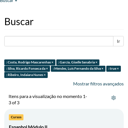
Buscar
Buscar
Ir
: Costa, Rodrigo Mascarenhas ×
: García, Giselle Sanabria ×
: Silva, Ricardo Fonseca da ×
: Mendes, Luís Fernando da Silva ×
: true ×
: Ribeiro, Indaiara Nunes ×
Mostrar filtros avançados
Itens para a visualização no momento 1-
3 of 3
Cursos
Espanhol Módulo II