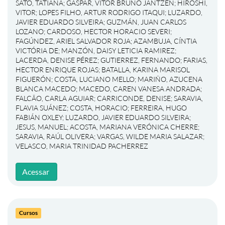
SATO, TATIANA
;
GASPAR, VITOR BRUNO JANTZEN
;
HIROSHI,
VITOR
;
LOPES FILHO, ARTUR RODRIGO ITAQUI
;
LUZARDO,
JAVIER EDUARDO SILVEIRA
;
GUZMÁN, JUAN CARLOS
LOZANO
;
CARDOSO, HECTOR HORACIO SEVERI
;
FAGÚNDEZ, ARIEL SALVADOR ROJA
;
AZAMBUJA, CÍNTIA
VICTÓRIA DE
;
MANZÓN, DAISY LETICIA RAMIREZ
;
LACERDA, DENISE PÉREZ
;
GUTIERREZ, FERNANDO
;
FARIAS,
HECTOR ENRIQUE ROJAS
;
BATALLA, KARINA MARISOL
FIGUERÓN
;
COSTA, LUCIANO MELLO
;
MARIÑO, AZUCENA
BLANCA MACEDO
;
MACEDO, CAREN VANESA ANDRADA
;
FALCÃO, CARLA AGUIAR
;
CARRICONDE, DENISE
;
SARAVIA,
FLAVIA SUÁNEZ
;
COSTA, HORACIO
;
FERREIRA, HUGO
FABIÁN OXLEY
;
LUZARDO, JAVIER EDUARDO SILVEIRA
;
JESUS, MANUEL
;
ACOSTA, MARIANA VERÓNICA CHERRE
;
SARAVIA, RAÚL OLIVERA
;
VARGAS, WILDE MARIA SALAZAR
;
VELASCO, MARIA TRINIDAD PACHERREZ
Acessar
Cursos