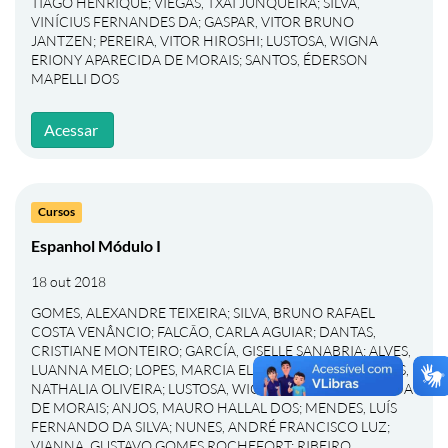
TIAGO HENRIQUE
;
VIEGAS, TXAI JUNQUEIRA
;
SILVA,
VINÍCIUS FERNANDES DA
;
GASPAR, VITOR BRUNO
JANTZEN
;
PEREIRA, VITOR HIROSHI
;
LUSTOSA, WIGNA
ERIONY APARECIDA DE MORAIS
;
SANTOS, ÉDERSON
MAPELLI DOS
Acessar
Cursos
Espanhol Módulo I
18 out 2018
GOMES, ALEXANDRE TEIXEIRA
;
SILVA, BRUNO RAFAEL
COSTA VENÂNCIO
;
FALCÃO, CARLA AGUIAR
;
DANTAS,
CRISTIANE MONTEIRO
;
GARCÍA, GISELLE SANABRIA
;
ALVES,
LUANNA MELO
;
LOPES, MARCIA ELIANE ZARABIA
;
BARROS,
NATHALIA OLIVEIRA
;
LUSTOSA, WIGNA ERIONY APARECIDA
DE MORAIS
;
ANJOS, MAURO HALLAL DOS
;
MENDES, LUÍS
FERNANDO DA SILVA
;
NUNES, ANDRÉ FRANCISCO LUZ
;
VIANNA, GUSTAVO GOMES ROCHEFORT
;
RIBEIRO,