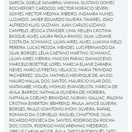
GARCÍA, GISELLE SANABRIA
;
VIANNA, GUSTAVO GOMES
ROCHEFORT
;
CARDOSO, HECTOR HORÁCIO SEVERI
;
GOMES, HECTOR MEDINA
;
RIBEIRO, INDAIARA NUNES
;
LUZARDO, JAVIER EDUARDO SILVEIRA
;
TAVARES, JOÃO
ALFREDO KLUG
;
GUZMÁN, JUAN CARLOS LOZANO
;
CAMPELO, JÉSSICA STANDER
;
LIMA, KELLEN CRISTINA
BASQUE
;
ALVES, LAURA PAOLA RAMOS
;
SILVA, LIDIANE
COSTA DA
;
SCHWANZ, LILIAN AIRES
;
ALVES, LUANNA MELO
;
PEREIRA, LUCAS PESSOA
;
MENDES, LUÍS FERNANDO DA
SILVA
;
BORGES, LÉLIA CAETANO MARTINS
;
SCHWANZ,
LÍLIAN AIRES
;
VIERIRA, MAICON FARIAS
;
DAMASCENO,
MARCELO BOETTGE
;
LOPES, MARCIA ELIANE ZARABIA
;
NEVES, MARCUS FREITAS
;
VELASCO, MARIA TRINIDAD
PACHERREZ
;
SOUZA, MATHEUS HENRIQUE DE
;
ANJOS,
MAURO HALLAL DOS
;
SANTOS, MAURÍCIO VILAR DOS
;
WATANABE, MIGUEL MISHUO
;
EVANGELISTA, MÁRCIA DE
ÁVILA
;
BARROS, NATHALIA OLIVEIRA DE
;
MOREIRA,
NATHÁLIA COELHO
;
BRANDÃO, NURIAN
;
GALLIAC, PALOMA
CRISTINA EWERTON
;
BEHREND, PAULA JANICE SILVEIRA
;
BORGES, PAULO IOSHITOMO IMOM
;
SILVEIRA, RAFAEL
ROMANO DA
;
CORVELLO, RAQUEL CHIATTONE
;
SILVA,
RICARDO FONSECA DA
;
SANTOS, RODRIGO DA ROCHA
DOS
;
COSTA, RODRIGO MASCARENHAS
;
MEDEIROS,
SIBELLE CARVALHO DE
;
ÁVILA, TARSO RODRIGUÊS
;
SATO,