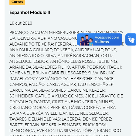
Cursos
Espanhol Módulo II
18 out 2018
PICANÇO, ACAUAN MERSEBURGER
;
SILVA, ADRIANA SILVA
DA
;
OLIVEIRA, ADRIANO VASCONCELOS DE
;
GOMES,
ALEXANDRO TEIXEIRA
;
PEREIRA JÚNIOR, ALÉRCIO
;
BONAT,
ANA PAULA GOULART
;
FONSECA, ANDREA UALT
;
PONS,
ANDRESSA ROXO
;
SILVA, ANDRÉ BARBACHAN
;
ORTIZ,
ANGELUCE
;
EGLIOR, ANTÔNIO ELIAS ROSSET
;
BEHLING,
ARIANE DA SILVA
;
LOPES FILHO, ARTUR RODRIGO ITAQUI
;
SCHENKEL, BRUNA GABRIELLE SOARES
;
SILVA, BRUNO
RAFAEL COSTA VENÂNCIO DA
;
HABEYCHE, CANDICE
CAMPOS
;
FALCÃO, CARLA AGUIAR
;
LAUTENSCHÄGER,
CAROLINA DA SILVA
;
GOMES, CAROLINE KLAZER
;
SCHNEIDER, CATIÚCIA KLUG
;
GOMES, CICELI GRAVITO DE
CARVALHO
;
DANTAS, CRISTIANE MONTEIRO
;
NUNES,
CRISTIANO MORAIS
;
PEREIRA, CÁSSIA CORRÊA
;
VIEIRA,
DAIANA CORRÊA
;
WILLE, DANIELLE NEUGEBAUER
;
TAVARES, DELIANE LEIVAS
;
LACERDA, DENISE PÉREZ
;
BARTZ, EFRAIN BECKER
;
HERNADES, ERICK ROSA
;
MENDONÇA, EVERTON DA SILVEIRA
;
LÓPEZ, FRANCISCO