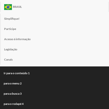
BRASIL
Simplifique!
Participe
Acesso à informação
Legislação
Canais
Ir para o conteúdo
1
para o menu
2
para a busca
3
para o rodapé
4