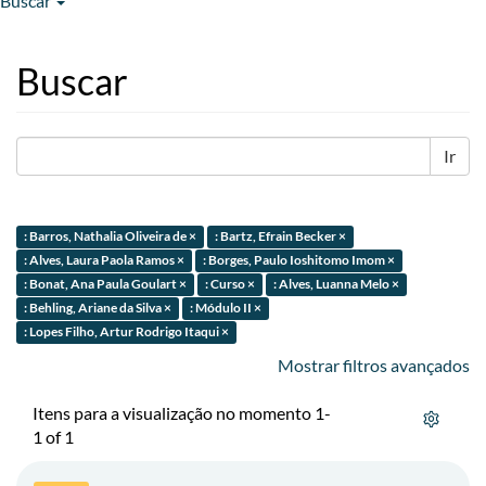
Buscar
Buscar
Ir
: Barros, Nathalia Oliveira de ×
: Bartz, Efrain Becker ×
: Alves, Laura Paola Ramos ×
: Borges, Paulo Ioshitomo Imom ×
: Bonat, Ana Paula Goulart ×
: Curso ×
: Alves, Luanna Melo ×
: Behling, Ariane da Silva ×
: Módulo II ×
: Lopes Filho, Artur Rodrigo Itaqui ×
Mostrar filtros avançados
Itens para a visualização no momento 1-
1 of 1