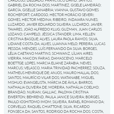
CARDOSO
;
DELGADO, FRANCISCO DAVID
;
SANTOS,
GABRIEL DA ROCHA DOS
;
MARTINEZ, GISELE LAMEIRÃO
;
GARCÍA, GISELLE SANABRIA
;
VIANNA, GUSTAVO GOMES
ROCHEFORT
;
CARDOSO, HECTOR HORÁCIO SEVERI
;
GOMES, HECTOR MEDINA
;
RIBEIRO, INDAIARA NUNES
;
LUZARDO, JAVIER EDUARDO SILVEIRA
;
LUZARDO, JAVIER
;
TAVARES, JOÃO ALFREDO KLUG
;
GUZMAN, JUAN CARLOS
LOZANO
;
CAMPELO, JÉSSICA STANDER
;
LIMA, KELLEN
CRISTINA BASQUE
;
ALVES, LAURA PAOLA RAMOS
;
SILVA,
LIDIANE COSTA DA
;
ALVES, LUANNA MELO
;
PEREIRA, LUCAS
PESSOA
;
MENDES, LUÍS FERNANDO DA SILVA
;
BORGES,
LÉLIA CAETANO MARTINS
;
SCHWANZ, LÍLIAN AIRES
;
VIERIRA, MAICON FARIAS
;
DAMASCENO, MARCELO
BOETTGE
;
LOPES, MARCIA ELIANE ZARABIA
;
NEVES,
MARCUS
;
VELASCO, MARIA TRINIDAD PACHERREZ
;
SOUZA,
MATHEUS HENRIQUE DE
;
ANJOS, MAURO HALLAL DOS
;
SANTOS, MAURÍCIO VILAR DOS
;
WATANABE, MIGUEL
MISHUO
;
EVANGELISTA, MÁRCIA DE ÁVILA
;
BARROS,
NATHALIA OLIVEIRA DE
;
MOREIRA, NATHÁLIA COELHO
;
BRANDÃO, NURIAN
;
GALLIAC, PALOMA CRISTINA
EWERTON
;
BEHREND, PAULA JANICE SILVEIRA
;
BORGES,
PAULO IOSHITOMO IMOM
;
SILVEIRA, RAFAEL ROMANO DA
;
CORVELLO, RAQUEL CHIATTONE
;
SILVA, RICARDO
FONSECA DA
;
SANTOS, RODRIGO DA ROCHA DOS
;
COSTA,