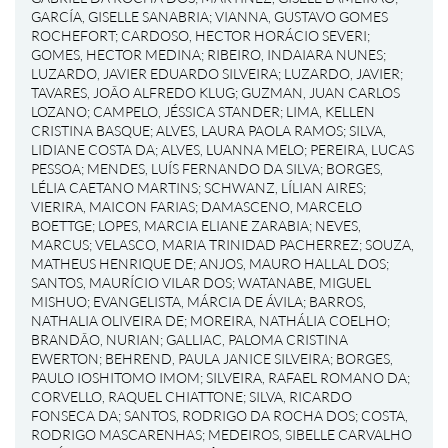
GARCÍA, GISELLE SANABRIA
;
VIANNA, GUSTAVO GOMES
ROCHEFORT
;
CARDOSO, HECTOR HORÁCIO SEVERI
;
GOMES, HECTOR MEDINA
;
RIBEIRO, INDAIARA NUNES
;
LUZARDO, JAVIER EDUARDO SILVEIRA
;
LUZARDO, JAVIER
;
TAVARES, JOÃO ALFREDO KLUG
;
GUZMAN, JUAN CARLOS
LOZANO
;
CAMPELO, JÉSSICA STANDER
;
LIMA, KELLEN
CRISTINA BASQUE
;
ALVES, LAURA PAOLA RAMOS
;
SILVA,
LIDIANE COSTA DA
;
ALVES, LUANNA MELO
;
PEREIRA, LUCAS
PESSOA
;
MENDES, LUÍS FERNANDO DA SILVA
;
BORGES,
LÉLIA CAETANO MARTINS
;
SCHWANZ, LÍLIAN AIRES
;
VIERIRA, MAICON FARIAS
;
DAMASCENO, MARCELO
BOETTGE
;
LOPES, MARCIA ELIANE ZARABIA
;
NEVES,
MARCUS
;
VELASCO, MARIA TRINIDAD PACHERREZ
;
SOUZA,
MATHEUS HENRIQUE DE
;
ANJOS, MAURO HALLAL DOS
;
SANTOS, MAURÍCIO VILAR DOS
;
WATANABE, MIGUEL
MISHUO
;
EVANGELISTA, MÁRCIA DE ÁVILA
;
BARROS,
NATHALIA OLIVEIRA DE
;
MOREIRA, NATHÁLIA COELHO
;
BRANDÃO, NURIAN
;
GALLIAC, PALOMA CRISTINA
EWERTON
;
BEHREND, PAULA JANICE SILVEIRA
;
BORGES,
PAULO IOSHITOMO IMOM
;
SILVEIRA, RAFAEL ROMANO DA
;
CORVELLO, RAQUEL CHIATTONE
;
SILVA, RICARDO
FONSECA DA
;
SANTOS, RODRIGO DA ROCHA DOS
;
COSTA,
RODRIGO MASCARENHAS
;
MEDEIROS, SIBELLE CARVALHO