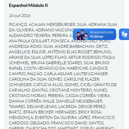
Espanhol Módulo II
18 out 2018
PICANÇO, ACAUAN MERSEBURGER
;
SILVA, ADRIANA SILVA
DA
;
OLIVEIRA, ADRIANO VASCONCELOS DE
;
GOMES,
ALEXANDRO TEIXEIRA
;
PEREIRA JÚNIOR, ALÉRCIO
;
BONAT,
ANA PAULA GOULART
;
FONSECA, ANDREA UALT
;
PONS,
ANDRESSA ROXO
;
SILVA, ANDRÉ BARBACHAN
;
ORTIZ,
ANGELUCE
;
EGLIOR, ANTÔNIO ELIAS ROSSET
;
BEHLING,
ARIANE DA SILVA
;
LOPES FILHO, ARTUR RODRIGO ITAQUI
;
SCHENKEL, BRUNA GABRIELLE SOARES
;
SILVA, BRUNO
RAFAEL COSTA VENÂNCIO DA
;
HABEYCHE, CANDICE
CAMPOS
;
FALCÃO, CARLA AGUIAR
;
LAUTENSCHÄGER,
CAROLINA DA SILVA
;
GOMES, CAROLINE KLAZER
;
SCHNEIDER, CATIÚCIA KLUG
;
GOMES, CICELI GRAVITO DE
CARVALHO
;
DANTAS, CRISTIANE MONTEIRO
;
NUNES,
CRISTIANO MORAIS
;
PEREIRA, CÁSSIA CORRÊA
;
VIEIRA,
DAIANA CORRÊA
;
WILLE, DANIELLE NEUGEBAUER
;
TAVARES, DELIANE LEIVAS
;
LACERDA, DENISE PÉREZ
;
BARTZ, EFRAIN BECKER
;
HERNADES, ERICK ROSA
;
MENDONÇA, EVERTON DA SILVEIRA
;
LÓPEZ, FRANCISCO
CARDOSO
;
DELGADO, FRANCISCO DAVID
;
SANTOS,
GABRIEL DA ROCHA DOS
;
MARTINEZ, GISELE LAMEIRÃO
;