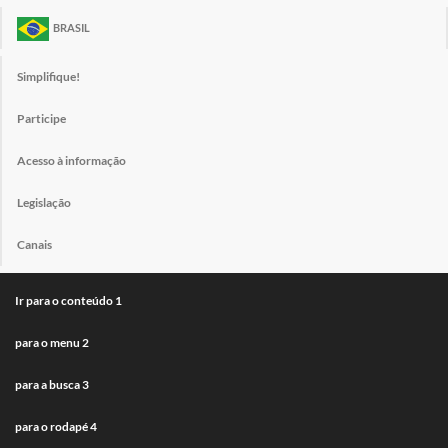
BRASIL
Simplifique!
Participe
Acesso à informação
Legislação
Canais
Ir para o conteúdo
1
para o menu
2
para a busca
3
para o rodapé
4