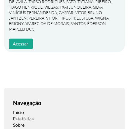
DE
;
ÁVILA, TARSO RODRIGUÊS
;
SATO, TATIANA
;
RIBEIRO,
TIAGO HENRIQUE
;
VIEGAS, TXAI JUNQUEIRA
;
SILVA,
VINÍCIUS FERNANDES DA
;
GASPAR, VITOR BRUNO
JANTZEN
;
PEREIRA, VITOR HIROSHI
;
LUSTOSA, WIGNA
ERIONY APARECIDA DE MORAIS
;
SANTOS, ÉDERSON
MAPELLI DOS
Acessar
Navegação
Início
Estatística
Sobre