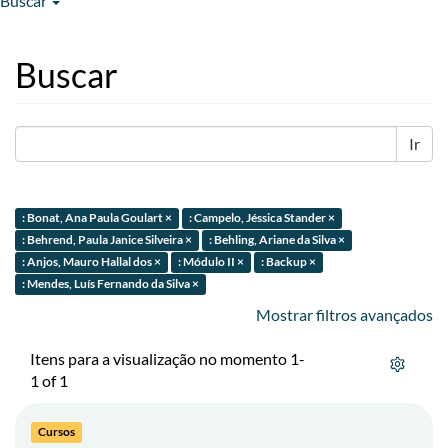
Buscar
Buscar
Ir
: Bonat, Ana Paula Goulart ×
: Campelo, Jéssica Stander ×
: Behrend, Paula Janice Silveira ×
: Behling, Ariane da Silva ×
: Anjos, Mauro Hallal dos ×
: Módulo II ×
: Backup ×
: Mendes, Luís Fernando da Silva ×
Mostrar filtros avançados
Itens para a visualização no momento 1-
1 of 1
Cursos