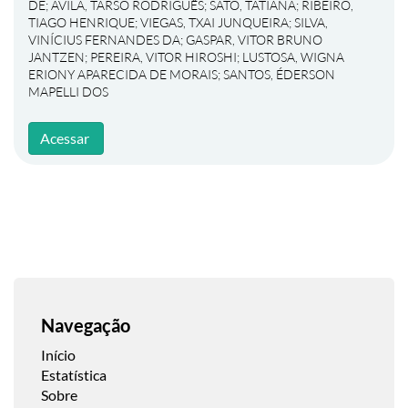
DE
;
ÁVILA, TARSO RODRIGUÊS
;
SATO, TATIANA
;
RIBEIRO,
TIAGO HENRIQUE
;
VIEGAS, TXAI JUNQUEIRA
;
SILVA,
VINÍCIUS FERNANDES DA
;
GASPAR, VITOR BRUNO
JANTZEN
;
PEREIRA, VITOR HIROSHI
;
LUSTOSA, WIGNA
ERIONY APARECIDA DE MORAIS
;
SANTOS, ÉDERSON
MAPELLI DOS
Acessar
Navegação
Início
Estatística
Sobre