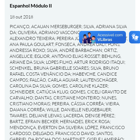
Espanhol Módulo II
18 out 2018
PICANÇO, ACAUAN MERSEBURGER
;
SILVA, ADRIANA SILVA
DA
;
OLIVEIRA, ADRIANO VASCONCELOS DE
;
GOMES,
ALEXANDRO TEIXEIRA
;
PEREIRA JÚNIOR, ALÉRCIO
;
BONAT,
ANA PAULA GOULART
;
FONSECA, ANDREA UALT
;
PONS,
ANDRESSA ROXO
;
SILVA, ANDRÉ BARBACHAN
;
ORTIZ,
ANGELUCE
;
EGLIOR, ANTÔNIO ELIAS ROSSET
;
BEHLING,
ARIANE DA SILVA
;
LOPES FILHO, ARTUR RODRIGO ITAQUI
;
SCHENKEL, BRUNA GABRIELLE SOARES
;
SILVA, BRUNO
RAFAEL COSTA VENÂNCIO DA
;
HABEYCHE, CANDICE
CAMPOS
;
FALCÃO, CARLA AGUIAR
;
LAUTENSCHÄGER,
CAROLINA DA SILVA
;
GOMES, CAROLINE KLAZER
;
SCHNEIDER, CATIÚCIA KLUG
;
GOMES, CICELI GRAVITO DE
CARVALHO
;
DANTAS, CRISTIANE MONTEIRO
;
NUNES,
CRISTIANO MORAIS
;
PEREIRA, CÁSSIA CORRÊA
;
VIEIRA,
DAIANA CORRÊA
;
WILLE, DANIELLE NEUGEBAUER
;
TAVARES, DELIANE LEIVAS
;
LACERDA, DENISE PÉREZ
;
BARTZ, EFRAIN BECKER
;
HERNADES, ERICK ROSA
;
MENDONÇA, EVERTON DA SILVEIRA
;
LÓPEZ, FRANCISCO
CARDOSO
;
DELGADO, FRANCISCO DAVID
;
SANTOS,
GABRIEL DA ROCHA DOS
;
MARTINEZ, GISELE LAMEIRÃO
;