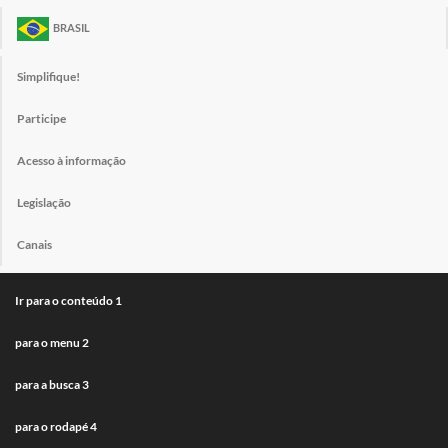
BRASIL
Simplifique!
Participe
Acesso à informação
Legislação
Canais
Ir para o conteúdo
1
para o menu
2
para a busca
3
para o rodapé
4