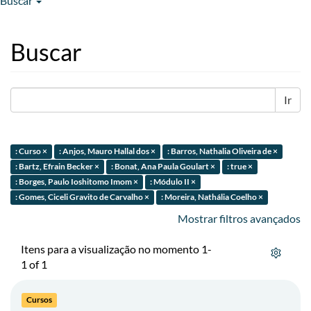
Buscar
Buscar
Ir
: Curso ×
: Anjos, Mauro Hallal dos ×
: Barros, Nathalia Oliveira de ×
: Bartz, Efrain Becker ×
: Bonat, Ana Paula Goulart ×
: true ×
: Borges, Paulo Ioshitomo Imom ×
: Módulo II ×
: Gomes, Ciceli Gravito de Carvalho ×
: Moreira, Nathália Coelho ×
Mostrar filtros avançados
Itens para a visualização no momento 1-
1 of 1
Cursos