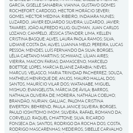
GARCÍA, GISELLE SANABRIA
;
VIANNA, GUSTAVO GOMES
ROCHEFORT
;
CARDOSO, HECTOR HORÁCIO SEVERI
;
GOMES, HECTOR MEDINA
;
RIBEIRO, INDAIARA NUNES
;
LUZARDO, JAVIER EDUARDO SILVEIRA
;
LUZARDO, JAVIER
;
TAVARES, JOÃO ALFREDO KLUG
;
GUZMAN, JUAN CARLOS
LOZANO
;
CAMPELO, JÉSSICA STANDER
;
LIMA, KELLEN
CRISTINA BASQUE
;
ALVES, LAURA PAOLA RAMOS
;
SILVA,
LIDIANE COSTA DA
;
ALVES, LUANNA MELO
;
PEREIRA, LUCAS
PESSOA
;
MENDES, LUÍS FERNANDO DA SILVA
;
BORGES,
LÉLIA CAETANO MARTINS
;
SCHWANZ, LÍLIAN AIRES
;
VIERIRA, MAICON FARIAS
;
DAMASCENO, MARCELO
BOETTGE
;
LOPES, MARCIA ELIANE ZARABIA
;
NEVES,
MARCUS
;
VELASCO, MARIA TRINIDAD PACHERREZ
;
SOUZA,
MATHEUS HENRIQUE DE
;
ANJOS, MAURO HALLAL DOS
;
SANTOS, MAURÍCIO VILAR DOS
;
WATANABE, MIGUEL
MISHUO
;
EVANGELISTA, MÁRCIA DE ÁVILA
;
BARROS,
NATHALIA OLIVEIRA DE
;
MOREIRA, NATHÁLIA COELHO
;
BRANDÃO, NURIAN
;
GALLIAC, PALOMA CRISTINA
EWERTON
;
BEHREND, PAULA JANICE SILVEIRA
;
BORGES,
PAULO IOSHITOMO IMOM
;
SILVEIRA, RAFAEL ROMANO DA
;
CORVELLO, RAQUEL CHIATTONE
;
SILVA, RICARDO
FONSECA DA
;
SANTOS, RODRIGO DA ROCHA DOS
;
COSTA,
RODRIGO MASCARENHAS
;
MEDEIROS, SIBELLE CARVALHO