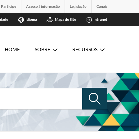
Participe
Acesso à informação
Legislação
Canais
idade
Idioma
Mapa do Site
Intranet
HOME
SOBRE
RECURSOS