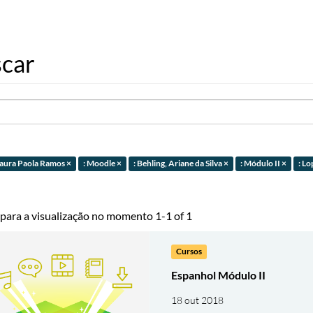
car
 Laura Paola Ramos ×
: Moodle ×
: Behling, Ariane da Silva ×
: Módulo II ×
: Lo
 para a visualização no momento 1-1 of 1
Cursos
Espanhol Módulo II
18 out 2018