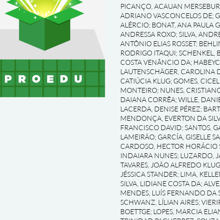
PICANÇO, ACAUAN MERSEBU
ADRIANO VASCONCELOS DE
;
G
ALÉRCIO
;
BONAT, ANA PAULA 
ANDRESSA ROXO
;
SILVA, AND
ANTÔNIO ELIAS ROSSET
;
BEHLI
RODRIGO ITAQUI
;
SCHENKEL, 
COSTA VENÂNCIO DA
;
HABEYC
LAUTENSCHÄGER, CAROLINA D
CATIÚCIA KLUG
;
GOMES, CICEL
MONTEIRO
;
NUNES, CRISTIAN
DAIANA CORRÊA
;
WILLE, DAN
LACERDA, DENISE PÉREZ
;
BART
MENDONÇA, EVERTON DA SILV
FRANCISCO DAVID
;
SANTOS, G
LAMEIRÃO
;
GARCÍA, GISELLE S
CARDOSO, HECTOR HORÁCIO 
INDAIARA NUNES
;
LUZARDO, J
TAVARES, JOÃO ALFREDO KLU
JÉSSICA STANDER
;
LIMA, KELL
SILVA, LIDIANE COSTA DA
;
ALVE
MENDES, LUÍS FERNANDO DA S
SCHWANZ, LÍLIAN AIRES
;
VIERI
BOETTGE
;
LOPES, MARCIA ELIA