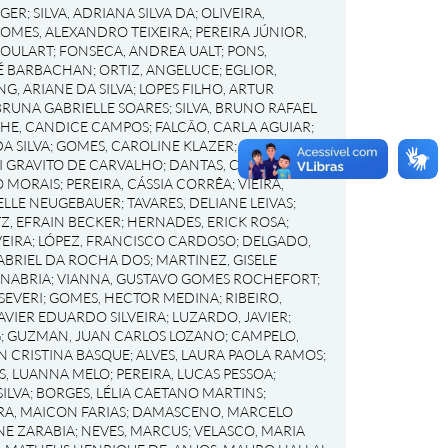
RGER
;
SILVA, ADRIANA SILVA DA
;
OLIVEIRA,
OMES, ALEXANDRO TEIXEIRA
;
PEREIRA JÚNIOR,
GOULART
;
FONSECA, ANDREA UALT
;
PONS,
RÉ BARBACHAN
;
ORTIZ, ANGELUCE
;
EGLIOR,
NG, ARIANE DA SILVA
;
LOPES FILHO, ARTUR
BRUNA GABRIELLE SOARES
;
SILVA, BRUNO RAFAEL
HE, CANDICE CAMPOS
;
FALCÃO, CARLA AGUIAR
;
A SILVA
;
GOMES, CAROLINE KLAZER
;
SCHNEIDER,
I GRAVITO DE CARVALHO
;
DANTAS, CRISTIANE
O MORAIS
;
PEREIRA, CÁSSIA CORRÊA
;
VIEIRA,
IELLE NEUGEBAUER
;
TAVARES, DELIANE LEIVAS
;
Z, EFRAIN BECKER
;
HERNADES, ERICK ROSA
;
EIRA
;
LÓPEZ, FRANCISCO CARDOSO
;
DELGADO,
ABRIEL DA ROCHA DOS
;
MARTINEZ, GISELE
ANABRIA
;
VIANNA, GUSTAVO GOMES ROCHEFORT
;
SEVERI
;
GOMES, HECTOR MEDINA
;
RIBEIRO,
AVIER EDUARDO SILVEIRA
;
LUZARDO, JAVIER
;
G
;
GUZMAN, JUAN CARLOS LOZANO
;
CAMPELO,
EN CRISTINA BASQUE
;
ALVES, LAURA PAOLA RAMOS
;
S, LUANNA MELO
;
PEREIRA, LUCAS PESSOA
;
ILVA
;
BORGES, LÉLIA CAETANO MARTINS
;
RA, MAICON FARIAS
;
DAMASCENO, MARCELO
NE ZARABIA
;
NEVES, MARCUS
;
VELASCO, MARIA