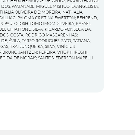
, MATHEUS HENRIQUE DE
;
ANJOS, MAURO HALLAL
R DOS
;
WATANABE, MIGUEL MISHUO
;
EVANGELISTA,
THALIA OLIVEIRA DE
;
MOREIRA, NATHÁLIA
GALLIAC, PALOMA CRISTINA EWERTON
;
BEHREND,
S, PAULO IOSHITOMO IMOM
;
SILVEIRA, RAFAEL
UEL CHIATTONE
;
SILVA, RICARDO FONSECA DA
;
 DOS
;
COSTA, RODRIGO MASCARENHAS
;
 DE
;
ÁVILA, TARSO RODRIGUÊS
;
SATO, TATIANA
;
EGAS, TXAI JUNQUEIRA
;
SILVA, VINÍCIUS
OR BRUNO JANTZEN
;
PEREIRA, VITOR HIROSHI
;
RECIDA DE MORAIS
;
SANTOS, ÉDERSON MAPELLI