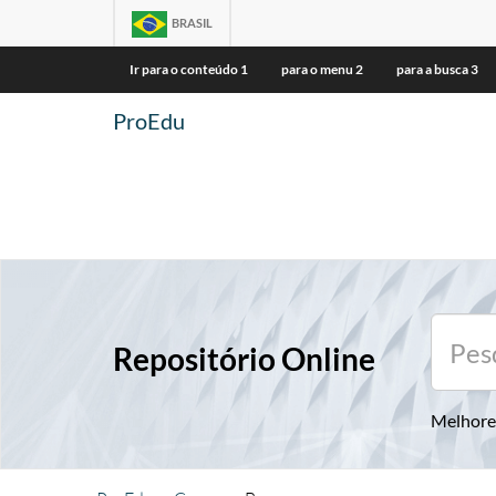
BRASIL
Ir para o conteúdo
1
para o menu
2
para a busca
3
ProEdu
Repositório Online
Melhore 