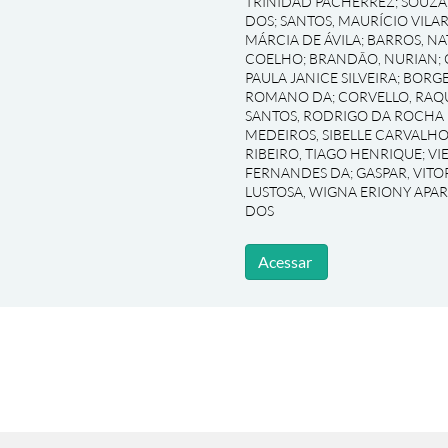
TRINIDAD PACHERREZ
;
SOUZA
DOS
;
SANTOS, MAURÍCIO VILA
MÁRCIA DE ÁVILA
;
BARROS, NA
COELHO
;
BRANDÃO, NURIAN
;
PAULA JANICE SILVEIRA
;
BORGE
ROMANO DA
;
CORVELLO, RAQ
SANTOS, RODRIGO DA ROCHA
MEDEIROS, SIBELLE CARVALHO
RIBEIRO, TIAGO HENRIQUE
;
VI
FERNANDES DA
;
GASPAR, VIT
LUSTOSA, WIGNA ERIONY APA
DOS
Acessar