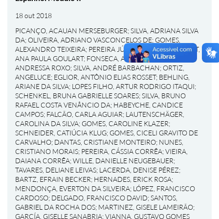
18 out 2018
PICANÇO, ACAUAN MERSEBURGER
;
SILVA, ADRIANA SILVA
DA
;
OLIVEIRA, ADRIANO VASCONCELOS DE
;
GOMES,
ALEXANDRO TEIXEIRA
;
PEREIRA JÚNIOR, ALÉRCIO
;
BONAT,
ANA PAULA GOULART
;
FONSECA, ANDREA UALT
;
PONS,
ANDRESSA ROXO
;
SILVA, ANDRÉ BARBACHAN
;
ORTIZ,
ANGELUCE
;
EGLIOR, ANTÔNIO ELIAS ROSSET
;
BEHLING,
ARIANE DA SILVA
;
LOPES FILHO, ARTUR RODRIGO ITAQUI
;
SCHENKEL, BRUNA GABRIELLE SOARES
;
SILVA, BRUNO
RAFAEL COSTA VENÂNCIO DA
;
HABEYCHE, CANDICE
CAMPOS
;
FALCÃO, CARLA AGUIAR
;
LAUTENSCHÄGER,
CAROLINA DA SILVA
;
GOMES, CAROLINE KLAZER
;
SCHNEIDER, CATIÚCIA KLUG
;
GOMES, CICELI GRAVITO DE
CARVALHO
;
DANTAS, CRISTIANE MONTEIRO
;
NUNES,
CRISTIANO MORAIS
;
PEREIRA, CÁSSIA CORRÊA
;
VIEIRA,
DAIANA CORRÊA
;
WILLE, DANIELLE NEUGEBAUER
;
TAVARES, DELIANE LEIVAS
;
LACERDA, DENISE PÉREZ
;
BARTZ, EFRAIN BECKER
;
HERNADES, ERICK ROSA
;
MENDONÇA, EVERTON DA SILVEIRA
;
LÓPEZ, FRANCISCO
CARDOSO
;
DELGADO, FRANCISCO DAVID
;
SANTOS,
GABRIEL DA ROCHA DOS
;
MARTINEZ, GISELE LAMEIRÃO
;
GARCÍA, GISELLE SANABRIA
;
VIANNA, GUSTAVO GOMES