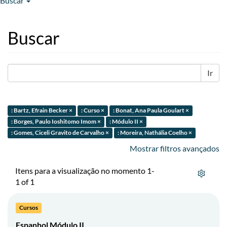
Buscar
Buscar
Ir
: Bartz, Efrain Becker ×
: Curso ×
: Bonat, Ana Paula Goulart ×
: Borges, Paulo Ioshitomo Imom ×
: Módulo II ×
: Gomes, Ciceli Gravito de Carvalho ×
: Moreira, Nathália Coelho ×
Mostrar filtros avançados
Itens para a visualização no momento 1-
1 of 1
Cursos
Espanhol Módulo II