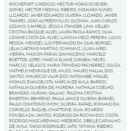
ROCHEFORT
;
CARDOSO, HECTOR HORÁCIO SEVERI
;
GOMES, HECTOR MEDINA
;
RIBEIRO, INDAIARA NUNES
;
LUZARDO, JAVIER EDUARDO SILVEIRA
;
LUZARDO, JAVIER
;
TAVARES, JOÃO ALFREDO KLUG
;
GUZMAN, JUAN CARLOS
LOZANO
;
CAMPELO, JÉSSICA STANDER
;
LIMA, KELLEN
CRISTINA BASQUE
;
ALVES, LAURA PAOLA RAMOS
;
SILVA,
LIDIANE COSTA DA
;
ALVES, LUANNA MELO
;
PEREIRA, LUCAS
PESSOA
;
MENDES, LUÍS FERNANDO DA SILVA
;
BORGES,
LÉLIA CAETANO MARTINS
;
SCHWANZ, LÍLIAN AIRES
;
VIERIRA, MAICON FARIAS
;
DAMASCENO, MARCELO
BOETTGE
;
LOPES, MARCIA ELIANE ZARABIA
;
NEVES,
MARCUS
;
VELASCO, MARIA TRINIDAD PACHERREZ
;
SOUZA,
MATHEUS HENRIQUE DE
;
ANJOS, MAURO HALLAL DOS
;
SANTOS, MAURÍCIO VILAR DOS
;
WATANABE, MIGUEL
MISHUO
;
EVANGELISTA, MÁRCIA DE ÁVILA
;
BARROS,
NATHALIA OLIVEIRA DE
;
MOREIRA, NATHÁLIA COELHO
;
BRANDÃO, NURIAN
;
GALLIAC, PALOMA CRISTINA
EWERTON
;
BEHREND, PAULA JANICE SILVEIRA
;
BORGES,
PAULO IOSHITOMO IMOM
;
SILVEIRA, RAFAEL ROMANO DA
;
CORVELLO, RAQUEL CHIATTONE
;
SILVA, RICARDO
FONSECA DA
;
SANTOS, RODRIGO DA ROCHA DOS
;
COSTA,
RODRIGO MASCARENHAS
;
MEDEIROS, SIBELLE CARVALHO
DE
;
ÁVILA, TARSO RODRIGUÊS
;
SATO, TATIANA
;
RIBEIRO,