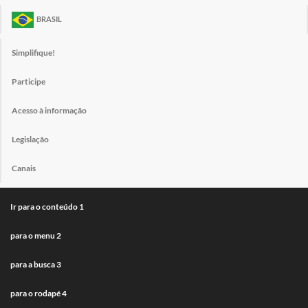
BRASIL
Simplifique!
Participe
Acesso à informação
Legislação
Canais
Ir para o conteúdo
1
para o menu
2
para a busca
3
para o rodapé
4