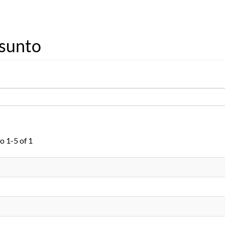
ssunto
o 1-5 of 1