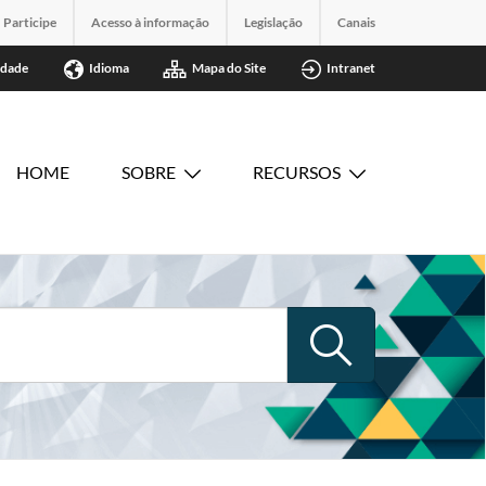
Participe
Acesso à informação
Legislação
Canais
idade
Idioma
Mapa do Site
Intranet
HOME
SOBRE
RECURSOS