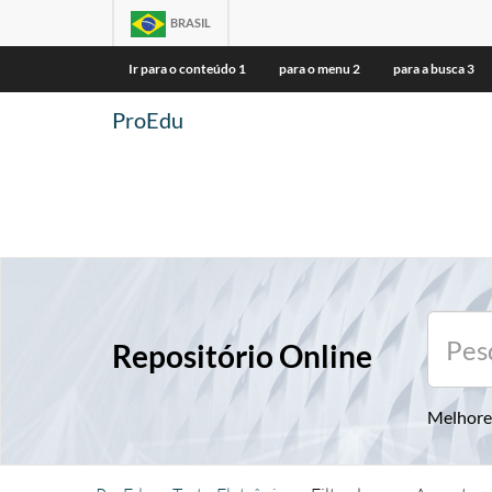
BRASIL
Ir para o conteúdo
1
para o menu
2
para a busca
3
ProEdu
Repositório Online
Melhore 