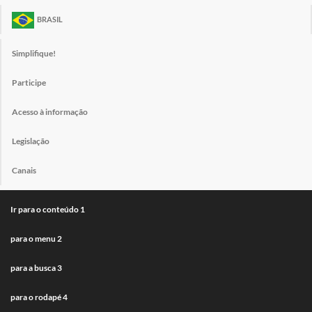
BRASIL
Simplifique!
Participe
Acesso à informação
Legislação
Canais
Ir para o conteúdo
1
para o menu
2
para a busca
3
para o rodapé
4